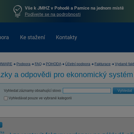
Vše k JMHZ v Pohodě a Pamice na jednom místě
Podívejte se na podrobnosti
pora
Ke stažení
Kontakty
MWARE
Podpora
FAQ
POHODA
Účetní podpora
Fakturace
Vydané fakt
zky a odpovědi pro
ekonomický systé
Vyhledat záznamy obsahující slovo
Vyhledat
Vyhledávat pouze ve vybrané kategorii
zka