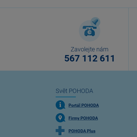
Zavolejte nám
567 112 611
Svět POHODA
Portál POHODA
Firmy POHODA
POHODA Plus