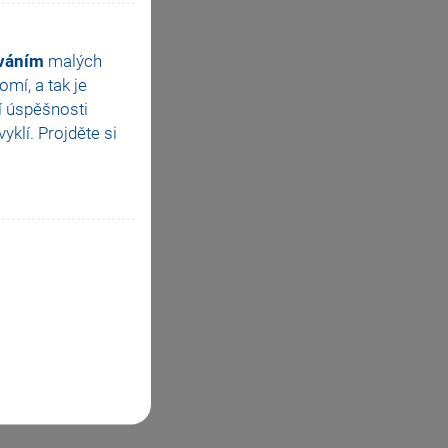
ováním
malých
mí, a tak je
í úspěšnosti
klí. Projděte si