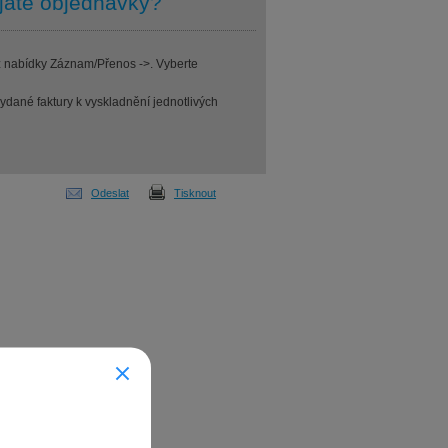
ijaté objednávky?
 z nabídky Záznam/Přenos ->. Vyberte
ydané faktury k vyskladnění jednotlivých
Odeslat
Tisknout