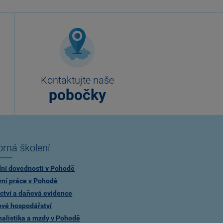
Kontaktujte naše
pobočky
rná školení
dní dovednosti v Pohodě
vní práce v Pohodě
ctví a daňová evidence
ové hospodářství
alistika a mzdy v Pohodě