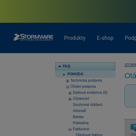
Produkty
E‑shop
Pod
STOR
FAQ
Otá
POHODA
Technická podpora
Účetní podpora
Daňová evidence (0)
Účetnictví
Souhrnné hlášení
Adresář
Banka
Pokladna
Fakturace
otá
Zálohové faktury