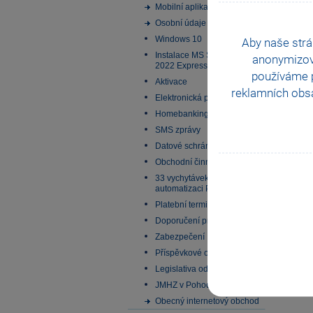
Mobilní aplikace
Osobní údaje
Windows 10
Aby naše strá
Instalace MS SQL Server
anonymizo
2022 Express
používáme p
Aktivace
reklamních obsa
Elektronická podání
Homebanking
SMS zprávy
Datové schránky
Obchodní činnost
33 vychytávek pro
automatizaci Pohody
Platební terminály
Doporučení pro zálohování
Zabezpečení
Příspěvkové organizace
Legislativa od 1. 1. 2024
JMHZ v Pohodě a Pamice
Obecný internetový obchod