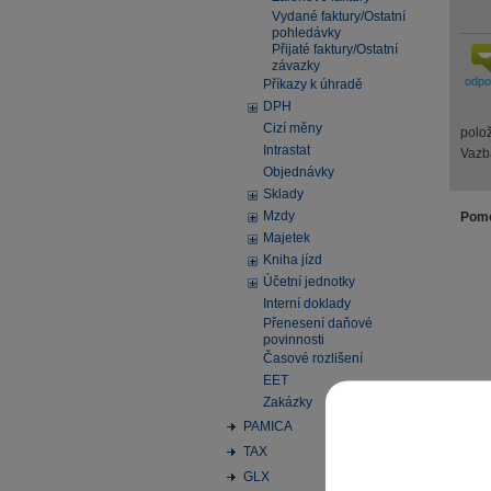
Vydané faktury/Ostatní
pohledávky
Přijaté faktury/Ostatní
závazky
odp
Příkazy k úhradě
DPH
Cizí měny
polo
Intrastat
Vazb
Objednávky
Sklady
Mzdy
Pomo
Majetek
Kniha jízd
Účetní jednotky
Interní doklady
Přenesení daňové
povinnosti
Časové rozlišení
EET
Zakázky
PAMICA
TAX
GLX