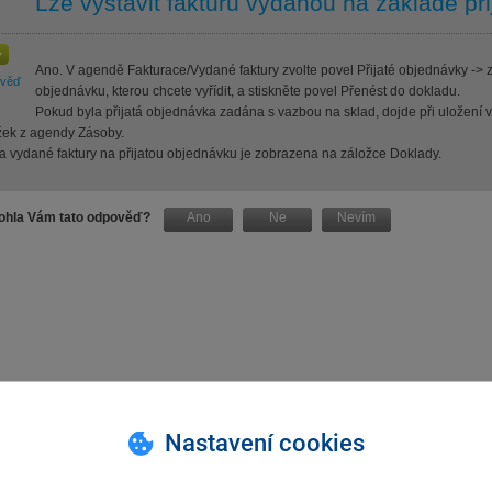
Lze vystavit fakturu vydanou na základě př
Ano. V agendě Fakturace/Vydané faktury zvolte povel Přijaté objednávky ->
ověď
objednávku, kterou chcete vyřídit, a stiskněte povel Přenést do dokladu.
Pokud byla přijatá objednávka zadána s vazbou na sklad, dojde při uložení v
žek z agendy Zásoby.
a vydané faktury na přijatou objednávku je zobrazena na záložce Doklady.
hla Vám tato odpověď?
Ano
Ne
Nevím
Nastavení cookies