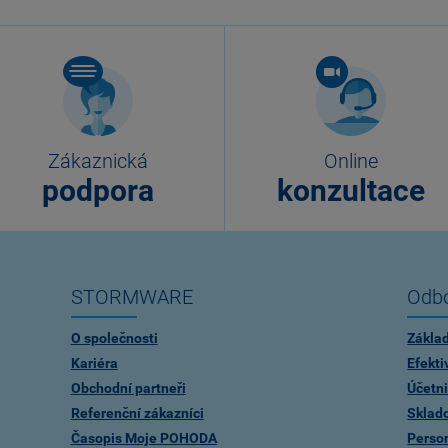
Zákaznická
Online
podpora
konzultace
STORMWARE
Odbo
O společnosti
Zákla
Kariéra
Efekti
Obchodní partneři
Účetni
Referenční zákazníci
Sklad
Časopis Moje POHODA
Person