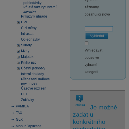
Vyhledat
pohledávky
Přijaté faktury/Ostatní
záznamy
závazky
obsahující slovo
Příkazy k úhradě
DPH
Cizí měny
Intrastat
Vyhledat
Objednávky
Sklady
Vyhledávat
Mzdy
Majetek
pouze ve
Kniha jízd
vybrané
Účetní jednotky
kategorii
Interní doklady
Přenesení daňové
povinnosti
Časové rozlišení
EET
Zakázky
otázka
Je možné
PAMICA
TAX
zadat u
GLX
konkrétního
Mobilní aplikace
obchodního