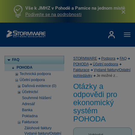
Vše k JMHZ v Pohodě a Pamice na jednom místě
Podívejte se na podrobnosti
STORMWARE
Podpora
FAQ
FAQ
POHODA
Účetní podpora
POHODA
Fakturace
Vydané faktury/Ostatní
Technická podpora
pohledávky
Je možné z...
Účetní podpora
Otázky a
Daňová evidence (0)
Účetnictví
odpovědi pro
Souhrnné hlášení
ekonomický
Adresář
systém
Banka
Pokladna
POHODA
Fakturace
Zálohové faktury
Vydané faktury/Ostatní