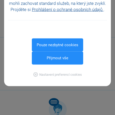
Pomohla Vám tato
mohli zachovat standard služeb, na který jste zvyklí.
odpověď?
Ano
Projděte si
Prohlášení o ochraně osobních údajů
.
Ne
Nevím
Odeslat
Tisknout
Pouze nezbytné cookies
Přijmout vše
Zavolejte nám
Nastavení preferencí cookies
567 112 611