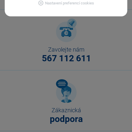
Nastavení preferencí cookies
Zavolejte nám
567 112 611
Zákaznická
podpora