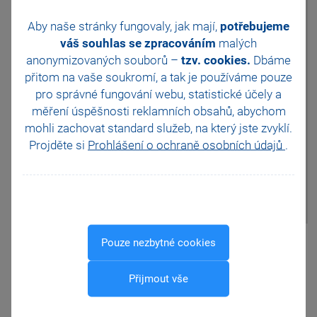
Objednávky, které chcete do
Aby naše stránky fungovaly, jak mají,
potřebujeme
vydané faktury přenést, označte
pomocí klávesové zkratky
váš souhlas se zpracováním
malých
Alt+X. Následně pomocí
anonymizovaných souborů –
tzv. cookies.
Dbáme
dynamické záložky Moje
přitom na vaše soukromí, a tak je
používáme pouze
označené vyfiltrujte pouze
pro správné fungování webu, statistické účely a
označené přijaté objednávky a
zvolte povel Přenést vše.
měření úspěšnosti reklamních obsahů, abychom
Program POHODA přenese
mohli zachovat standard služeb, na který jste zvyklí.
všechny položky objednávek,
Projděte si
Prohlášení o ochraně osobních údajů
.
které lze vyskladnit a na
položkách faktury je rozčlení
podle jednotlivých
přenesených přijatých
objednávek.
Pomohla Vám tato
Pouze nezbytné cookies
odpověď?
Ano
Přijmout vše
Ne
Nevím
Odeslat
Tisknout