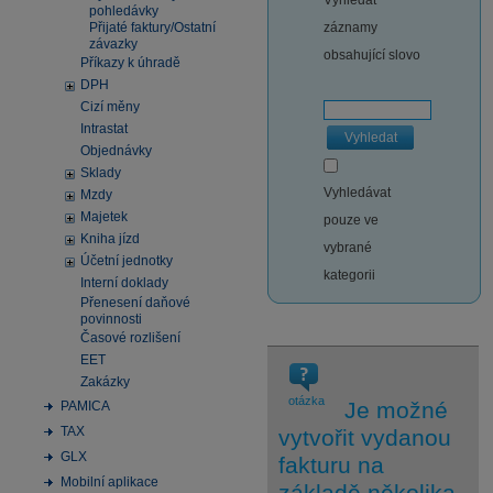
Vyhledat
pohledávky
Přijaté faktury/Ostatní
záznamy
závazky
obsahující slovo
Příkazy k úhradě
DPH
Cizí měny
Intrastat
Vyhledat
Objednávky
Sklady
Vyhledávat
Mzdy
Majetek
pouze ve
Kniha jízd
vybrané
Účetní jednotky
kategorii
Interní doklady
Přenesení daňové
povinnosti
Časové rozlišení
EET
Zakázky
otázka
Je možné
PAMICA
TAX
vytvořit vydanou
GLX
fakturu na
Mobilní aplikace
základě několika