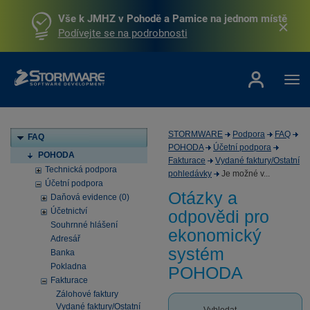
Vše k JMHZ v Pohodě a Pamice na jednom místě
Podívejte se na podrobnosti
STORMWARE
Podpora
FAQ
FAQ
POHODA
Účetní podpora
POHODA
Fakturace
Vydané faktury/Ostatní
Technická podpora
pohledávky
Je možné v...
Účetní podpora
Otázky a
Daňová evidence (0)
Účetnictví
odpovědi pro
Souhrnné hlášení
ekonomický
Adresář
systém
Banka
Pokladna
POHODA
Fakturace
Zálohové faktury
Vydané faktury/Ostatní