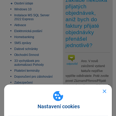
Osobní údaje
přijatých
Windows 10
objednávek,
Instalace MS SQL Server
aniž bych do
2022 Express
faktury přijaté
Aktivace
Elektronická podání
objednávky
Homebanking
přenášel
SMS zprávy
jednotlivě?
Datové schránky
Obchodní činnost
33 vychytávek pro
Ano. V nově
odpověď
automatizaci Pohody
založené vydané
Platební terminály
faktuře nejdříve
vyplňte odběratele. Poté zvolte
Doporučení pro zálohování
povel Záznam/Přenos/Přijaté
Zabezpečení
objednávky. Program POHODA
Příspěvkové organizace
Vás přepne do agendy
Legislativa od 1. 1. 2024
Přijatých objednávek, kde se
JMHZ v Pohodě a Pamice
automaticky vyfiltrují
Nastavení cookies
nepřenesené a nevyřízené
Obecný internetový obchod
přijaté objednávky od daného
odběratele.