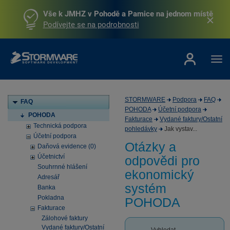
Vše k JMHZ v Pohodě a Pamice na jednom místě
Podívejte se na podrobnosti
STORMWARE
Podpora
FAQ
FAQ
POHODA
Účetní podpora
POHODA
Fakturace
Vydané faktury/Ostatní
Technická podpora
pohledávky
Jak vystav...
Účetní podpora
Otázky a
Daňová evidence (0)
Účetnictví
odpovědi pro
Souhrnné hlášení
ekonomický
Adresář
systém
Banka
Pokladna
POHODA
Fakturace
Zálohové faktury
Vydané faktury/Ostatní