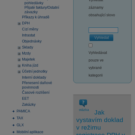
Vyhledat
pohledávky
Přijaté faktury/Ostatní
záznamy
závazky
obsahující slovo
Příkazy k úhradě
DPH
Cizí měny
Intrastat
Vyhledat
Objednávky
Sklady
Vyhledávat
Mzdy
Majetek
pouze ve
Kniha jízd
vybrané
Účetní jednotky
kategorii
Interní doklady
Přenesení daňové
povinnosti
Časové rozlišení
EET
Zakázky
otázka
Jak
PAMICA
TAX
vystavím doklad
GLX
v režimu
Mobilní aplikace
registrace DPH v