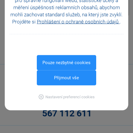
pro správné fungování webu, statistické účely a
agendě Registrace DPH v EU.
měření úspěšnosti reklamních obsahů, abychom
mohli zachovat standard služeb, na který jste zvyklí.
Projděte si
Prohlášení o ochraně osobních údajů
.
Pomohla Vám tato
odpověď?
Ano
Ne
Nevím
Odeslat
Tisknout
Pouze nezbytné cookies
Přijmout vše
Nastavení preferencí cookies
Zavolejte nám
567 112 611