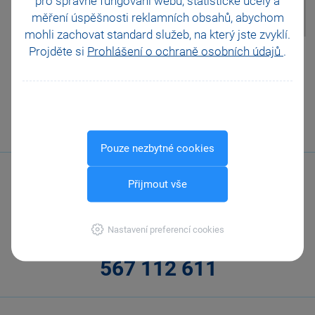
pro správné fungování webu, statistické účely a
agendě Registrace DPH v EU.
měření úspěšnosti reklamních obsahů, abychom
mohli zachovat standard služeb, na který jste zvyklí.
Projděte si
Prohlášení o ochraně osobních údajů
.
Pomohla Vám tato
odpověď?
Ano
Ne
Nevím
Odeslat
Tisknout
Pouze nezbytné cookies
Přijmout vše
Nastavení preferencí cookies
Zavolejte nám
567 112 611