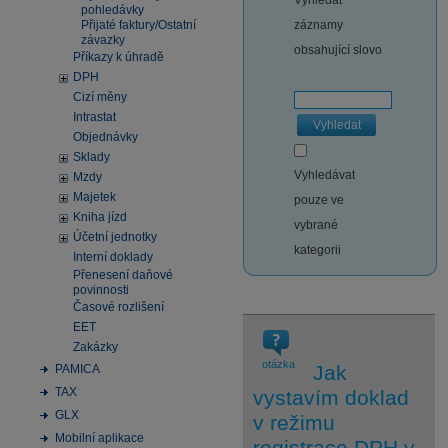
Vyhledat
pohledávky
Přijaté faktury/Ostatní
záznamy
závazky
obsahující slovo
Příkazy k úhradě
DPH
Cizí měny
Intrastat
Vyhledat
Objednávky
Sklady
Vyhledávat
Mzdy
Majetek
pouze ve
Kniha jízd
vybrané
Účetní jednotky
kategorii
Interní doklady
Přenesení daňové
povinnosti
Časové rozlišení
EET
Zakázky
otázka
Jak
PAMICA
TAX
vystavím doklad
GLX
v režimu
Mobilní aplikace
registrace DPH v