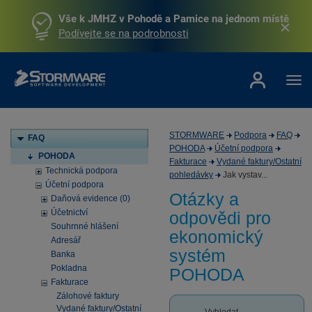
Vše k JMHZ v Pohodě a Pamice na jednom místě
Podívejte se na podrobnosti
STORMWARE
Podpora
FAQ
FAQ
POHODA
Účetní podpora
POHODA
Fakturace
Vydané faktury/Ostatní
Technická podpora
pohledávky
Jak vystav...
Účetní podpora
Otázky a
Daňová evidence (0)
Účetnictví
odpovědi pro
Souhrnné hlášení
ekonomický
Adresář
systém
Banka
Pokladna
POHODA
Fakturace
Zálohové faktury
Vydané faktury/Ostatní