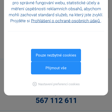
Účetní deník pomocí povelu
pro správné fungování webu, statistické účely a
Rozúčtování z nabídky
měření úspěšnosti reklamních obsahů, abychom
Záznam.
mohli zachovat standard služeb, na který jste zvyklí.
Projděte si
Prohlášení o ochraně osobních údajů
.
Pomohla Vám tato
odpověď?
Ano
Ne
Nevím
Odeslat
Tisknout
Pouze nezbytné cookies
Přijmout vše
Nastavení preferencí cookies
Zavolejte nám
567 112 611