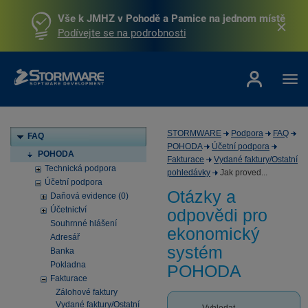
Vše k JMHZ v Pohodě a Pamice na jednom místě
Podívejte se na podrobnosti
STORMWARE
Podpora
FAQ
FAQ
POHODA
Účetní podpora
POHODA
Fakturace
Vydané faktury/Ostatní
Technická podpora
pohledávky
Jak proved...
Účetní podpora
Otázky a
Daňová evidence (0)
Účetnictví
odpovědi pro
Souhrnné hlášení
ekonomický
Adresář
systém
Banka
Pokladna
POHODA
Fakturace
Zálohové faktury
Vydané faktury/Ostatní