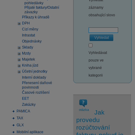
Vyhledat
pohledávky
Přijaté faktury/Ostatní
záznamy
závazky
obsahující slovo
Příkazy k úhradě
DPH
Cizí měny
Intrastat
Vyhledat
Objednávky
Sklady
Vyhledávat
Mzdy
Majetek
pouze ve
Kniha jízd
vybrané
Účetní jednotky
kategorii
Interní doklady
Přenesení daňové
povinnosti
Časové rozlišení
EET
Zakázky
otázka
Jak
PAMICA
TAX
provedu
GLX
rozúčtování
Mobilní aplikace
faktury, pokud je