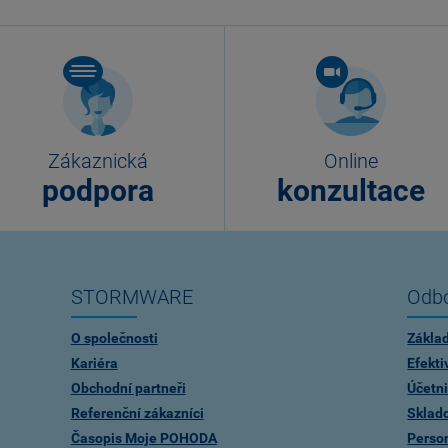
Zákaznická
Online
podpora
konzultace
STORMWARE
Odbo
O společnosti
Zákla
Kariéra
Efekti
Obchodní partneři
Účetni
Referenční zákazníci
Sklad
Časopis Moje POHODA
Person