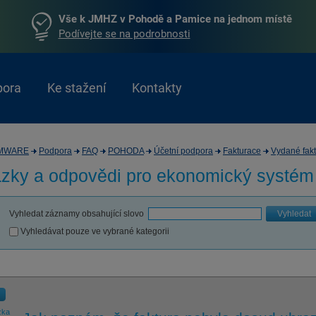
Vše k JMHZ v Pohodě a Pamice na jednom místě
Podívejte se na podrobnosti
pora
Ke stažení
Kontakty
MWARE
Podpora
FAQ
POHODA
Účetní podpora
Fakturace
Vydané fakt
zky a odpovědi pro
ekonomický systé
Vyhledat záznamy obsahující slovo
Vyhledat
Vyhledávat pouze ve vybrané kategorii
zka