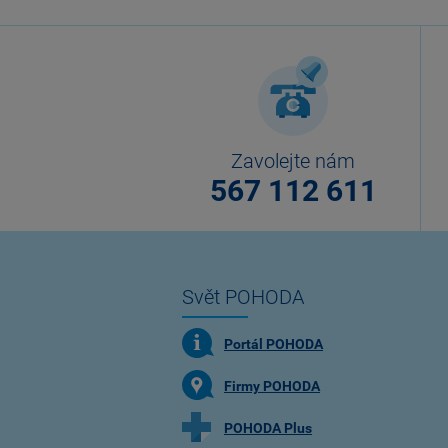
Zavolejte nám
567 112 611
Svět POHODA
Portál POHODA
Firmy POHODA
POHODA Plus