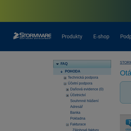
Produkty
E‑shop
Pod
STOR
FAQ
Otá
POHODA
Technická podpora
Účetní podpora
Daňová evidence (0)
Účetnictví
Souhrnné hlášení
Adresář
Banka
Pokladna
Fakturace
otá
Zálohové faktury