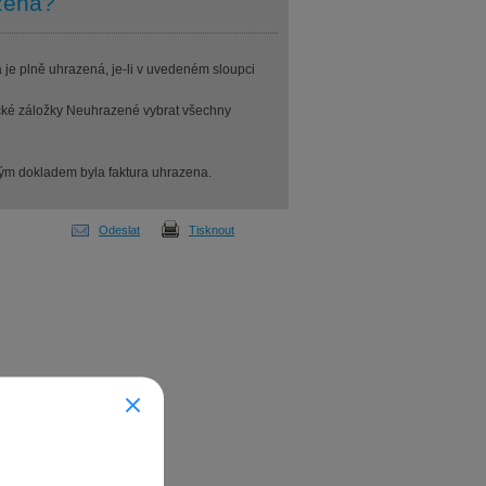
zena?
 je plně uhrazená, je-li v uvedeném sloupci
mické záložky Neuhrazené vybrat všechny
terým dokladem byla faktura uhrazena.
Odeslat
Tisknout