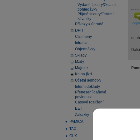
Vydané faktury/Ostatní
pohledávky
Přijaté faktury/Ostatní
závazky
odp
Příkazy k úhradě
DPH
Cizí měny
neuh
Intrastat
Objednávky
Další
Sklady
Mzdy
Majetek
Pomo
Kniha jízd
Účetní jednotky
Interní doklady
Přenesení daňové
povinnosti
Časové rozlišení
EET
Zakázky
PAMICA
TAX
GLX