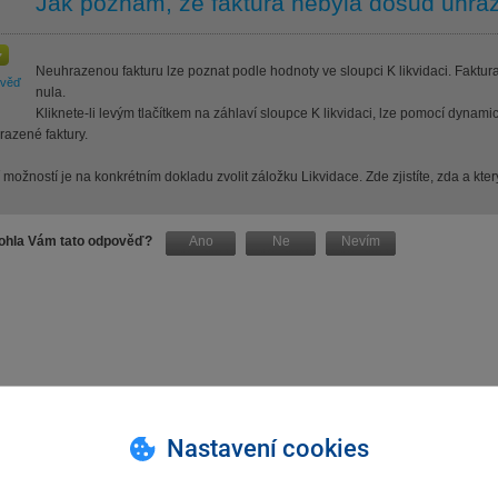
Jak poznám, že faktura nebyla dosud uhra
Neuhrazenou fakturu lze poznat podle hodnoty ve sloupci K likvidaci. Faktura
ověď
nula.
Kliknete-li levým tlačítkem na záhlaví sloupce K likvidaci, lze pomocí dyna
razené faktury.
 možností je na konkrétním dokladu zvolit záložku Likvidace. Zde zjistíte, zda a k
hla Vám tato odpověď?
Ano
Ne
Nevím
Nastavení cookies