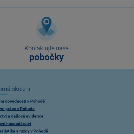
Kontaktujte naše
pobočky
rná školení
dní dovednosti v Pohodě
vní práce v Pohodě
ctví a daňová evidence
ové hospodářství
alistika a mzdy v Pohodě