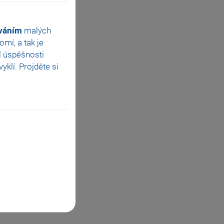
ováním
malých
mí, a tak je
í úspěšnosti
klí. Projděte si