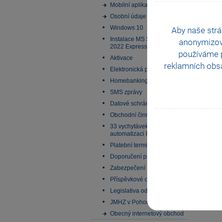
Mobilní aplikace
Osobní údaje
Windows 10
Aby naše strá
Instalace MS SQL Server
anonymizo
2022 Express
používáme p
Aktivace
reklamních obsa
Elektronická podání
Homebanking
SMS zprávy
Datové schránky
Obchodní činnost
33 vychytávek pro
automatizaci Pohody
Platební terminály
Doporučení pro zálohování
Zabezpečení
Příspěvkové organizace
Legislativa od 1. 1. 2024
JMHZ v Pohodě a Pamice
Obecný internetový obchod