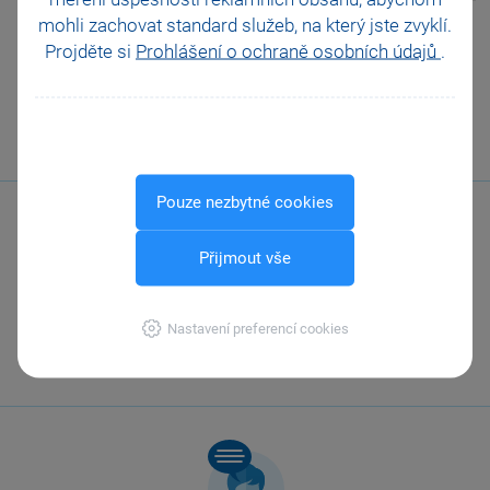
mohli zachovat standard služeb, na který jste zvyklí.
Pomohla Vám tato
Projděte si
Prohlášení o ochraně osobních údajů
.
odpověď?
Ano
Ne
Nevím
Odeslat
Tisknout
Pouze nezbytné cookies
Přijmout vše
Zavolejte nám
Nastavení preferencí cookies
567 112 611