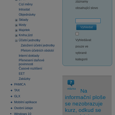
záznamy
Cizí měny
obsahující slovo
Intrastat
Objednávky
Sklady
Mzdy
Vyhledat
Majetek
Kniha jízd
Vyhledávat
Účetní jednotky
Založení účetní jednotky
pouze ve
Přelom účetních období
vybrané
Interní doklady
kategorii
Přenesení daňové
povinnosti
Časové rozlišení
EET
Zakázky
PAMICA
otázka
Na
TAX
informační ploše
GLX
Mobilní aplikace
se nezobrazuje
Osobní údaje
kurz, odkud se
Windows 10