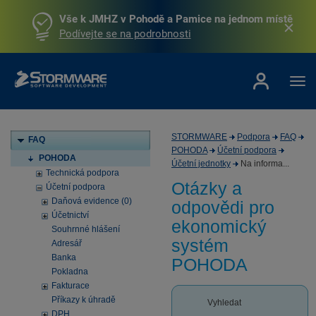
Vše k JMHZ v Pohodě a Pamice na jednom místě
Podívejte se na podrobnosti
STORMWARE
Podpora
FAQ
FAQ
POHODA
Účetní podpora
POHODA
Účetní jednotky
Na informa...
Technická podpora
Otázky a
Účetní podpora
Daňová evidence (0)
odpovědi pro
Účetnictví
ekonomický
Souhrnné hlášení
systém
Adresář
Banka
POHODA
Pokladna
Fakturace
Příkazy k úhradě
Vyhledat
DPH