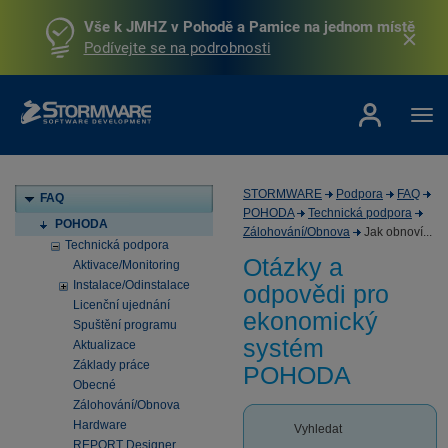
Vše k JMHZ v Pohodě a Pamice na jednom místě
Podívejte se na podrobnosti
STORMWARE
Podpora
FAQ
FAQ
POHODA
Technická podpora
POHODA
Zálohování/Obnova
Jak obnoví...
Technická podpora
Otázky a
Aktivace/Monitoring
Instalace/Odinstalace
odpovědi pro
Licenční ujednání
ekonomický
Spuštění programu
systém
Aktualizace
Základy práce
POHODA
Obecné
Zálohování/Obnova
Hardware
Vyhledat
REPORT Designer