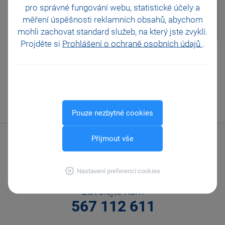
disku Vašeho počítače v
Platební terminály
pro správné fungování webu, statistické účely a
podadresáři Zálohy pod
Doporučení pro zálohování
měření úspěšnosti reklamních obsahů, abychom
názvem Smazaná firma - název
Zabezpečení
mohli zachovat standard služeb, na který jste zvyklí.
souboru.
Příspěvkové organizace
Projděte si
Prohlášení o ochraně osobních údajů
.
Legislativa od 1. 1. 2024
Pomohla Vám tato
JMHZ v Pohodě a Pamice
odpověď?
Ano
Obecný internetový obchod
Ne
Nevím
Odeslat
Tisknout
Pouze nezbytné cookies
Přijmout vše
Nastavení preferencí cookies
Zavolejte nám
567 112 611