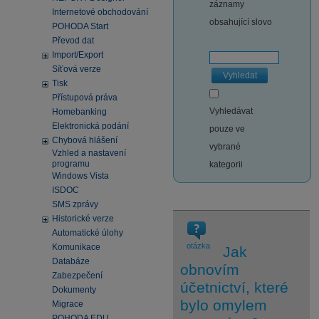
záznamy
Internetové obchodování
obsahující slovo
POHODA Start
Převod dat
Import/Export
Síťová verze
Vyhledat
Tisk
Přístupová práva
Vyhledávat
Homebanking
Elektronická podání
pouze ve
Chybová hlášení
vybrané
Vzhled a nastavení
programu
kategorii
Windows Vista
ISDOC
SMS zprávy
Historické verze
Automatické úlohy
otázka
Komunikace
Jak
Databáze
obnovím
Zabezpečení
účetnictví, které
Dokumenty
bylo omylem
Migrace
POHODA EDU