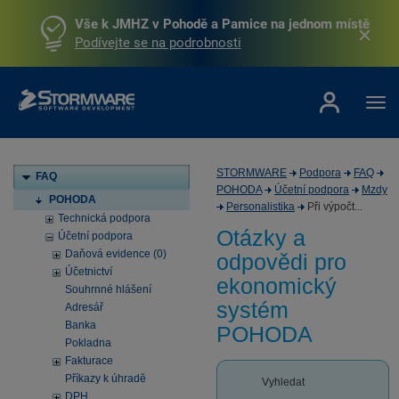
Vše k JMHZ v Pohodě a Pamice na jednom místě
Podívejte se na podrobnosti
STORMWARE
Podpora
FAQ
FAQ
POHODA
Účetní podpora
Mzdy
POHODA
Personalistika
Při výpočt...
Technická podpora
Otázky a
Účetní podpora
Daňová evidence (0)
odpovědi pro
Účetnictví
ekonomický
Souhrnné hlášení
systém
Adresář
Banka
POHODA
Pokladna
Fakturace
Příkazy k úhradě
Vyhledat
DPH