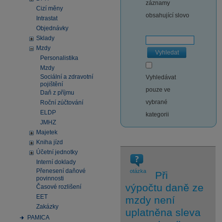
záznamy
Cizí měny
obsahující slovo
Intrastat
Objednávky
Sklady
Mzdy
Vyhledat
Personalistika
Mzdy
Sociální a zdravotní
Vyhledávat
pojištění
pouze ve
Daň z příjmu
vybrané
Roční zúčtování
ELDP
kategorii
JMHZ
Majetek
Kniha jízd
Účetní jednotky
Interní doklady
Přenesení daňové
otázka
Při
povinnosti
výpočtu daně ze
Časové rozlišení
EET
mzdy není
Zakázky
uplatněna sleva
PAMICA