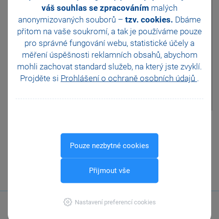
agendě Mzdy/Personalistika až
JMHZ v Pohodě a Pamice
váš souhlas se zpracováním
malých
po vystavení mezd, nepromítne
Obecný internetový obchod
anonymizovaných souborů –
tzv. cookies.
Dbáme
se tato skutečnost do jejich
přitom na vaše soukromí, a tak je
používáme pouze
výpočtu. V tomto případě je
nutné v agendě Mzdy/příslušný
pro správné fungování webu, statistické účely a
měsíc vystavené mzdy
měření úspěšnosti reklamních obsahů, abychom
vymazat, opravit údaje v
mohli zachovat standard služeb, na který jste zvyklí.
agendě Mzdy/Personalistika a
Projděte si
Prohlášení o ochraně osobních údajů
.
následně mzdy znovu vystavit.
Pomohla Vám tato
odpověď?
Ano
Pouze nezbytné cookies
Ne
Nevím
Přijmout vše
Odeslat
Tisknout
Nastavení preferencí cookies