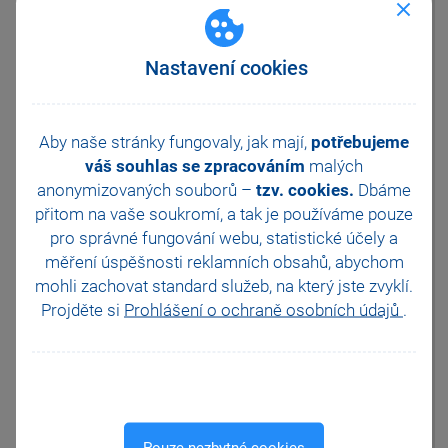
Registrace zaměstnance
vytvořit nové podání, nebo
přidat další registrace
Nastavení cookies
zaměstnanců k již dříve
vytvořenému a prozatím
neodeslanému podání. Můžete
tak k rozpracovanému podání
Aby naše stránky fungovaly, jak mají,
potřebujeme
přidávat další zaměstnance. V
váš souhlas se zpracováním
malých
poli Vytvořit pro zvolte, zda
anonymizovaných souborů –
tzv. cookies.
Dbáme
požadujete vystavit podání
pouze pro jednoho
přitom na vaše soukromí, a tak je
používáme pouze
zaměstnance, na kterém je
pro správné fungování webu, statistické účely a
umístěn kurzor, nebo pro
měření úspěšnosti reklamních obsahů, abychom
všechny vybrané zaměstnance.
mohli zachovat standard služeb, na který jste zvyklí.
Projděte si
Prohlášení o ochraně osobních údajů
.
Pouze nezbytné cookies