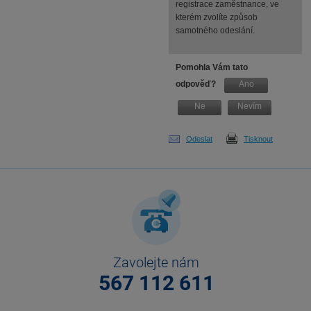
registrace zaměstnance, ve
kterém zvolíte způsob
samotného odeslání.
Pomohla Vám tato
odpověď?
Ano
Ne
Nevím
Odeslat
Tisknout
Zavolejte nám
567 112 611