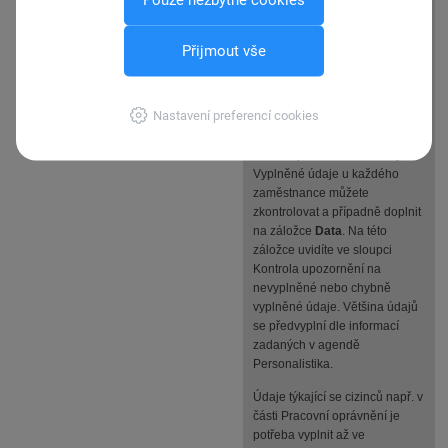
Po dokončení průvodce se
otevře agenda
Registrace
zaměstnance
s
Přijmout vše
vygenerovaným podáním, které
otevřete klávesou Enter,
dvojklikem myši nebo pomocí
Nastavení preferencí cookies
povelu Otevřít registrace z
místní nabídky, kterou vyvoláte
stiskem pravého tlačítka myši.
Vyplněné údaje u každého
zaměstnance můžete
zkontrolovat a případně doplnit
na záložce
Data
. Na této
záložce uvidíte ve sloupci
Kontrola upozornění na
nevyplněné nebo chybně
vyplněné údaje. Většina údajů
se předvyplní dle informací
zadaných v agendě
Personalistika.
Údaje týkající se cizinců např. v
části Pracovní oprávnění je
potřeba vyplnit až ve