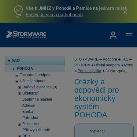
Vše k JMHZ v Pohodě a Pamice na jednom místě
Podívejte se na podrobnosti
STORMWARE
Podpora
FAQ
FAQ
POHODA
Účetní podpora
Mzdy
POHODA
Personalistika
Jakým způs...
Technická podpora
Otázky a
Účetní podpora
Daňová evidence (0)
odpovědi pro
Účetnictví
ekonomický
Souhrnné hlášení
systém
Adresář
Banka
POHODA
Pokladna
Fakturace
Příkazy k úhradě
Vyhledat
DPH