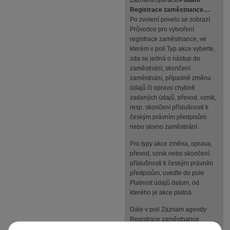
Záznam/Operace/
Podání
Registrace zaměstnance…
.
Po zvolení povelu se zobrazí
Průvodce pro vytvoření
registrace zaměstnance, ve
kterém v poli Typ akce vyberte,
zda se jedná o nástup do
zaměstnání, skončení
zaměstnání, případně změnu
údajů či opravu chybně
zadaných údajů, převod, vznik,
resp. skončení příslušnosti k
českým právním předpisům
nebo storno zaměstnání.
Pro typy akce změna, oprava,
převod, vznik nebo skončení
příslušnosti k českým právním
předpisům, uveďte do pole
Platnost údajů datum, od
kterého je akce platná.
Dále v poli Záznam agendy
Registrace zaměstnance
zvolte, zda chcete v agendě