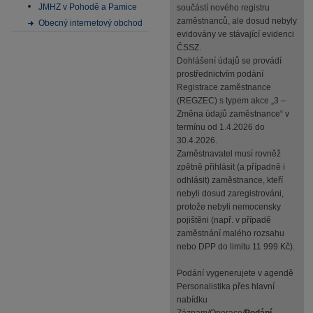
JMHZ v Pohodě a Pamice
součástí nového registru
zaměstnanců, ale dosud nebyly
Obecný internetový obchod
evidovány ve stávající evidenci
ČSSZ.
Dohlášení údajů se provádí
prostřednictvím podání
Registrace zaměstnance
(REGZEC) s typem akce „3 –
Změna údajů zaměstnance“ v
termínu od 1.4.2026 do
30.4.2026.
Zaměstnavatel musí rovněž
zpětně přihlásit (a případně i
odhlásit) zaměstnance, kteří
nebyli dosud zaregistrováni,
protože nebyli nemocensky
pojištěni (např. v případě
zaměstnání malého rozsahu
nebo DPP do limitu 11 999 Kč).
Podání vygenerujete v agendě
Personalistika přes hlavní
nabídku