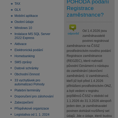
POHODA podání
TAX
Registrace
GLX
zaměstnance?
Mobilní aplikace
Osobní údaje
Windows 10
Od 1.4.2026 jsou
odpověď
Instalace MS SQL Server
zaměstnavatelé
2022 Express
povinni registrovat
Aktivace
zaměstnance na ČSSZ
Elektronická podání
prostřednictvím nového podání
Registrace zaměstnance
Homebanking
(REGZEC), které nahradí
SMS zprávy
původní Oznámení o nástupu
Datové schránky
do zaměstnání (skončení
Obchodní činnost
zaměstnání). U zaměstnanců,
33 vychytávek pro
kteří již byli před 1.4.2026
automatizaci Pohody
přihlášeni prostřednictvím ONZ,
Platební terminály
a byli vedeni v registru
pojištěnců ČSSZ v období od
Doporučení pro zálohování
1.1.2026 do 31.3.2026 alespoň
Zabezpečení
jeden den, je zaměstnavatel
Příspěvkové organizace
povinen dohlásit rozšířený set
Legislativa od 1. 1. 2024
údajů. Jde o údaje, které budou