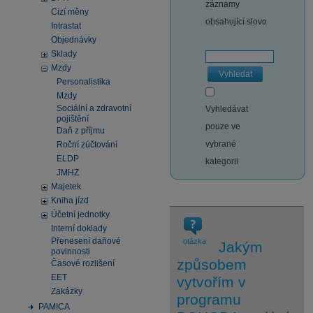
záznamy
Cizí měny
obsahující slovo
Intrastat
Objednávky
Sklady
Mzdy
Vyhledat
Personalistika
Mzdy
Sociální a zdravotní
Vyhledávat
pojištění
pouze ve
Daň z příjmu
vybrané
Roční zúčtování
ELDP
kategorii
JMHZ
Majetek
Kniha jízd
Účetní jednotky
Interní doklady
Přenesení daňové
otázka
Jakým
povinnosti
způsobem
Časové rozlišení
EET
vytvořím v
Zakázky
programu
PAMICA