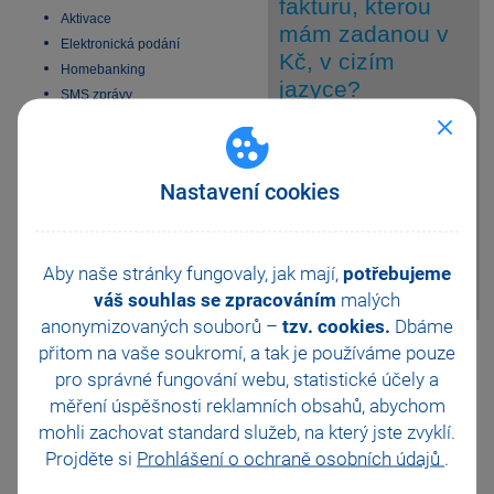
fakturu, kterou
Aktivace
mám zadanou v
Elektronická podání
Kč, v cizím
Homebanking
jazyce?
SMS zprávy
Datové schránky
Obchodní činnost
Ano, v tiskových
odpověď
33 vychytávek pro
sestavách agendy
Nastavení cookies
automatizaci Pohody
Vydané faktury
Platební terminály
můžete vytisknout sestavy
Doporučení pro zálohování
Faktura v domácí měně
(anglicky, německy,
Zabezpečení
Aby naše stránky fungovaly, jak mají,
potřebujeme
francouzsky).
Příspěvkové organizace
váš souhlas se zpracováním
malých
Legislativa od 1. 1. 2024
anonymizovaných souborů –
tzv. cookies.
Dbáme
JMHZ v Pohodě a Pamice
Pomohla Vám tato
přitom na vaše soukromí, a tak je
používáme pouze
Obecný internetový obchod
odpověď?
Ano
pro správné fungování webu, statistické účely a
měření úspěšnosti reklamních obsahů, abychom
Ne
Nevím
mohli zachovat standard služeb, na který jste zvyklí.
Projděte si
Prohlášení o ochraně osobních údajů
.
Odeslat
Tisknout