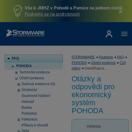
Vše k JMHZ v Pohodě a Pamice na jednom místě
Podívejte se na podrobnosti
STORMWARE
Podpora
FAQ
FAQ
POHODA
Účetní podpora
Cizí
POHODA
měny
Umožňuje p...
Technická podpora
Otázky a
Účetní podpora
Daňová evidence (0)
odpovědi pro
Účetnictví
ekonomický
Souhrnné hlášení
systém
Adresář
Banka
POHODA
Pokladna
Fakturace
Příkazy k úhradě
Vyhledat
DPH