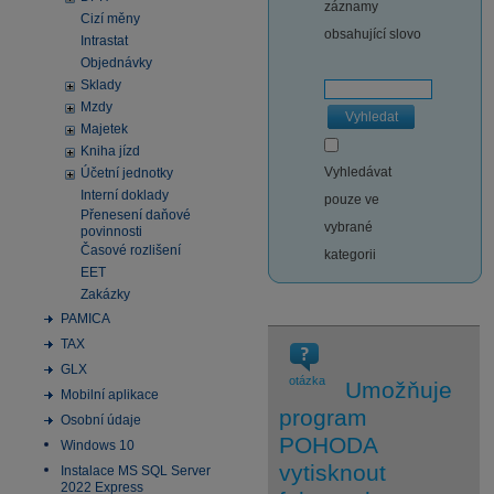
záznamy
Cizí měny
obsahující slovo
Intrastat
Objednávky
Sklady
Mzdy
Vyhledat
Majetek
Kniha jízd
Vyhledávat
Účetní jednotky
Interní doklady
pouze ve
Přenesení daňové
vybrané
povinnosti
Časové rozlišení
kategorii
EET
Zakázky
PAMICA
TAX
GLX
otázka
Umožňuje
Mobilní aplikace
program
Osobní údaje
POHODA
Windows 10
vytisknout
Instalace MS SQL Server
2022 Express