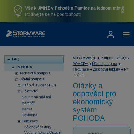
Vše k JMHZ v Pohodě a Pamice na jednom místě
Podívejte se na podrobnosti
STORMWARE
Podpora
FAQ
FAQ
POHODA
Účetní podpora
POHODA
Fakturace
Zálohové faktury
Při
Technická podpora
ukládá...
Účetní podpora
Otázky a
Daňová evidence (0)
Účetnictví
odpovědi pro
Souhrnné hlášení
ekonomický
Adresář
systém
Banka
Pokladna
POHODA
Fakturace
Zálohové faktury
Vydané faktury/Ostatní