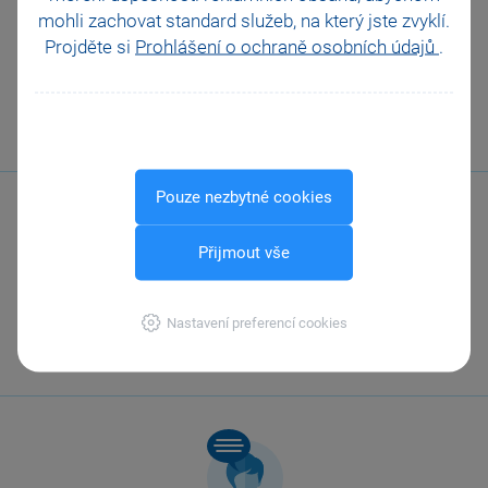
Pomohla Vám tato
mohli zachovat standard služeb, na který jste zvyklí.
odpověď?
Ano
Projděte si
Prohlášení o ochraně osobních údajů
.
Ne
Nevím
Odeslat
Tisknout
Pouze nezbytné cookies
Přijmout vše
Zavolejte nám
Nastavení preferencí cookies
567 112 611