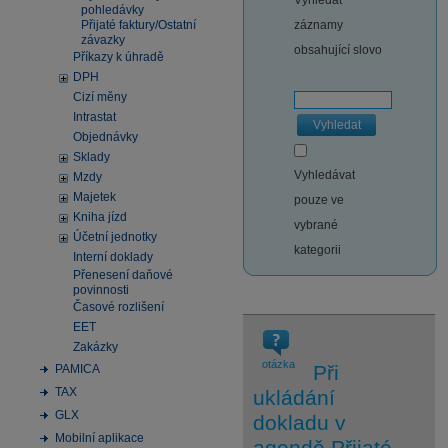
Vyhledat
pohledávky
Přijaté faktury/Ostatní
záznamy
závazky
obsahující slovo
Příkazy k úhradě
DPH
Cizí měny
Intrastat
Vyhledat
Objednávky
Sklady
Vyhledávat
Mzdy
Majetek
pouze ve
Kniha jízd
vybrané
Účetní jednotky
kategorii
Interní doklady
Přenesení daňové
povinnosti
Časové rozlišení
EET
Zakázky
otázka
Při
PAMICA
TAX
ukládání
GLX
dokladu v
Mobilní aplikace
agendě Přijaté