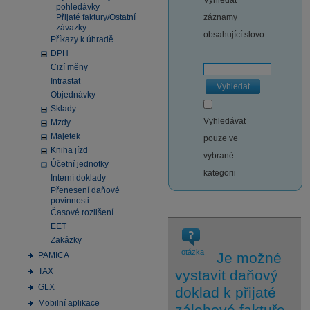
Vyhledat
pohledávky
Přijaté faktury/Ostatní
záznamy
závazky
obsahující slovo
Příkazy k úhradě
DPH
Cizí měny
Intrastat
Vyhledat
Objednávky
Sklady
Vyhledávat
Mzdy
Majetek
pouze ve
Kniha jízd
vybrané
Účetní jednotky
kategorii
Interní doklady
Přenesení daňové
povinnosti
Časové rozlišení
EET
Zakázky
otázka
Je možné
PAMICA
TAX
vystavit daňový
GLX
doklad k přijaté
Mobilní aplikace
zálohové faktuře