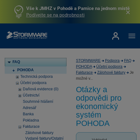
Vše k JMHZ v Pohodě a Pamice na jednom místě
Podívejte se na podrobnosti
STORMWARE
Podpora
FAQ
FAQ
POHODA
Účetní podpora
POHODA
Fakturace
Zálohové faktury
Je
Technická podpora
možné v...
Účetní podpora
Otázky a
Daňová evidence (0)
Účetnictví
odpovědi pro
Souhrnné hlášení
ekonomický
Adresář
systém
Banka
Pokladna
POHODA
Fakturace
Zálohové faktury
Vydané faktury/Ostatní