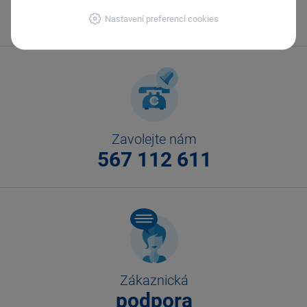
Odeslat
Tisknout
Nastavení preferencí cookies
Zavolejte nám
567 112 611
Zákaznická
podpora