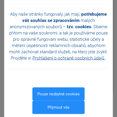
záložku Položky faktury. Jako
první položku uveďte
Aby naše stránky fungovaly, jak mají,
potřebujeme
vyúčtování této faktury – základ
váš souhlas se zpracováním
malých
daně a daň, od které se bude
odečítat daná záloha. Druhou
anonymizovaných souborů –
tzv. cookies.
Dbáme
položku vložte přes povel
přitom na vaše soukromí, a tak je
používáme pouze
Záznam/Přenos/Zálohové
pro správné fungování webu, statistické účely a
faktury a přeneste
požadovanou zálohovou
měření úspěšnosti reklamních obsahů, abychom
fakturu. Do přijaté faktury se
mohli zachovat standard služeb, na který jste zvyklí.
přenese celková částka
Projděte si
Prohlášení o ochraně osobních údajů
.
zálohové faktury záporně s
danou sazbou DPH. Tato
částka musí souhlasit s
daňovým dokladem.
Pouze nezbytné cookies
Pomohla Vám tato
odpověď?
Ano
Přijmout vše
Ne
Nevím