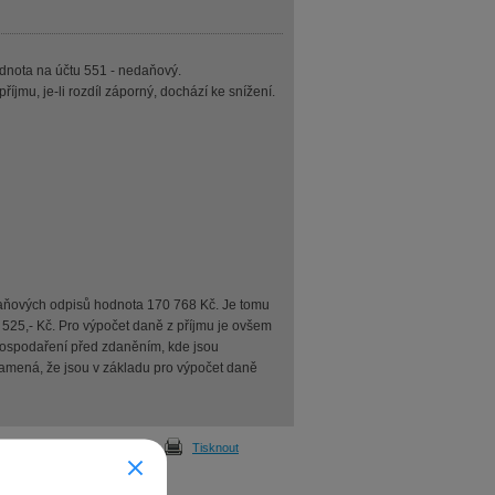
odnota na účtu 551 - nedaňový.
íjmu, je-li rozdíl záporný, dochází ke snížení.
daňových odpisů hodnota 170 768 Kč. Je tomu
 525,- Kč. Pro výpočet daně z příjmu je ovšem
hospodaření před zdaněním, kde jsou
namená, že jsou v základu pro výpočet daně
Odeslat
Tisknout