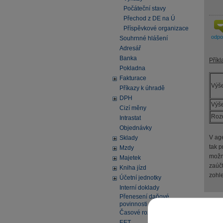
Počáteční stavy
Přechod z DE na Ú
Příspěvkové organizace
odp
Souhrnné hlášení
Adresář
Banka
Příkl
Pokladna
Fakturace
Výše
Příkazy k úhradě
DPH
Výš
Cizí měny
Rozd
Intrastat
Objednávky
V ag
Sklady
tak p
Mzdy
možn
Majetek
zaúčt
Kniha jízd
zohl
Účetní jednotky
Interní doklady
Přenesení daňové
povinnosti
Pomo
Časové rozlišení
EET