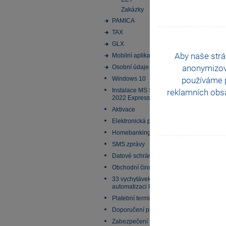
Zakázky
PAMICA
TAX
GLX
Aby naše strá
Mobilní aplikace
anonymizo
Osobní údaje
používáme p
Windows 10
Instalace MS SQL Server
reklamních obsa
2022 Express
Aktivace
Elektronická podání
Homebanking
SMS zprávy
Datové schránky
Obchodní činnost
33 vychytávek pro
automatizaci Pohody
Platební terminály
Doporučení pro zálohování
Zabezpečení