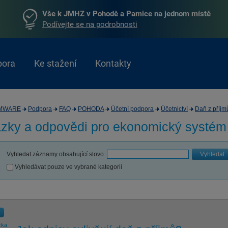
Vše k JMHZ v Pohodě a Pamice na jednom místě
Podívejte se na podrobnosti
pora
Ke stažení
Kontakty
MWARE
Podpora
FAQ
POHODA
Účetní podpora
Účetnictví
Daň z příjm
zky a odpovědi pro
ekonomický systé
Vyhledat záznamy obsahující slovo
Vyhledat
Vyhledávat pouze ve vybrané kategorii
zka