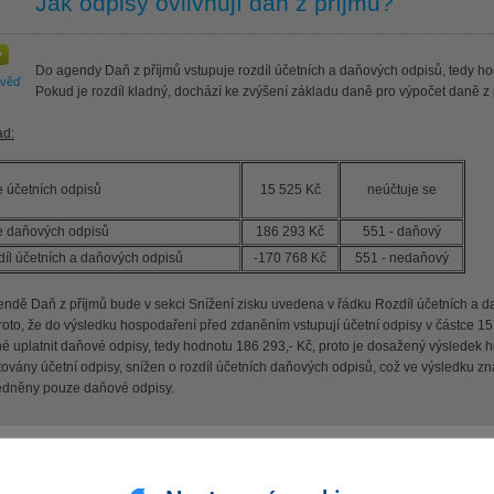
Jak odpisy ovlivňují daň z příjmů?
Do agendy Daň z příjmů vstupuje rozdíl účetních a daňových odpisů, tedy h
ověď
Pokud je rozdíl kladný, dochází ke zvýšení základu daně pro výpočet daně z př
ad:
 účetních odpisů
15 525 Kč
neúčtuje se
e daňových odpisů
186 293 Kč
551 - daňový
íl účetních a daňových odpisů
-170 768 Kč
551 - nedaňový
endě Daň z příjmů bude v sekci Snížení zisku uvedena v řádku Rozdíl účetních a 
roto, že do výsledku hospodaření před zdaněním vstupují účetní odpisy v částce 15
é uplatnit daňové odpisy, tedy hodnotu 186 293,- Kč, proto je dosažený výsledek 
ovány účetní odpisy, snížen o rozdíl účetních daňových odpisů, což ve výsledku z
edněny pouze daňové odpisy.
hla Vám tato odpověď?
Ano
Ne
Nevím