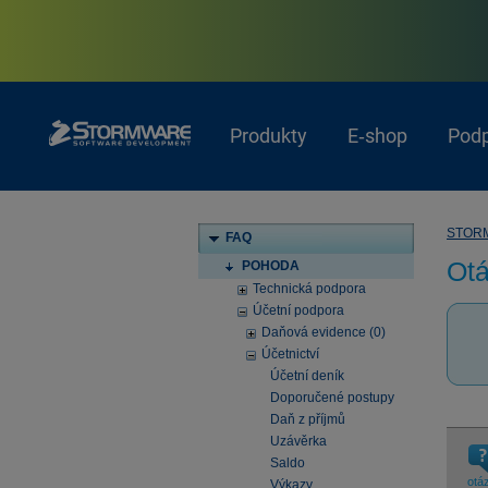
Produkty
E‑shop
Pod
STOR
FAQ
Otá
POHODA
Technická podpora
Účetní podpora
Daňová evidence (0)
Účetnictví
Účetní deník
Doporučené postupy
Daň z příjmů
Uzávěrka
Saldo
otá
Výkazy