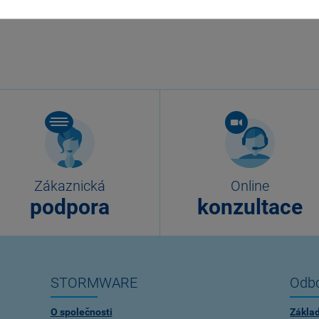
Zákaznická
Online
podpora
konzultace
STORMWARE
Odbo
O společnosti
Zákla