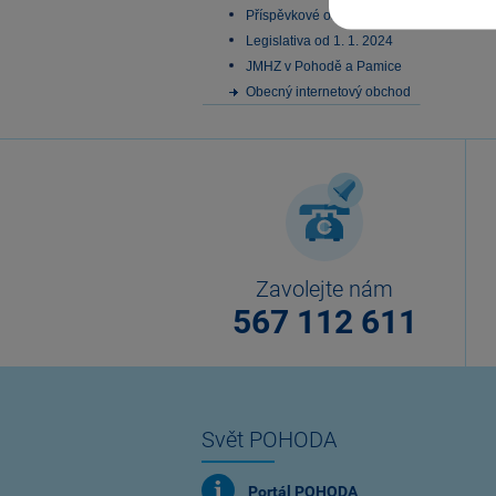
Příspěvkové organizace
Legislativa od 1. 1. 2024
JMHZ v Pohodě a Pamice
Obecný internetový obchod
Zavolejte nám
567 112 611
Svět POHODA
Portál POHODA