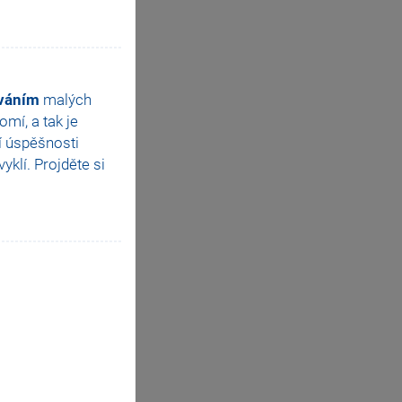
ováním
malých
mí, a tak je
í úspěšnosti
klí. Projděte si