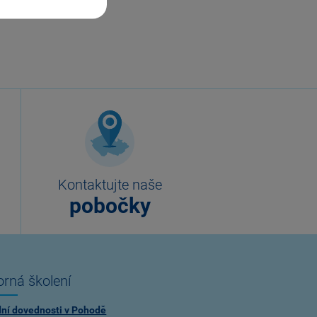
Kontaktujte naše
pobočky
rná školení
dní dovednosti v Pohodě