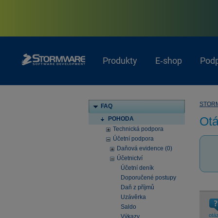
Produkty
E‑shop
Pod
STOR
FAQ
Otá
POHODA
Technická podpora
Účetní podpora
Daňová evidence (0)
Účetnictví
Účetní deník
Doporučené postupy
Daň z příjmů
Uzávěrka
Saldo
otá
Výkazy