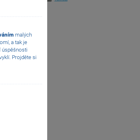
ováním
malých
mí, a tak je
í úspěšnosti
klí. Projděte si