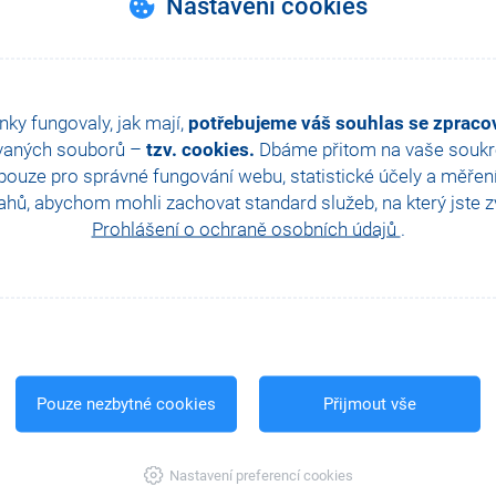
Nastavení cookies
hla Vám tato odpověď?
Ano
Ne
Nevím
nky fungovaly, jak mají,
potřebujeme váš souhlas se zprac
vaných souborů –
tzv. cookies.
Dbáme přitom na vaše soukro
ouze pro správné fungování webu, statistické účely a měřen
hů, abychom mohli zachovat standard služeb, na který jste zvy
Prohlášení o ochraně osobních údajů
.
Pouze nezbytné cookies
Přijmout vše
Nastavení preferencí cookies