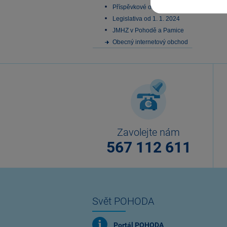
Příspěvkové organizace
Legislativa od 1. 1. 2024
JMHZ v Pohodě a Pamice
Obecný internetový obchod
Zavolejte nám
567 112 611
Svět POHODA
Portál POHODA