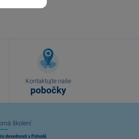
Kontaktujte naše
pobočky
rná školení
dní dovednosti v Pohodě