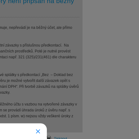
erý není připsán na běžný
muje, nepřevádí je na běžný účet, ale přímo
tní závazky s příslušnou předkontací. Na
nčních prostředků. Poté je nutné provést
ntaci např. 321 (325)/231(461) dle charakteru
ivé splátky s předkontací „Bez – Doklad bez
ru je možné vytvořit další závazek opět s
ání DPH“. Při tvorbě závazků na splátky úvěrů
vazky.
běžného účtu s vazbou na vytvořené závazky v
 se provádí úhrada úroků z úvěru např. s
odst. 1 písm. w) nejsou vždy veškeré úroky z
Odeslat
Tisknout