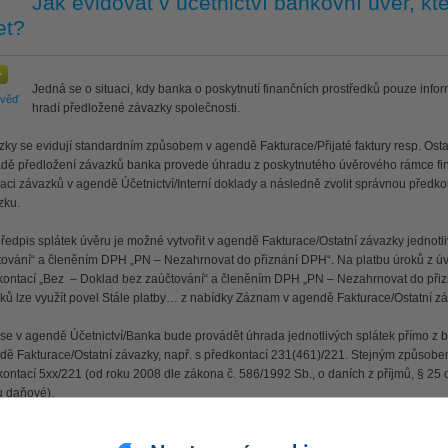
Jak evidovat v účetnictví bankovní úvěr, kt
et?
Jedná se o situaci, kdy banka o poskytnutí finančních prostředků pouze infor
ověď
hradí předložené závazky společnosti.
ky se evidují standardním způsobem v agendě Fakturace/Přijaté faktury resp. Osta
adě předložení závazků banka provede úhradu z poskytnutého úvěrového rámce fina
daci závazků v agendě Účetnictví/Interní doklady a následně zvolit správnou předko
zku.
edpis splátek úvěru je možné vytvořit v agendě Fakturace/Ostatní závazky jednotl
tování“ a členěním DPH „PN – Nezahrnovat do přiznání DPH“. Na platbu úroků z úvě
kontací „Bez – Doklad bez zaúčtování“ a členěním DPH „PN – Nezahrnovat do přizn
ků lze využít povel Stále platby… z nabídky Záznam v agendě Fakturace/Ostatní zá
 se v agendě Účetnictví/Banka bude provádět úhrada jednotlivých splátek přímo z 
dě Fakturace/Ostatní závazky, např. s předkontací 231(461)/221. Stejným způsobem
ontací 5xx/221 (od roku 2008 dle zákona č. 586/1992 Sb., o daních z příjmů, § 25 
u daňové).