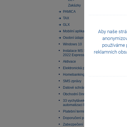
Pomo
Zakázky
PAMICA
TAX
GLX
Aby naše strá
Mobilní aplikace
anonymizo
Osobní údaje
používáme p
Windows 10
Instalace MS SQL Server
reklamních obsa
2022 Express
Aktivace
Elektronická podání
Homebanking
SMS zprávy
Datové schránky
Obchodní činnost
33 vychytávek pro
automatizaci Pohody
Platební terminály
Doporučení pro zálohování
Zabezpečení