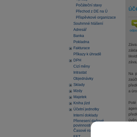
Počáteční stavy
úč
Přechod z DE na Ú
Příspěvkové organizace
Souhrnné hlášení
Adresář
odp
Banka
Pokladna
Závaz
Fakturace
zákl
Příkazy k úhradě
likvi
DPH
záva
Cizí měny
Intrastat
Na př
Objednávky
zaúč
Sklady
před
Mzdy
a úro
Majetek
Poté
Kniha jízd
agen
Účetní jednotky
předk
Interní doklady
úvěr
Přenesení daňové
povinnosti
Časové rozlišení
EET