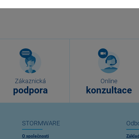
Zákaznická
Online
podpora
konzultace
STORMWARE
Odbo
O společnosti
Zákla