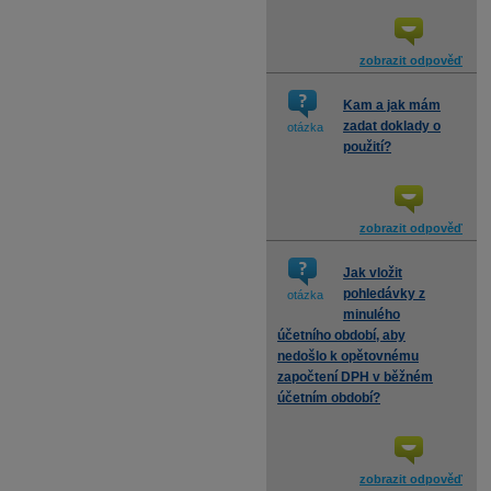
zobrazit odpověď
Kam a jak mám
zadat doklady o
otázka
použití?
zobrazit odpověď
Jak vložit
pohledávky z
otázka
minulého
účetního období, aby
nedošlo k opětovnému
započtení DPH v běžném
účetním období?
zobrazit odpověď