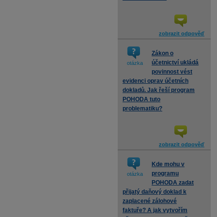
zobrazit odpověď
Zákon o
účetnictví ukládá
otázka
povinnost vést
evidenci oprav účetních
dokladů. Jak řeší program
POHODA tuto
problematiku?
zobrazit odpověď
Kde mohu v
programu
otázka
POHODA zadat
přijatý daňový doklad k
zaplacené zálohové
faktuře? A jak vytvořím