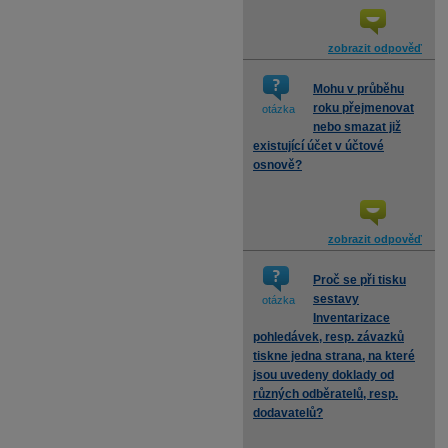
zobrazit odpověď
Mohu v průběhu
roku přejmenovat
otázka
nebo smazat již
existující účet v účtové
osnově?
zobrazit odpověď
Proč se při tisku
sestavy
otázka
Inventarizace
pohledávek, resp. závazků
tiskne jedna strana, na které
jsou uvedeny doklady od
různých odběratelů, resp.
dodavatelů?