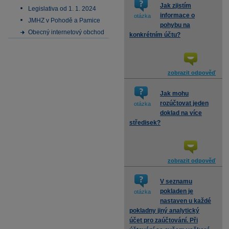
Jak zjistím
Legislativa od 1. 1. 2024
informace o
otázka
JMHZ v Pohodě a Pamice
pohybu na
Obecný internetový obchod
konkrétním účtu?
zobrazit odpověď
Jak mohu
rozúčtovat jeden
otázka
doklad na více
středisek?
zobrazit odpověď
V seznamu
pokladen je
otázka
nastaven u každé
pokladny jiný analytický
účet pro zaúčtování. Při