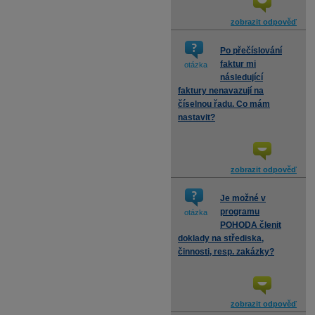
zobrazit odpověď
Po přečíslování
faktur mi
otázka
následující
faktury nenavazují na
číselnou řadu. Co mám
nastavit?
zobrazit odpověď
Je možné v
programu
otázka
POHODA členit
doklady na střediska,
činnosti, resp. zakázky?
zobrazit odpověď