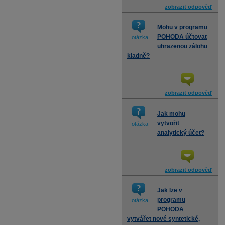
zobrazit odpověď
Mohu v programu
POHODA účtovat
otázka
uhrazenou zálohu
kladně?
zobrazit odpověď
Jak mohu
vytvořit
otázka
analytický účet?
zobrazit odpověď
Jak lze v
programu
otázka
POHODA
vytvářet nové syntetické,