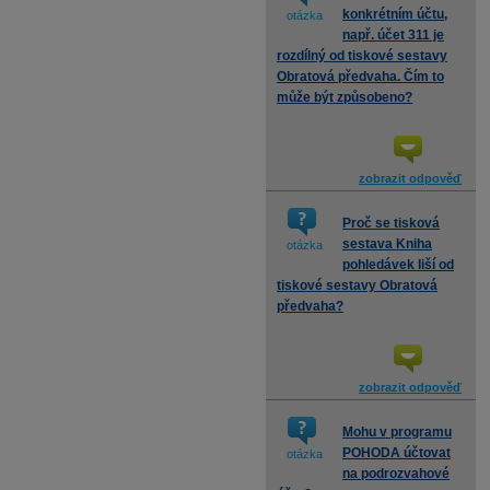
konkrétním účtu,
otázka
např. účet 311 je
rozdílný od tiskové sestavy
Obratová předvaha. Čím to
může být způsobeno?
zobrazit odpověď
Proč se tisková
sestava Kniha
otázka
pohledávek liší od
tiskové sestavy Obratová
předvaha?
zobrazit odpověď
Mohu v programu
POHODA účtovat
otázka
na podrozvahové