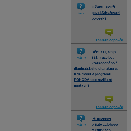
K čemu slouží
povel Sdružování
otázka
položek?
zobrazit odpověď
Účet 311, resp.
321 může být
otázka
krátkodobého či
dlouhodobého charakteru.
Kde mohu v programu
POHODA toto rozlišení
nastavit?
zobrazit odpověď
Při likvidaci
přijaté zálohové
otázka
faktury se v