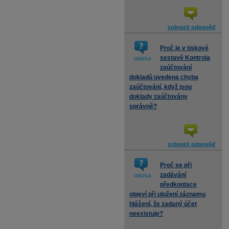
zobrazit odpověď
Proč je v tiskové
sestavě Kontrola
otázka
zaúčtování
dokladů uvedena chyba
zaúčtování, když jsou
doklady zaúčtovány
správně?
zobrazit odpověď
Proč se při
zadávání
otázka
předkontace
objeví při uložení záznamu
hlášení, že zadaný účet
neexistuje?