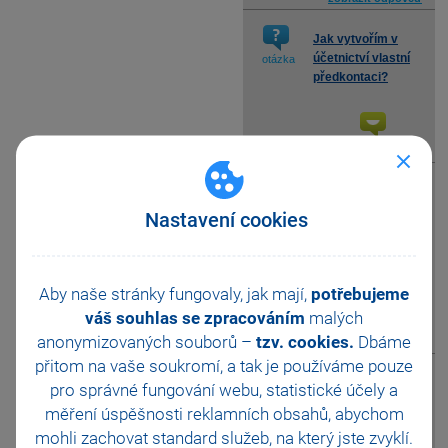
Jak vytvořím v
účetnictví vlastní
otázka
předkontaci?
zobrazit odpověď
Proč se nezmění
zaokrouhlení
otázka
Nastavení cookies
dokladů, změním-
li zaokrouhlení v Globálním
nastavení?
Aby naše stránky fungovaly, jak mají,
potřebujeme
váš souhlas se zpracováním
malých
anonymizovaných souborů –
tzv. cookies.
Dbáme
zobrazit odpověď
přitom na vaše soukromí, a tak je
používáme pouze
Jak mohu v
pro správné fungování webu, statistické účely a
programu
otázka
měření úspěšnosti reklamních obsahů, abychom
POHODA
mohli zachovat standard služeb, na který jste zvyklí.
rozúčtovat položky