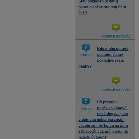
Stav pokladen (k datu)
nesouhlasí se stavem účtu
211?
zobrazit odpověď
Kde mohu opravit
počáteční stav
otázka
pokladny, resp.
banky?
zobrazit odpověď
Při převodu
peněz z valutové
otázka
pokladny na jinou
valutovou pokladnu zůstal
vlivem změny kurzu na účtu
261 rozdíl. Jak mám o tomto
rozdílu účtovat?