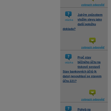
zobrazit odpověď
Jakým způsobem
vložím slevu jako
otázka
další položku
dokladu?
zobrazit odpověď
Proč stav
běžného účtu na
otázka
tiskové sestavě
Stav bankovních účtů (k
datu) nesouhlasí se stavem
účtu 221?
zobrazit odpověď
Pohyb na