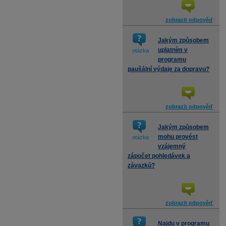
zobrazit odpověď
Jakým způsobem
uplatním v
otázka
programu
paušální výdaje za dopravu?
zobrazit odpověď
Jakým způsobem
mohu provést
otázka
vzájemný
zápočet pohledávek a
závazků?
zobrazit odpověď
Najdu v programu