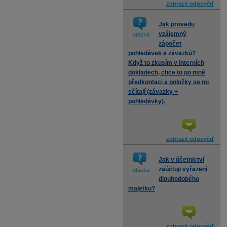
zobrazit odpověď
Jak provedu
vzájemný
otázka
zápočet
pohledávek a závazků?
Když to zkusím v interních
dokladech, chce to po mně
předkontaci a položky se mi
sčítají (závazky +
pohledávky).
zobrazit odpověď
Jak v účetnictví
zaúčtuji vyřazení
otázka
dlouhodobého
majetku?
zobrazit odpověď