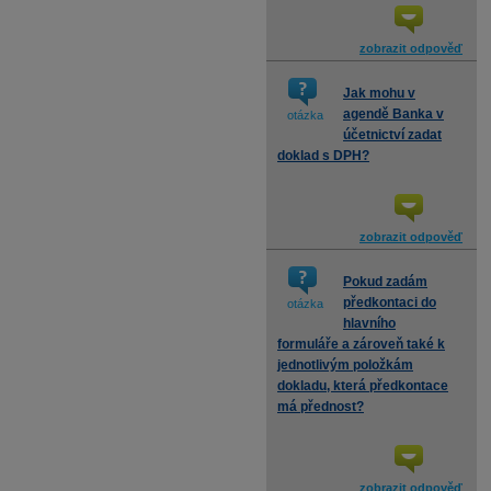
zobrazit odpověď
Jak mohu v
agendě Banka v
otázka
účetnictví zadat
doklad s DPH?
zobrazit odpověď
Pokud zadám
předkontaci do
otázka
hlavního
formuláře a zároveň také k
jednotlivým položkám
dokladu, která předkontace
má přednost?
zobrazit odpověď