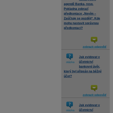
agendě Banka, resp.
Pokladna zobrazí
předkontace „Nevím –
Zaúčtuje se později“. Kde
mohu nastavit správnou
předkontaci?
zobrazit odpověď
Jak evidovat v
účetnictví
otázka
bankovní úvěr,
který byl připsán na běžný
účet?
zobrazit odpověď
Jak evidovat v
účetnictví
otázka