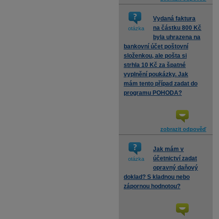
Vydaná faktura
na částku 800 Kč
otázka
byla uhrazena na
bankovní účet poštovní
složenkou, ale pošta si
strhla 10 Kč za špatné
vyplnění poukázky. Jak
mám tento případ zadat do
programu POHODA?
zobrazit odpověď
Jak mám v
účetnictví zadat
otázka
opravný daňový
doklad? S kladnou nebo
zápornou hodnotou?