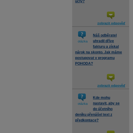
účty?
zobrazit odpověď
Náš odběratel
uhradil dříve
otázka
fakturu a získal
nárok na skonto. Jak máme
postupovat v programu
POHODA?
zobrazit odpověď
Kde mohu
nastavit, aby se
otázka
do účetního
deníku přenášel text z
předkontace?