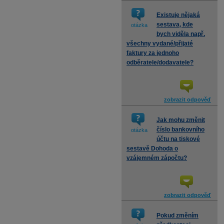
Existuje nějaká
sestava, kde
otázka
bych viděla např.
všechny vydané/přijaté
faktury za jednoho
odběratele/dodavatele?
zobrazit odpověď
Jak mohu změnit
číslo bankovního
otázka
účtu na tiskové
sestavě Dohoda o
vzájemném zápočtu?
zobrazit odpověď
Pokud změním