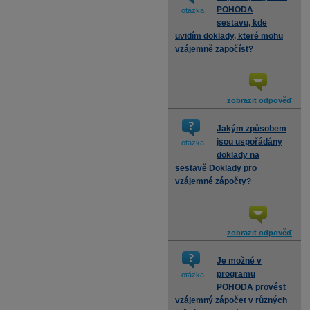
POHODA
otázka
sestavu, kde
uvidím doklady, které mohu
vzájemně započíst?
zobrazit odpověď
Jakým způsobem
jsou uspořádány
otázka
doklady na
sestavě Doklady pro
vzájemné zápočty?
zobrazit odpověď
Je možné v
programu
otázka
POHODA provést
vzájemný zápočet v různých