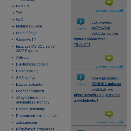
PAMICA
zobrazit odpověď
TAX
GLX
Jak provedu
Mobilní aplikace
zaúčtování
otázka
Osobní údaje
dokladu, jestliže
vyberu předkontaci
Windows 10
"Ručně"?
Instalace MS SQL Server
2022 Express
Aktivace
Elektronická podání
zobrazit odpověď
Homebanking
SMS zprávy
Kde v programu
POHODA naleznu
Datové schránky
otázka
podklady pro
Obchodní činnost
účetní uzávěrku, tj. rozvahu
33 vychytávek pro
a výsledovku?
automatizaci Pohody
Platební terminály
Doporučení pro zálohování
Zabezpečení
zobrazit odpověď
Příspěvkové organizace