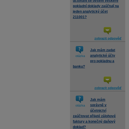
účtování se ovšem veškeré
pokladní doklady zaúčtují na
jeden analytický účet
211001?
zobrazit odpověď
Jak mám zadat
analytické účty
otázka
pro pokladnu a
banku?
zobrazit odpověď
Jak mám
správně v
otázka
účetnictví
zaúčtovat přijaté zálohové
faktury a konečný daňový
doklad?