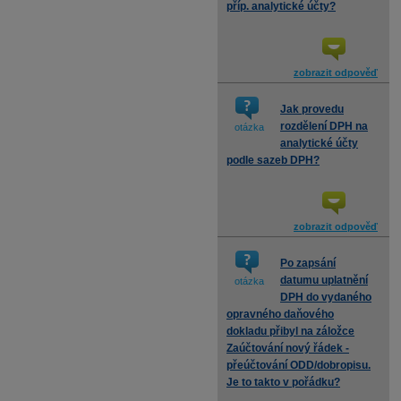
příp. analytické účty?
zobrazit odpověď
Jak provedu
rozdělení DPH na
otázka
analytické účty
podle sazeb DPH?
zobrazit odpověď
Po zapsání
datumu uplatnění
otázka
DPH do vydaného
opravného daňového
dokladu přibyl na záložce
Zaúčtování nový řádek -
přeúčtování ODD/dobropisu.
Je to takto v pořádku?