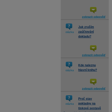
zobrazit odpověď
Jak zruším
zaúčtování
otázka
dokladu?
zobrazit odpověď
Kde naleznu
hlavní knihu?
otázka
zobrazit odpověď
Proč stav
pokladny na
otázka
tiskové sestavě