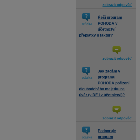
zobrazit odpověď
Řeší program
POHODA v
otázka
účetnictví
přeplatky u faktur?
zobrazit odpověď
Jak zadám v
programu
otázka
POHODA pořízení
dlouhodobého majetku na
úvěr (v DE i v účetnictví)?
zobrazit odpověď
Podporuje
program
otázka