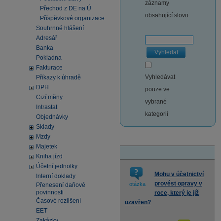
záznamy
Přechod z DE na Ú
obsahující slovo
Příspěvkové organizace
Souhrnné hlášení
Adresář
Banka
Vyhledat
Pokladna
Fakturace
Vyhledávat
Příkazy k úhradě
DPH
pouze ve
Cizí měny
vybrané
Intrastat
kategorii
Objednávky
Sklady
Mzdy
Majetek
Kniha jízd
Účetní jednotky
Mohu v účetnictví
Interní doklady
provést opravy v
otázka
Přenesení daňové
povinnosti
roce, který je již
Časové rozlišení
uzavřen?
EET
Zakázky