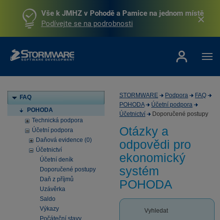
Vše k JMHZ v Pohodě a Pamice na jednom místě
Podívejte se na podrobnosti
STORMWARE
Podpora
FAQ
FAQ
POHODA
Účetní podpora
POHODA
Účetnictví
Doporučené postupy
Technická podpora
Otázky a
Účetní podpora
Daňová evidence (0)
odpovědi pro
Účetnictví
ekonomický
Účetní deník
systém
Doporučené postupy
Daň z příjmů
POHODA
Uzávěrka
Saldo
Výkazy
Vyhledat
Počáteční stavy