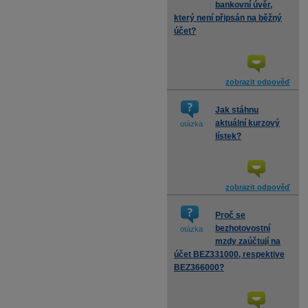
bankovní úvěr,
který není připsán na běžný
účet?
zobrazit odpověď
Jak stáhnu
aktuální kurzový
otázka
lístek?
zobrazit odpověď
Proč se
bezhotovostní
otázka
mzdy zaúčtují na
účet BEZ331000, respektive
BEZ366000?