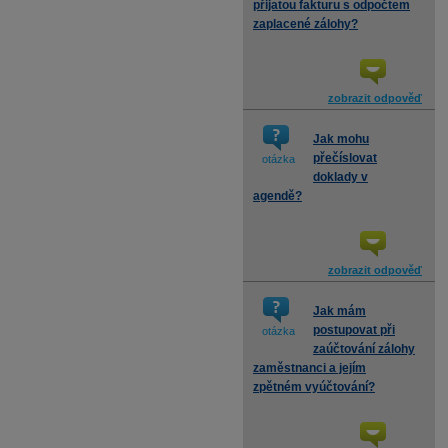
přijatou fakturu s odpočtem
zaplacené zálohy?
zobrazit odpověď
Jak mohu
přečíslovat
otázka
doklady v
agendě?
zobrazit odpověď
Jak mám
postupovat při
otázka
zaúčtování zálohy
zaměstnanci a jejím
zpětném vyúčtování?