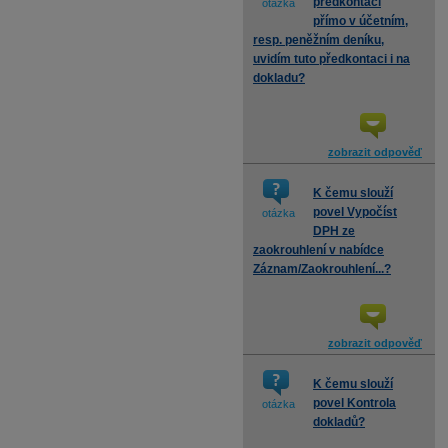
předkontaci
otázka
přímo v účetním,
resp. peněžním deníku,
uvidím tuto předkontaci i na
dokladu?
zobrazit odpověď
K čemu slouží
povel Vypočíst
otázka
DPH ze
zaokrouhlení v nabídce
Záznam/Zaokrouhlení...?
zobrazit odpověď
K čemu slouží
povel Kontrola
otázka
dokladů?