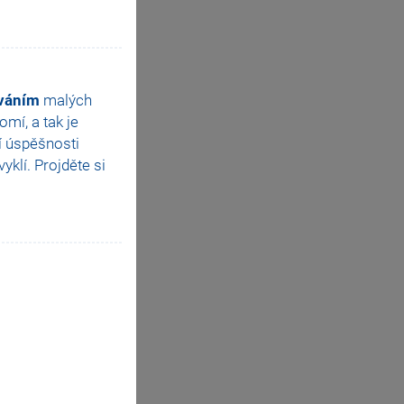
ováním
malých
mí, a tak je
í úspěšnosti
klí. Projděte si