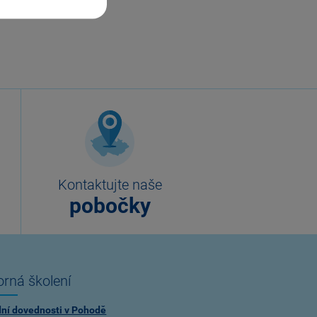
Kontaktujte naše
pobočky
rná školení
dní dovednosti v Pohodě