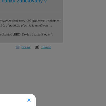
a banky zaúčtovaný v
avy/Počáteční stavy účtů (zadáváte-li počáteční
tů (v případě, že přecházíte na účtování v
ředkontaci „BEZ - Doklad bez zaúčtování“.
Odeslat
Tisknout