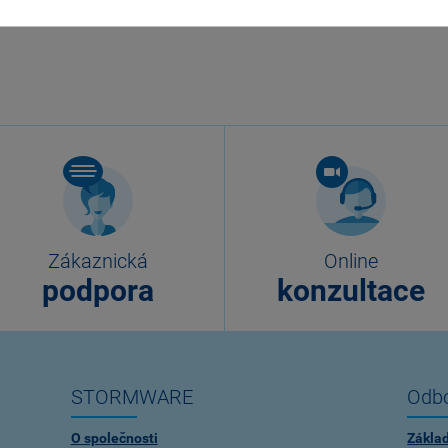
Zákaznická
Online
podpora
konzultace
STORMWARE
Odbo
O společnosti
Zákla