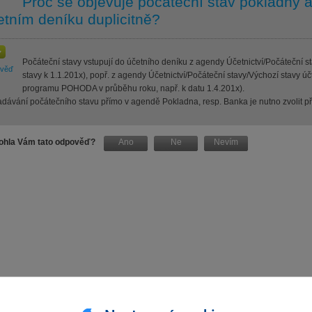
Proč se objevuje počáteční stav pokladny 
etním deníku duplicitně?
Počáteční stavy vstupují do účetního deníku z agendy Účetnictví/Počáteční st
ověď
stavy k 1.1.201x), popř. z agendy Účetnictví/Počáteční stavy/Výchozí stavy úč
programu POHODA v průběhu roku, např. k datu 1.4.201x).
adávání počátečního stavu přímo v agendě Pokladna, resp. Banka je nutno zvolit p
hla Vám tato odpověď?
Ano
Ne
Nevím