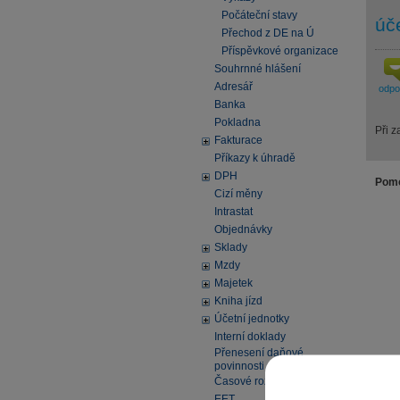
Počáteční stavy
úč
Přechod z DE na Ú
Příspěvkové organizace
Souhrnné hlášení
Adresář
odp
Banka
Pokladna
Při z
Fakturace
Příkazy k úhradě
DPH
Pomo
Cizí měny
Intrastat
Objednávky
Sklady
Mzdy
Majetek
Kniha jízd
Účetní jednotky
Interní doklady
Přenesení daňové
povinnosti
Časové rozlišení
EET