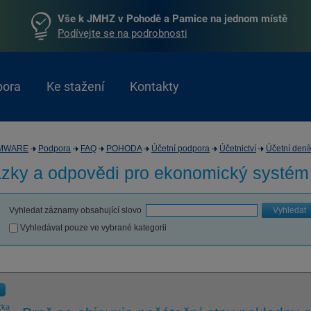
Vše k JMHZ v Pohodě a Pamice na jednom místě
Podívejte se na podrobnosti
pora
Ke stažení
Kontakty
MWARE
Podpora
FAQ
POHODA
Účetní podpora
Účetnictví
Účetní dení
zky a odpovědi pro
ekonomický systé
Vyhledat záznamy obsahující slovo
Vyhledat
Vyhledávat pouze ve vybrané kategorii
zka