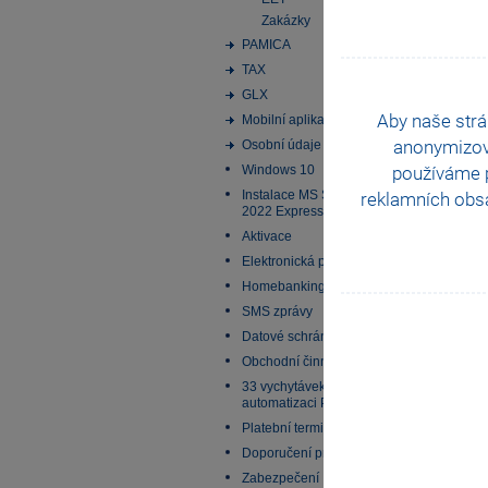
Zakázky
PAMICA
TAX
GLX
Aby naše strá
Mobilní aplikace
anonymizo
Osobní údaje
používáme p
Windows 10
Instalace MS SQL Server
reklamních obsa
2022 Express
Aktivace
Elektronická podání
Homebanking
SMS zprávy
Datové schránky
Obchodní činnost
33 vychytávek pro
automatizaci Pohody
Platební terminály
Doporučení pro zálohování
Zabezpečení