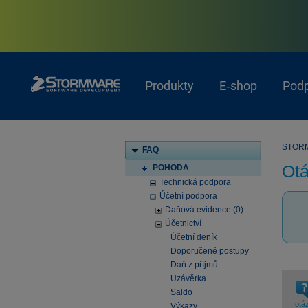
Produkty
E‑shop
Pod
STOR
FAQ
Otá
POHODA
Technická podpora
Účetní podpora
Daňová evidence (0)
Účetnictví
Účetní deník
Doporučené postupy
Daň z příjmů
Uzávěrka
Saldo
otá
Výkazy