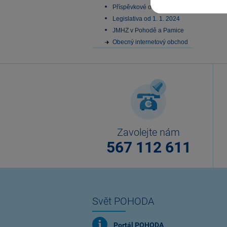
Příspěvkové organizace
Legislativa od 1. 1. 2024
JMHZ v Pohodě a Pamice
Obecný internetový obchod
Zavolejte nám
567 112 611
Svět POHODA
Portál POHODA