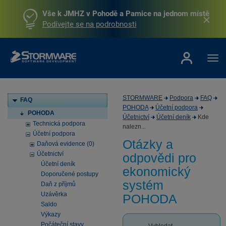
Vše k JMHZ v Pohodě a Pamice na jednom místě
Podívejte se na podrobnosti
STORMWARE
Podpora
FAQ
FAQ
POHODA
Účetní podpora
POHODA
Účetnictví
Účetní deník
Kde
Technická podpora
nalezn...
Účetní podpora
Otázky a
Daňová evidence (0)
Účetnictví
odpovědi pro
Účetní deník
ekonomický
Doporučené postupy
systém
Daň z příjmů
Uzávěrka
POHODA
Saldo
Výkazy
Počáteční stavy