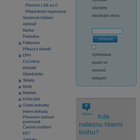
Vyhledat
Přechod z DE na Ú
záznamy
Příspěvkové organizace
obsahující slovo
Souhrnné hlášení
Adresář
Banka
Pokladna
Vyhledat
Fakturace
Příkazy k úhradě
Vyhledávat
DPH
Cizí měny
pouze ve
Intrastat
vybrané
Objednávky
kategorii
Sklady
Mzdy
Majetek
Kniha jízd
Účetní jednotky
Interní doklady
otázka
Kde
Přenesení daňové
povinnosti
naleznu hlavní
Časové rozlišení
knihu?
EET
Zakázky