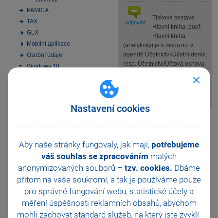
PAMICA
Tisková sestava
TAX
odpověď
Hlavní kniha, popř.
GLX
Hlavní kniha
Mobilní aplikace
(analyticky) je k dispozici v
agendě Účetnictví/Účetní deník,
Osobní údaje
resp. Účetnictví/Účtová osnova,
Windows 10
po zvolení povelu Tiskové
Instalace MS SQL Server
sestavy… z nabídky Soubor,
2022 Express
popř. klávesové zkratky Ctrl+T.
Aktivace
Nastavení cookies
Elektronická podání
Pomohla Vám tato
Homebanking
odpověď?
Ano
SMS zprávy
Datové schránky
Aby naše stránky fungovaly, jak mají,
potřebujeme
Ne
Nevím
Obchodní činnost
váš souhlas se zpracováním
malých
33 vychytávek pro
anonymizovaných souborů –
tzv. cookies.
Dbáme
Odeslat
Tisknout
automatizaci Pohody
přitom na vaše soukromí, a tak je
používáme pouze
Platební terminály
pro správné fungování webu, statistické účely a
Doporučení pro zálohování
měření úspěšnosti reklamních obsahů, abychom
Zabezpečení
mohli zachovat standard služeb, na který jste zvyklí.
Příspěvkové organizace