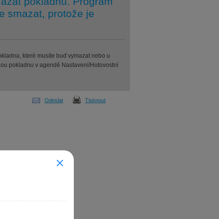
mazat pokladnu. Program
 smazat, protože je
okladna, které musíte buď vymazat nebo u
ušnou pokladnu v agendě Nastavení/Hotovostní
Odeslat
Tisknout