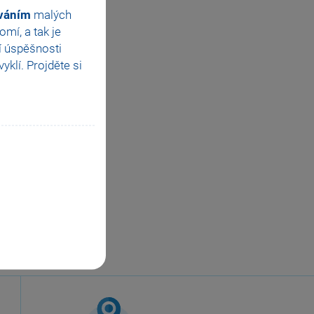
ováním
malých
mí, a tak je
í úspěšnosti
klí. Projděte si