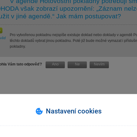
V agendě Hotovostní pokladny potřebuji s
HODA však zobrazí upozornění: „Záznam nelze
užit v jiné agendě.“ Jak mám postupovat?
Pro vytvořenou pokladnu nejspíše existuje doklad nebo doklady v agendě P
ověď
těchto dokladů vybrat jinou pokladnu. Poté již bude možné vymazat i přísl
pokladny.
hla Vám tato odpověď?
Ano
Ne
Nevím
Nastavení cookies