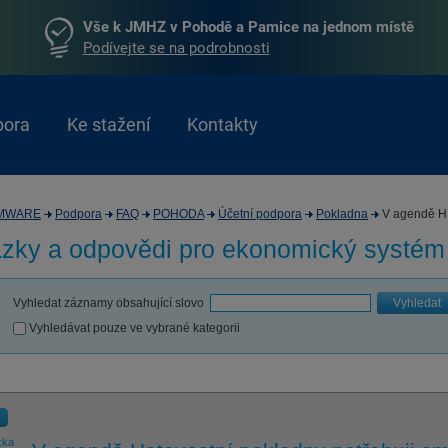
Vše k JMHZ v Pohodě a Pamice na jednom místě
Podívejte se na podrobnosti
pora
Ke stažení
Kontakty
MWARE
Podpora
FAQ
POHODA
Účetní podpora
Pokladna
V agendě H.
zky a odpovědi pro
ekonomický systé
Vyhledat záznamy obsahující slovo
Vyhledat
Vyhledávat pouze ve vybrané kategorii
zka