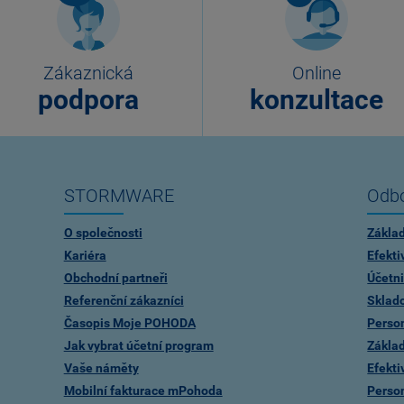
Zákaznická
Online
podpora
konzultace
STORMWARE
Odbo
O společnosti
Zákla
Kariéra
Efekti
Obchodní partneři
Účetni
Referenční zákazníci
Sklad
Časopis Moje POHODA
Person
Jak vybrat účetní program
Zákla
Vaše náměty
Efekti
Mobilní fakturace mPohoda
Person