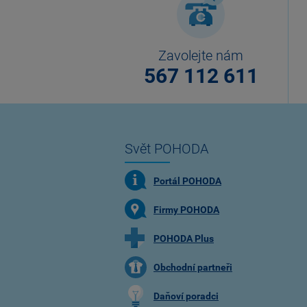
Zavolejte nám
567 112 611
Svět POHODA
Portál POHODA
Firmy POHODA
POHODA Plus
Obchodní partneři
Daňoví poradci