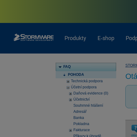
Produkty
E‑shop
Pod
STOR
FAQ
Otá
POHODA
Technická podpora
Účetní podpora
Daňová evidence (0)
Účetnictví
Souhrnné hlášení
Adresář
Banka
Pokladna
Fakturace
otá
Příkazy k úhradě