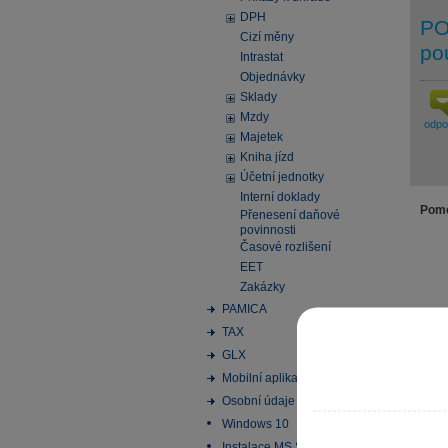
DPH
PO
Cizí měny
po
Intrastat
Objednávky
Sklady
Mzdy
odp
Majetek
Kniha jízd
Účetní jednotky
Interní doklady
Pomo
Přenesení daňové
povinnosti
Časové rozlišení
EET
Zakázky
PAMICA
TAX
GLX
Mobilní aplikace
Osobní údaje
Windows 10
Instalace MS SQL Server