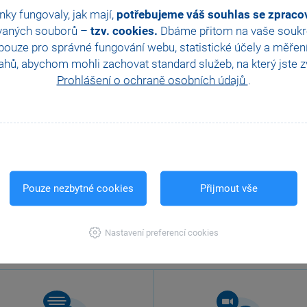
nky fungovaly, jak mají,
potřebujeme váš souhlas se zprac
vaných souborů –
tzv. cookies.
Dbáme přitom na vaše soukro
ouze pro správné fungování webu, statistické účely a měřen
hů, abychom mohli zachovat standard služeb, na který jste zvy
Prohlášení o ochraně osobních údajů
.
Pouze nezbytné cookies
Přijmout vše
Nastavení preferencí cookies