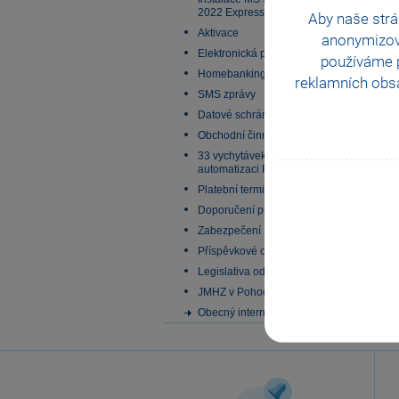
2022 Express
Aby naše strá
Aktivace
anonymizo
Elektronická podání
používáme p
Homebanking
reklamních obsa
SMS zprávy
Datové schránky
Obchodní činnost
33 vychytávek pro
automatizaci Pohody
Platební terminály
Doporučení pro zálohování
Zabezpečení
Příspěvkové organizace
Legislativa od 1. 1. 2024
JMHZ v Pohodě a Pamice
Obecný internetový obchod