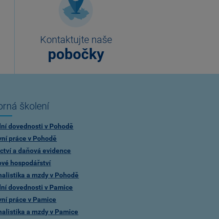
Kontaktujte naše
pobočky
rná školení
dní dovednosti v Pohodě
vní práce v Pohodě
ctví a daňová evidence
ové hospodářství
alistika a mzdy v Pohodě
dní dovednosti v Pamice
vní práce v Pamice
alistika a mzdy v Pamice