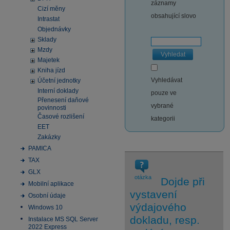
záznamy
Cizí měny
obsahující slovo
Intrastat
Objednávky
Sklady
Mzdy
Vyhledat
Majetek
Kniha jízd
Vyhledávat
Účetní jednotky
Interní doklady
pouze ve
Přenesení daňové
vybrané
povinnosti
Časové rozlišení
kategorii
EET
Zakázky
PAMICA
TAX
GLX
otázka
Dojde při
Mobilní aplikace
vystavení
Osobní údaje
výdajového
Windows 10
dokladu, resp.
Instalace MS SQL Server
2022 Express