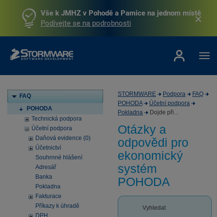
Vše k JMHZ v Pohodě a Pamice na jednom místě
Podívejte se na podrobnosti
STORMWARE
Podpora
FAQ
FAQ
POHODA
Účetní podpora
POHODA
Pokladna
Dojde při...
Technická podpora
Otázky a
Účetní podpora
Daňová evidence (0)
odpovědi pro
Účetnictví
ekonomický
Souhrnné hlášení
systém
Adresář
Banka
POHODA
Pokladna
Fakturace
Příkazy k úhradě
Vyhledat
DPH