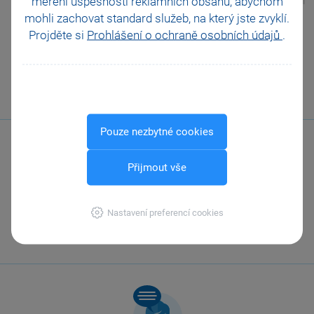
měření úspěšnosti reklamních obsahů, abychom
mohli zachovat standard služeb, na který jste zvyklí.
Pomohla Vám tato
Projděte si
Prohlášení o ochraně osobních údajů
.
odpověď?
Ano
Ne
Nevím
Odeslat
Tisknout
Pouze nezbytné cookies
Přijmout vše
Zavolejte nám
Nastavení preferencí cookies
567 112 611