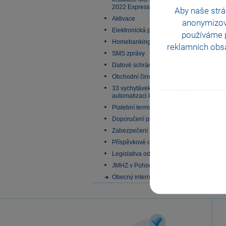
2022 Express
Aby naše strá
Aktivace
anonymizo
Elektronická podání
používáme p
Homebanking
reklamních obsa
SMS zprávy
Datové schránky
Obchodní činnost
33 vychytávek pro
automatizaci Pohody
Platební terminály
Doporučení pro zálohování
Zabezpečení
Příspěvkové organizace
Legislativa od 1. 1. 2024
JMHZ v Pohodě a Pamice
Obecný internetový obchod