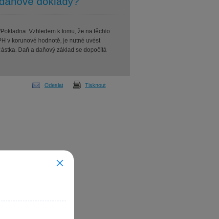
 daňové doklady?
Pokladna. Vzhledem k tomu, že na těchto
H v korunové hodnotě, je nutné uvést
Částka. Daň a daňový základ se dopočítá
Odeslat
Tisknout