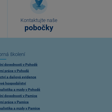
Kontaktujte naše
pobočky
rná školení
dní dovednosti v Pohodě
vní práce v Pohodě
ctví a daňová evidence
ové hospodářství
alistika a mzdy v Pohodě
dní dovednosti v Pamice
vní práce v Pamice
alistika a mzdy v Pamice