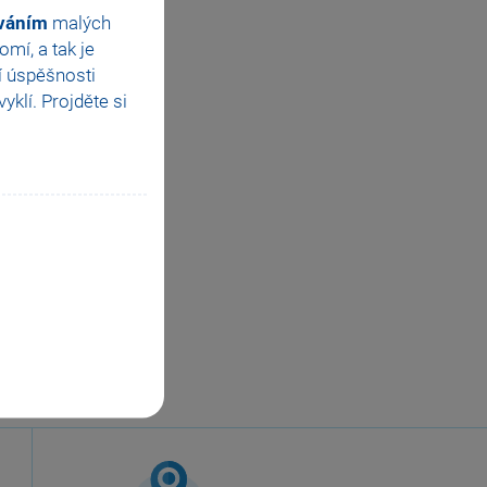
ováním
malých
mí, a tak je
í úspěšnosti
klí. Projděte si