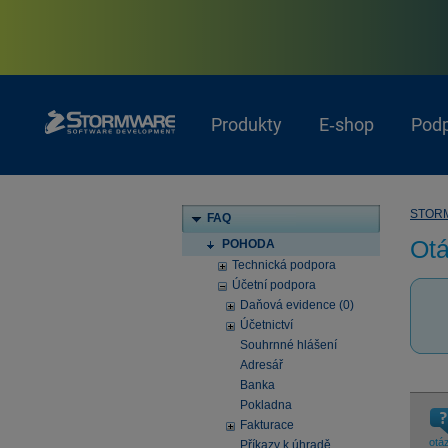
Produkty
E‑shop
Pod
STOR
FAQ
Otá
POHODA
Technická podpora
Účetní podpora
Daňová evidence (0)
Účetnictví
Souhrnné hlášení
Adresář
Banka
Pokladna
Fakturace
otá
Příkazy k úhradě