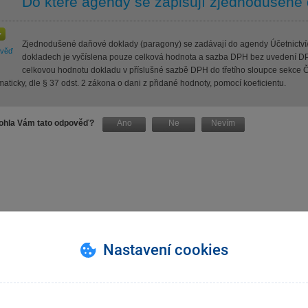
Do které agendy se zapisují zjednodušené
Zjednodušené daňové doklady (paragony) se zadávají do agendy Účetnictví/
ověď
dokladech je vyčíslena pouze celková hodnota a sazba DPH bez uvedení DP
celkovou hodnotu dokladu v příslušné sazbě DPH do třetího sloupce sekce 
aticky, dle § 37 odst. 2 zákona o dani z přidané hodnoty, pomocí koeficientu.
hla Vám tato odpověď?
Ano
Ne
Nevím
Nastavení cookies