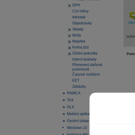
DPH
Cizí měny
Intrastat
odp
Objednávky
Sklady
Mzdy
autom
Majetek
Kniha jízd
Účetní jednotky
Pomo
Interní doklady
Přenesení daňové
povinnosti
Časové rozlišení
EET
Zakázky
PAMICA
TAX
GLX
Mobilní aplikace
Osobní údaje
Windows 10
Instalace MS SQL Server