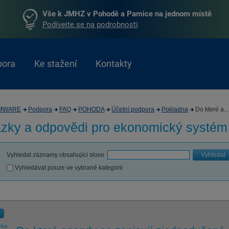
Vše k JMHZ v Pohodě a Pamice na jednom místě
Podívejte se na podrobnosti
pora
Ke stažení
Kontakty
MWARE
Podpora
FAQ
POHODA
Účetní podpora
Pokladna
Do které a...
zky a odpovědi pro
ekonomický systé
Vyhledat záznamy obsahující slovo
Vyhledat
Vyhledávat pouze ve vybrané kategorii
zka