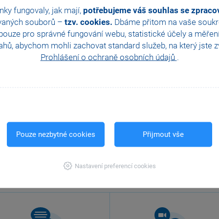
nky fungovaly, jak mají,
potřebujeme váš souhlas se zprac
vaných souborů –
tzv. cookies.
Dbáme přitom na vaše soukro
ouze pro správné fungování webu, statistické účely a měřen
hů, abychom mohli zachovat standard služeb, na který jste zvy
Prohlášení o ochraně osobních údajů
.
Pouze nezbytné cookies
Přijmout vše
Nastavení preferencí cookies