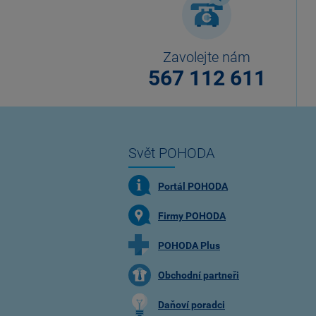
Zavolejte nám
567 112 611
Svět POHODA
Portál POHODA
Firmy POHODA
POHODA Plus
Obchodní partneři
Daňoví poradci