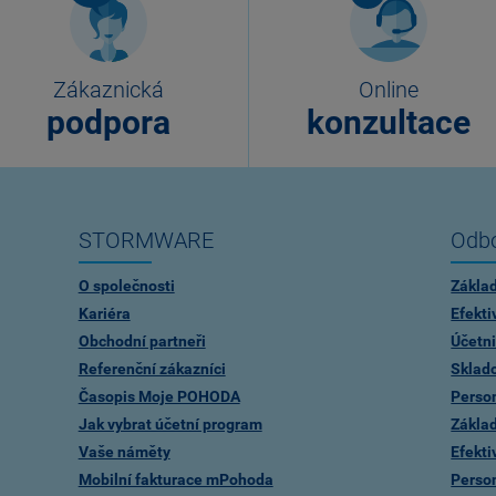
Zákaznická
Online
podpora
konzultace
STORMWARE
Odbo
O společnosti
Zákla
Kariéra
Efekti
Obchodní partneři
Účetni
Referenční zákazníci
Sklad
Časopis Moje POHODA
Person
Jak vybrat účetní program
Zákla
Vaše náměty
Efekti
Mobilní fakturace mPohoda
Person