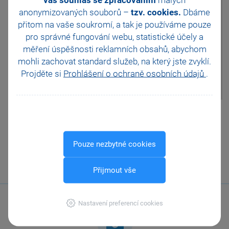
Účetnictví/Účtová osnova
Legislativa od 1. 1. 2024
anonymizovaných souborů –
tzv. cookies.
Dbáme
zobrazit kontrolní tiskovou
JMHZ v Pohodě a Pamice
přitom na vaše soukromí, a tak je
používáme pouze
sestavu Kontrola řádků výkazů,
Obecný internetový obchod
která ověřuje, zda jsou k
pro správné fungování webu, statistické účely a
jednotlivým účtům přiřazeny
měření úspěšnosti reklamních obsahů, abychom
správné řádky výkazů a řádky
mohli zachovat standard služeb, na který jste zvyklí.
výkazů opravit dle
Projděte si
Prohlášení o ochraně osobních údajů
.
doporučených řádků na této
sestavě.
Pomohla Vám tato
odpověď?
Ano
Ne
Nevím
Pouze nezbytné cookies
Odeslat
Tisknout
Přijmout vše
Nastavení preferencí cookies