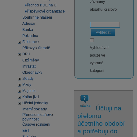
záznamy
Přechod z DE na Ú
obsahující slovo
Příspěvkové organizace
Souhrnné hlášení
Adresář
Banka
Vyhledat
Pokladna
Fakturace
Vyhledávat
Příkazy k úhradě
DPH
pouze ve
Cizí měny
vybrané
Intrastat
kategorii
Objednávky
Sklady
Mzdy
Majetek
Kniha jízd
Účetní jednotky
otázka
Účtuji na
Interní doklady
přelomu
Přenesení daňové
povinnosti
účetního období
Časové rozlišení
a potřebuji do
EET
Zakázky