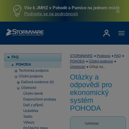
Vše k JMHZ v Pohodě a Pamice na jednom místě
Podívejte se na podrobnosti
STORMWARE
Podpora
FAQ
FAQ
POHODA
Účetní podpora
POHODA
Účetnictví
Účtuji na...
Technická podpora
Otázky a
Účetní podpora
Daňová evidence (0)
odpovědi pro
Účetnictví
ekonomický
Účetní deník
systém
Doporučené postupy
Daň z příjmů
POHODA
Uzávěrka
Saldo
Výkazy
Vyhledat
Počáteční stavy