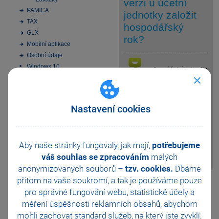
verzi u účetní
PAMICA
jednotky založit
TAX
hospodářský
GLX
rok?
Mobilní aplikace
Osobní údaje
Windows 10
Ano, účetní jednotku
odpověď
Instalace MS SQL Server
s hospodářským
2022 Express
rokem je možné
Aktivace
založit i ve verzi POHODA EDU.
Nastavení cookies
V agendě Účetní jednotky
Elektronická podání
zvolte volbu Hospodářský rok a
Homebanking
nastavte příslušné období.
SMS zprávy
Pro hospodářský rok tak
Datové schránky
Aby naše stránky fungovaly, jak mají,
potřebujeme
můžete zadat účetní období až
Obchodní činnost
přes tři roky.
váš souhlas se zpracováním
malých
33 vychytávek pro
anonymizovaných souborů –
tzv. cookies.
Dbáme
automatizaci Pohody
přitom na vaše soukromí, a tak je
používáme pouze
Pomohla Vám tato
Platební terminály
pro správné fungování webu, statistické účely a
odpověď?
Ano
Doporučení pro zálohování
měření úspěšnosti reklamních obsahů, abychom
Zabezpečení
Ne
Nevím
mohli zachovat standard služeb, na který jste zvyklí.
Příspěvkové organizace