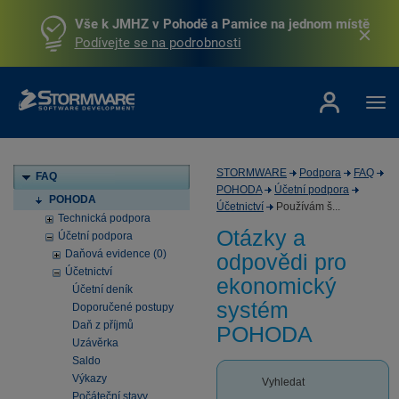
Vše k JMHZ v Pohodě a Pamice na jednom místě
Podívejte se na podrobnosti
STORMWARE
Podpora
FAQ
FAQ
POHODA
Účetní podpora
POHODA
Účetnictví
Používám š...
Technická podpora
Otázky a
Účetní podpora
Daňová evidence (0)
odpovědi pro
Účetnictví
ekonomický
Účetní deník
systém
Doporučené postupy
Daň z příjmů
POHODA
Uzávěrka
Saldo
Výkazy
Vyhledat
Počáteční stavy