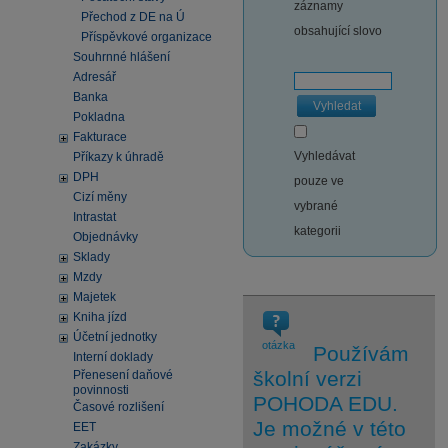
záznamy
Přechod z DE na Ú
obsahující slovo
Příspěvkové organizace
Souhrnné hlášení
Adresář
Banka
Vyhledat
Pokladna
Fakturace
Vyhledávat
Příkazy k úhradě
DPH
pouze ve
Cizí měny
vybrané
Intrastat
kategorii
Objednávky
Sklady
Mzdy
Majetek
Kniha jízd
Účetní jednotky
otázka
Používám
Interní doklady
školní verzi
Přenesení daňové
povinnosti
POHODA EDU.
Časové rozlišení
Je možné v této
EET
Zakázky