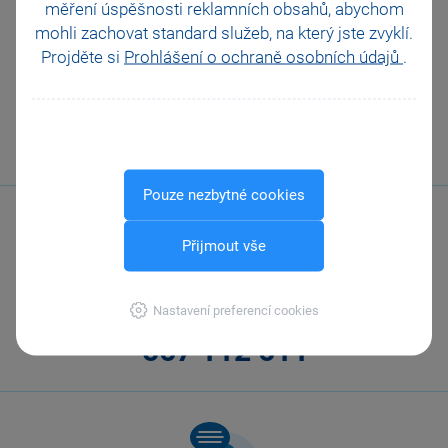
Platební terminály
měření úspěšnosti reklamních obsahů, abychom
Doporučení pro zálohování
mohli zachovat standard služeb, na který jste zvyklí.
Zabezpečení
Projděte si
Prohlášení o ochraně osobních údajů
.
Příspěvkové organizace
Legislativa od 1. 1. 2024
JMHZ v Pohodě a Pamice
Obecný internetový obchod
Pouze nezbytné cookies
Přijmout vše
Nastavení preferencí cookies
Zavolejte nám
567 112 611