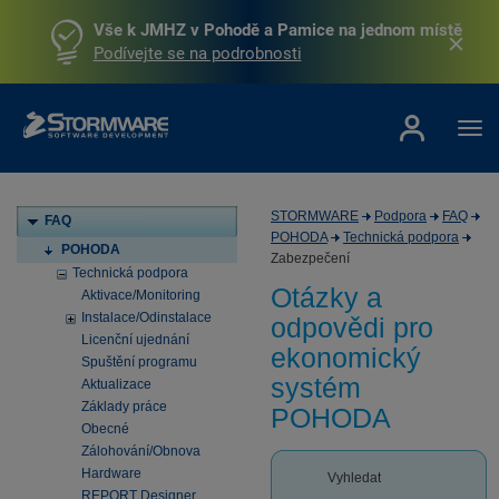
Vše k JMHZ v Pohodě a Pamice na jednom místě
Podívejte se na podrobnosti
STORMWARE
Podpora
FAQ
FAQ
POHODA
Technická podpora
POHODA
Zabezpečení
Technická podpora
Otázky a
Aktivace/Monitoring
Instalace/Odinstalace
odpovědi pro
Licenční ujednání
ekonomický
Spuštění programu
systém
Aktualizace
Základy práce
POHODA
Obecné
Zálohování/Obnova
Hardware
Vyhledat
REPORT Designer