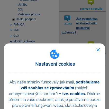
Údržba
zobrazit odpověď
SQL
Vzdálená plocha
Jak odemknout
Účetní podpora
účetní jednotku
otázka
PAMICA
po datové
TAX
uzávěrce?
GLX
Mobilní aplikace
Osobní údaje
zobrazit odpověď
Windows 10
Instalace MS SQL Server
2022 Express
Nastavení cookies
Aktivace
↑
Nahoru
↑
Elektronická podání
Homebanking
Aby naše stránky fungovaly, jak mají,
potřebujeme
SMS zprávy
váš souhlas se zpracováním
malých
Datové schránky
anonymizovaných souborů –
tzv. cookies.
Dbáme
Obchodní činnost
přitom na vaše soukromí, a tak je
používáme pouze
33 vychytávek pro
pro správné fungování webu, statistické účely a
automatizaci Pohody