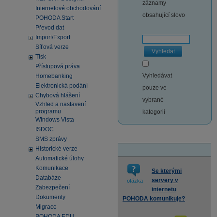
záznamy
Internetové obchodování
obsahující slovo
POHODA Start
Převod dat
Import/Export
Síťová verze
Vyhledat
Tisk
Přístupová práva
Vyhledávat
Homebanking
Elektronická podání
pouze ve
Chybová hlášení
vybrané
Vzhled a nastavení
programu
kategorii
Windows Vista
ISDOC
SMS zprávy
Historické verze
Automatické úlohy
Komunikace
Se kterými
Databáze
servery v
otázka
Zabezpečení
internetu
Dokumenty
POHODA komunikuje?
Migrace
POHODA EDU