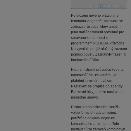
Po uložení nového platebního
terminálu v agendě Hardware se
zobrazí průvodce, který umožní
jeho další nastavení potřebné pro
správnou komunikaci s
programmem POHODA.Průvodce
lze vyvolat i pro již uložený záznam
pomocí povelu Záznam/Přiřazení k
bankovním účtům...
Na první straně průvodce vyberte
bankovní účet, ke kterému je
platební terminál navázán.
Nastavení se propíše do agendy
Bankovní účty, tam lze nastavení
následně upravit.
Druhá strana průvodce slouží k
volbě formy úhrady při jejímž
použití na dokladu dojde ke
komunikaci s terminálem. Toto
nastavení lze zároveň kombinovat