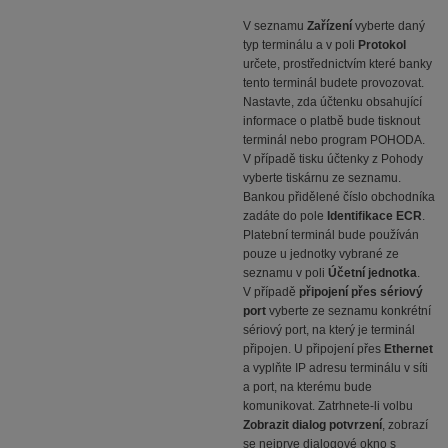
V seznamu
Zařízení
vyberte daný
typ terminálu a v poli
Protokol
určete, prostřednictvím které banky
tento terminál budete provozovat.
Nastavte, zda účtenku obsahující
informace o platbě bude tisknout
terminál nebo program POHODA.
V případě tisku účtenky z Pohody
vyberte tiskárnu ze seznamu.
Bankou přidělené číslo obchodníka
zadáte do pole
Identifikace ECR
.
Platební terminál bude používán
pouze u jednotky vybrané ze
seznamu v poli
Účetní jednotka
.
V případě
připojení přes sériový
port
vyberte ze seznamu konkrétní
sériový port, na který je terminál
připojen. U připojení přes
Ethernet
a vyplňte IP adresu terminálu v síti
a port, na kterému bude
komunikovat. Zatrhnete-li volbu
Zobrazit dialog potvrzení
, zobrazí
se nejprve dialogové okno s