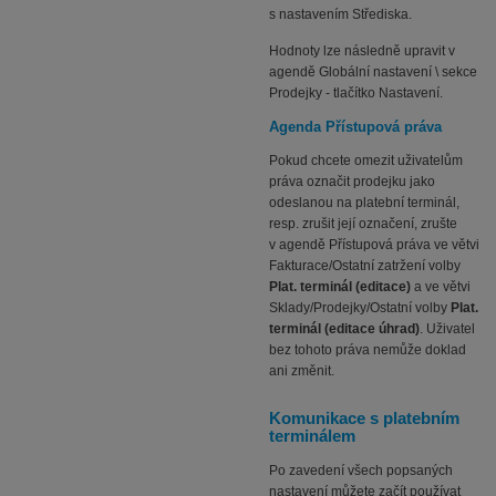
s nastavením Střediska.
Hodnoty lze následně upravit v
agendě Globální nastavení \ sekce
Prodejky - tlačítko Nastavení.
Agenda Přístupová práva
Pokud chcete omezit uživatelům
práva označit prodejku jako
odeslanou na platební terminál,
resp. zrušit její označení, zrušte
v agendě Přístupová práva ve větvi
Fakturace/Ostatní zatržení volby
Plat. terminál (editace)
a ve větvi
Sklady/Prodejky/Ostatní volby
Plat.
terminál (editace úhrad)
. Uživatel
bez tohoto práva nemůže doklad
ani změnit.
Komunikace s platebním
terminálem
Po zavedení všech popsaných
nastavení můžete začít používat