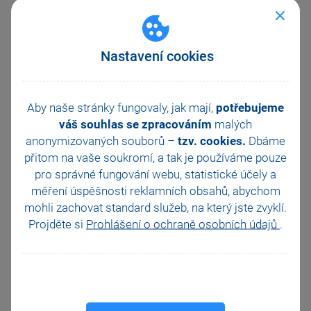
Záznam/Platební terminál
.
Zároveň je vygenerován variabilní
symbol, který doporučujeme
Nastavení cookies
neměnit kvůli automatickému
spárování plateb.
Pokud komunikace proběhne
Aby naše stránky fungovaly, jak mají,
potřebujeme
úspěšně, ale program POHODA
váš souhlas se zpracováním
malých
získá špatné informace, zobrazí se
dialogové okno pro ruční zadání
anonymizovaných souborů –
tzv. cookies.
Dbáme
transakce. V tomto případě vyplňte
přitom na vaše soukromí, a tak je
používáme pouze
datum transakce, číslo obchodníka
pro správné fungování webu, statistické účely a
z účtenky a poslední čtyři číslice
měření úspěšnosti reklamních obsahů, abychom
platební karty. Pokud platba na
terminálu neproběhla, ukončete
mohli zachovat standard služeb, na který jste zvyklí.
dialogové okno tlačítkem Storno.
Projděte si
Prohlášení o ochraně osobních údajů
.
V případě kdy není možné provést
automatické odeslání částky na
platební terminál, můžete také
transakci dokončit ručně. Stačí
pouze na dialogovém okně
Potvrzení platby platebním