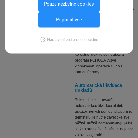
Pouze nezbytné cookies
terminálem zatrhnout volbu
Dokončit transakci ručně
. Opět se
zobrazí dialogové okno Ruční
Přijmout vše
zadání výsledku transakce na
platebním terminálu, kde uvedete
číslo obchodníka z účtenky a
poslední čtyři číslice platební karty.
Nastavení preferencí cookies
Pokud komunikace neproběhne
korektně, doklad se neuloží a
program POHODA vyzve
k opakování operace s jinou
formou úhrady.
Automatická likvidace
dokladů
Pokud chcete provádět
automatickou likvidaci plateb
uskutečněných pomocí platebního
terminálu, je nutné zavést ke své
běžné službě homebankingu ještě
službu pro načtení avíza. Oboje lze
založit v agendě