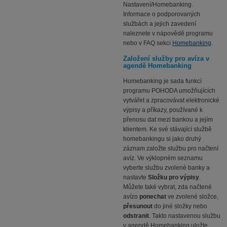
Nastavení/Homebanking.
Informace o podporovaných
službách a jejich zavedení
naleznete v nápovědě programu
nebo v FAQ sekci
Homebanking
.
Založení služby pro avíza v
agendě Homebanking
Homebanking je sada funkcí
programu POHODA umožňujících
vytvářet a zpracovávat elektronické
výpisy a příkazy, používané k
přenosu dat mezi bankou a jejím
klientem. Ke své stávající službě
homebankingu si jako druhý
záznam založte službu pro načtení
avíz. Ve výklopném seznamu
vyberte službu zvolené banky a
nastavte
Složku pro výpisy
.
Můžete také vybrat, zda načtené
avízo
ponechat
ve zvolené složce,
přesunout
do jiné složky nebo
odstranit
. Takto nastavenou službu
v agendě Homebanking uložte.