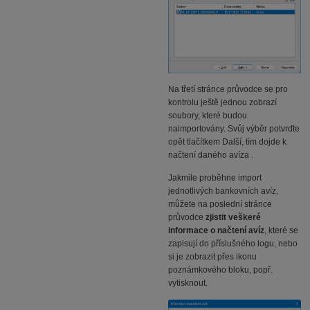
Na třetí stránce průvodce se pro
kontrolu ještě jednou zobrazí
soubory, které budou
naimportovány. Svůj výběr potvrďte
opět tlačítkem Další, tím dojde k
načtení daného avíza .
Jakmile proběhne import
jednotlivých bankovních avíz,
můžete na poslední stránce
průvodce
zjistit veškeré
informace o načtení avíz
, které se
zapisují do příslušného logu, nebo
si je zobrazit přes ikonu
poznámkového bloku, popř.
vytisknout.