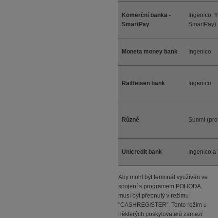
Komerční banka -
Ingenico, 
SmartPay
SmartPay)
Moneta money bank
Ingenico
Raiffeisen bank
Ingenico
Různé
Sunmi (pro
Unicredit bank
Ingenico a 
Aby mohl být terminál využíván ve
spojení s programem POHODA,
musí být přepnutý v režimu
"CASHREGISTER". Tento režim u
některých poskytovatelů zamezí