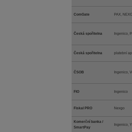
ComGate
PAX, NEX
Česká spořitelna
Ingenico, 
Česká spořitelna
platební a
ČSOB
Ingenico, V
FIO
Ingenico
Fiskal PRO
Nexgo
Komerční banka /
Ingenico,
SmartPay