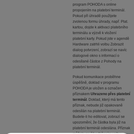
program POHODA s online
propojením na platební terminál.
Pokud při úhradě použijete
zvolenou formu úhrady, např. Plat.
kartou, dojde k aktivaci platebního
terminálu a výzvě k vložení
platební karty. Pokud jste v agendě
Hardware zatrhli volbu Zobrazit
dialog potvrzení, zobrazí se navíc
dialogové okno s informací o
odesílané částce z Pohody na
platební terminál.
Pokud komunikace proběhne
úspěšně, doklad v programu
POHODA je uložen a označen
příznakem
Uhrazeno přes platební
terminál
. Doklad, který má tento
příznak, nebude již opakovaně
odesílán na platební terminál.
Budete-li ho editovat, zobrazí se
upozornění, že částka byla již na
platební terminál odeslána. Příznak
můžete zrušit odtržením volby