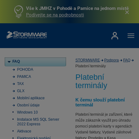
Vše k JMHZ v Pohodě a Pamice na jednom místě
Podívejte se na podrobnosti
STORMWARE
Podpora
FAQ
FAQ
Platební terminály
POHODA
Platební
PAMICA
terminály
TAX
GLX
Mobilní aplikace
K čemu slouží platební
terminál
Osobní údaje
Windows 10
Platební terminál je zařízení, které
Instalace MS SQL Server
může zákazník využít pro úhradu
2022 Express
pomocí platební karty v agendách
Aktivace
Vydané faktury, Vydané zálohové
faktury, Prodejky a Kasa.
Elektronická podání