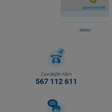
zobrazit odpověď
↑
Nahoru
↑
Zavolejte nám
567 112 611