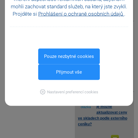
mohli zachovat standard služeb, na který jste zvyklí.
Projděte si
Prohlášení o ochraně osobních údajů
.
zobrazit odpověď
Je možné
automaticky
otázka
aktualizovat data
z programu POHODA do
internetového obchodu a
Pouze nezbytné cookies
naopak pomocí XML
komunikace?
Přijmout vše
zobrazit odpověď
Nastavení preferencí cookies
Jakým způsobem
je možné
otázka
aktualizovat ceny
ve skladech podle externího
ceníku?