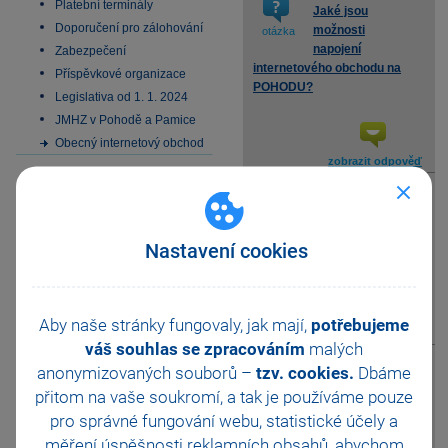
Platební terminály
Jaké jsou
Doporučení pro zálohování
možnosti
otázka
napojení
Zabezpečení
internetového obchodu na
Příspěvkové organizace
POHODU?
Legislativa od 1. 1. 2024
JMHZ v Pohodě a Pamice
Obecný internetový obchod
zobrazit odpověď
Jaké doklady a
záznamy lze
otázka
přenášet z/do
Nastavení cookies
internetového obchodu?
Aby naše stránky fungovaly, jak mají,
potřebujeme
zobrazit odpověď
váš souhlas se zpracováním
malých
anonymizovaných souborů –
tzv. cookies.
Dbáme
Jaké internetové
přitom na vaše soukromí, a tak je
používáme pouze
obchody program
otázka
POHODA
pro správné fungování webu, statistické účely a
podporuje?
měření úspěšnosti reklamních obsahů, abychom