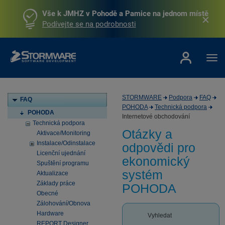
Vše k JMHZ v Pohodě a Pamice na jednom místě
Podívejte se na podrobnosti
STORMWARE
Podpora
FAQ
FAQ
POHODA
Technická podpora
POHODA
Internetové obchodování
Technická podpora
Otázky a
Aktivace/Monitoring
Instalace/Odinstalace
odpovědi pro
Licenční ujednání
ekonomický
Spuštění programu
systém
Aktualizace
Základy práce
POHODA
Obecné
Zálohování/Obnova
Hardware
Vyhledat
REPORT Designer