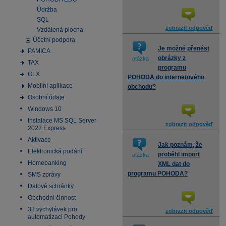
Údržba
SQL
zobrazit odpověď
Vzdálená plocha
Účetní podpora
Je možné přenést
PAMICA
obrázky z
otázka
TAX
programu
GLX
POHODA do internetového
Mobilní aplikace
obchodu?
Osobní údaje
Windows 10
Instalace MS SQL Server
zobrazit odpověď
2022 Express
Aktivace
Jak poznám, že
Elektronická podání
proběhl import
otázka
Homebanking
XML dat do
programu POHODA?
SMS zprávy
Datové schránky
Obchodní činnost
33 vychytávek pro
zobrazit odpověď
automatizaci Pohody