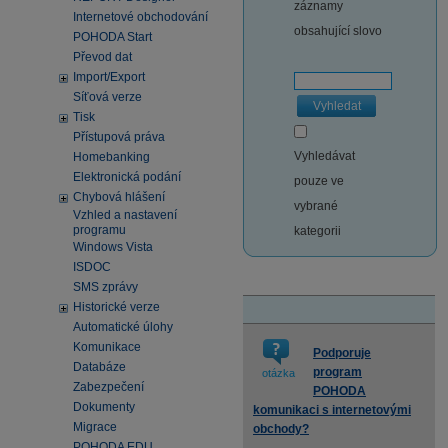
záznamy
Internetové obchodování
obsahující slovo
POHODA Start
Převod dat
Import/Export
Síťová verze
Vyhledat
Tisk
Přístupová práva
Vyhledávat
Homebanking
Elektronická podání
pouze ve
Chybová hlášení
vybrané
Vzhled a nastavení
programu
kategorii
Windows Vista
ISDOC
SMS zprávy
Historické verze
Automatické úlohy
Komunikace
Podporuje
Databáze
program
otázka
Zabezpečení
POHODA
Dokumenty
komunikaci s internetovými
Migrace
obchody?
POHODA EDU