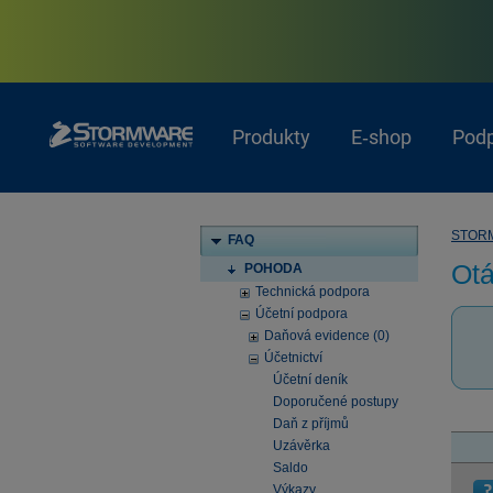
Produkty
E‑shop
Pod
STOR
FAQ
Otá
POHODA
Technická podpora
Účetní podpora
Daňová evidence (0)
Účetnictví
Účetní deník
Doporučené postupy
Daň z příjmů
Uzávěrka
Saldo
Výkazy