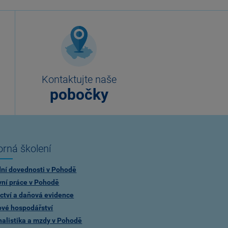
Kontaktujte naše
pobočky
rná školení
dní dovednosti v Pohodě
vní práce v Pohodě
ctví a daňová evidence
ové hospodářství
alistika a mzdy v Pohodě