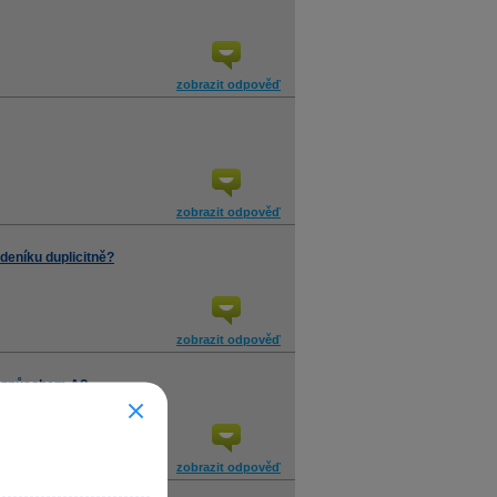
zobrazit odpověď
zobrazit odpověď
deníku duplicitně?
zobrazit odpověď
y způsobem A?
zobrazit odpověď