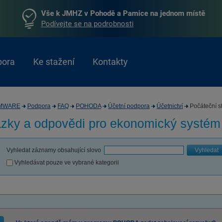
Vše k JMHZ v Pohodě a Pamice na jednom místě
Podívejte se na podrobnosti
pora
Ke stažení
Kontakty
MWARE
Podpora
FAQ
POHODA
Účetní podpora
Účetnictví
Počáteční s
zky a odpovědi pro
ekonomický systé
Vyhledat záznamy obsahující slovo
Vyhledat
Vyhledávat pouze ve vybrané kategorii