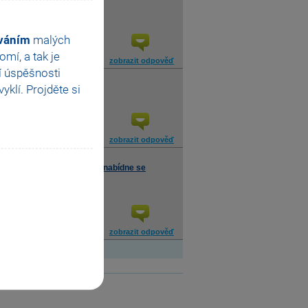
ováním
malých
mí, a tak je
zobrazit odpověď
í úspěšnosti
klí. Projděte si
?
zobrazit odpověď
apř. Vydané faktury ->, nenabídne se
roč?
zobrazit odpověď