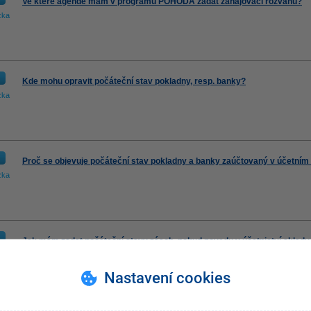
Ve které agendě mám v programu POHODA zadat zahajovací rozvahu?
zka
Kde mohu opravit počáteční stav pokladny, resp. banky?
zka
Proč se objevuje počáteční stav pokladny a banky zaúčtovaný v účetním 
zka
Jak mám zadat počáteční stavy zásob, pokud povedu v účetnictví sklad
zka
Nastavení cookies