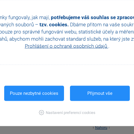
Jak mám v účetnictví správně zadat počáteční stavy účtů?
zka
nky fungovaly, jak mají,
potřebujeme váš souhlas se zprac
vaných souborů –
tzv. cookies.
Dbáme přitom na vaše soukro
ouze pro správné fungování webu, statistické účely a měřen
hů, abychom mohli zachovat standard služeb, na který jste zvy
Je možné do agendy Počáteční stavy salda přenést doklady automaticky
zka
Prohlášení o ochraně osobních údajů
.
V agendě Počáteční stavy salda zvolím nabídku Záznam/Přenos -> povel n
žádný doklad pro přenos, i když mám navedené doklady z minulých let. P
zka
Pouze nezbytné cookies
Přijmout vše
Nastavení preferencí cookies
↑
Nahoru
↑