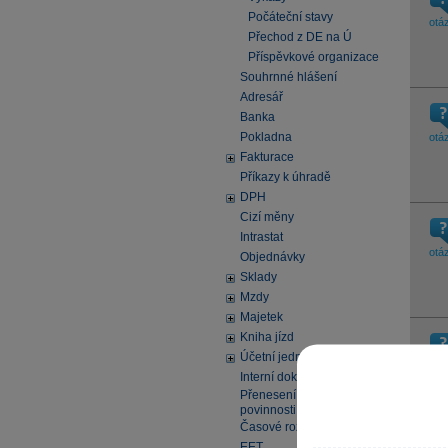
Počáteční stavy
otá
Přechod z DE na Ú
Příspěvkové organizace
Souhrnné hlášení
Adresář
Banka
Pokladna
otá
Fakturace
Příkazy k úhradě
DPH
Cizí měny
Intrastat
otá
Objednávky
Sklady
Mzdy
Majetek
Kniha jízd
Účetní jednotky
otá
Interní doklady
Přenesení daňové
povinnosti
Časové rozlišení
EET