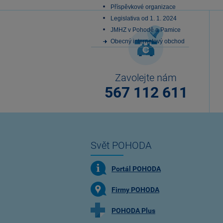
Příspěvkové organizace
Legislativa od 1. 1. 2024
JMHZ v Pohodě a Pamice
Obecný internetový obchod
Zavolejte nám
567 112 611
Svět POHODA
Portál POHODA
Firmy POHODA
POHODA Plus