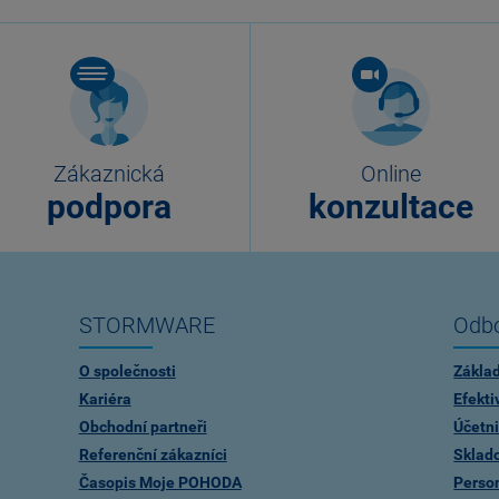
Zákaznická
Online
podpora
konzultace
STORMWARE
Odbo
O společnosti
Zákla
Kariéra
Efekti
Obchodní partneři
Účetni
Referenční zákazníci
Sklad
Časopis Moje POHODA
Person