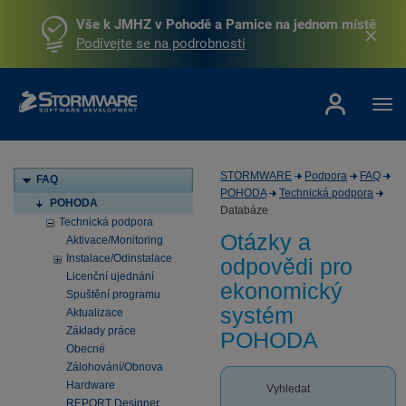
Vše k JMHZ v Pohodě a Pamice na jednom místě
Podívejte se na podrobnosti
STORMWARE
Podpora
FAQ
FAQ
POHODA
Technická podpora
POHODA
Databáze
Technická podpora
Otázky a
Aktivace/Monitoring
Instalace/Odinstalace
odpovědi pro
Licenční ujednání
ekonomický
Spuštění programu
systém
Aktualizace
Základy práce
POHODA
Obecné
Zálohování/Obnova
Hardware
Vyhledat
REPORT Designer