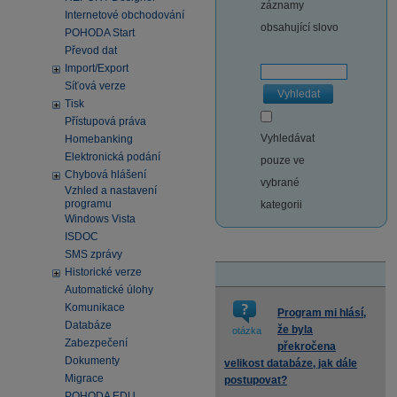
záznamy
Internetové obchodování
obsahující slovo
POHODA Start
Převod dat
Import/Export
Síťová verze
Vyhledat
Tisk
Přístupová práva
Vyhledávat
Homebanking
Elektronická podání
pouze ve
Chybová hlášení
vybrané
Vzhled a nastavení
programu
kategorii
Windows Vista
ISDOC
SMS zprávy
Historické verze
Automatické úlohy
Komunikace
Program mi hlásí,
Databáze
že byla
otázka
Zabezpečení
překročena
Dokumenty
velikost databáze, jak dále
Migrace
postupovat?
POHODA EDU