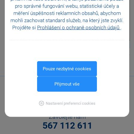
Platební terminály
Existuje prohlížeč
pro správné fungování webu, statistické účely a
Doporučení pro zálohování
účetnictví a jak
otázka
měření úspěšnosti reklamních obsahů, abychom
funguje?
Zabezpečení
mohli zachovat standard služeb, na který jste zvyklí.
Příspěvkové organizace
Projděte si
Prohlášení o ochraně osobních údajů
.
Legislativa od 1. 1. 2024
JMHZ v Pohodě a Pamice
zobrazit odpověď
Obecný internetový obchod
↑
Nahoru
↑
Pouze nezbytné cookies
Přijmout vše
Nastavení preferencí cookies
Zavolejte nám
567 112 611