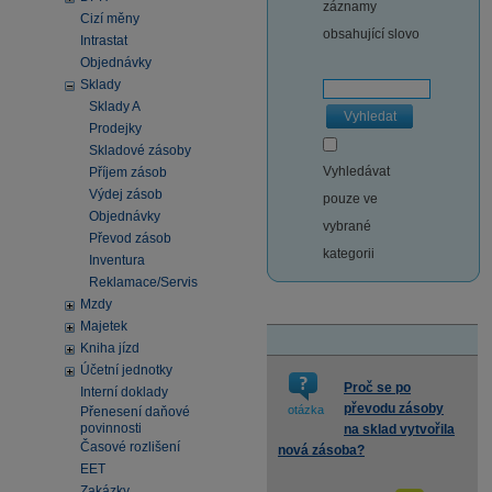
záznamy
Cizí měny
obsahující slovo
Intrastat
Objednávky
Sklady
Sklady A
Vyhledat
Prodejky
Skladové zásoby
Vyhledávat
Příjem zásob
Výdej zásob
pouze ve
Objednávky
vybrané
Převod zásob
kategorii
Inventura
Reklamace/Servis
Mzdy
Majetek
Kniha jízd
Účetní jednotky
Proč se po
Interní doklady
převodu zásoby
otázka
Přenesení daňové
povinnosti
na sklad vytvořila
Časové rozlišení
nová zásoba?
EET
Zakázky