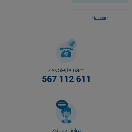
↑
Nahoru
↑
Zavolejte nám
567 112 611
Zákaznická