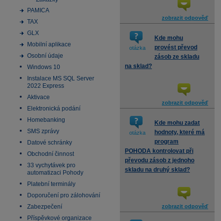
PAMICA
zobrazit odpověď
TAX
GLX
Kde mohu
Mobilní aplikace
provést převod
otázka
Osobní údaje
zásob ze skladu
na sklad?
Windows 10
Instalace MS SQL Server
2022 Express
Aktivace
zobrazit odpověď
Elektronická podání
Homebanking
Kde mohu zadat
SMS zprávy
hodnoty, které má
otázka
program
Datové schránky
POHODA kontrolovat při
Obchodní činnost
převodu zásob z jednoho
33 vychytávek pro
skladu na druhý sklad?
automatizaci Pohody
Platební terminály
Doporučení pro zálohování
Zabezpečení
zobrazit odpověď
Příspěvkové organizace