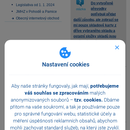
Do vytvořené
Legislativa od 1. 1. 2024
převodky
otázka
JMHZ v Pohodě a Pamice
potřebuji přidat
Obecný internetový obchod
další zásobu, ale zobrazí se
mi pouze skladové karty z
dříve vybraného skladu a
ostatní složky skladů jsou
prošedlé, proč?
Nastavení cookies
zobrazit odpověď
Po převodu
zásoby se mi
otázka
Aby naše stránky fungovaly, jak mají,
potřebujeme
vytvoří nová
váš souhlas se zpracováním
složka Nezařazeno v
malých
cílovém skladu. Proč?
anonymizovaných souborů –
tzv. cookies.
Dbáme
přitom na vaše soukromí, a tak je
používáme pouze
pro správné fungování webu, statistické účely a
zobrazit odpověď
měření úspěšnosti reklamních obsahů, abychom
mohli zachovat standard služeb, na který jste zvyklí.