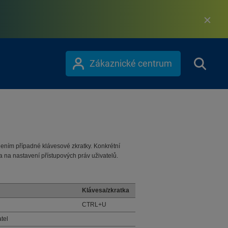
Zákaznické centrum
ením případné klávesové zkratky. Konkrétní
na nastavení přístupových práv uživatelů.
Klávesa/zkratka
CTRL+U
tel