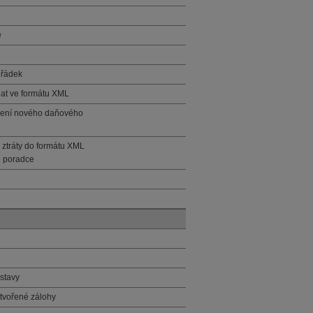
e
 řádek
dat ve formátu XML
tavení nového daňového
 ztráty do formátu XML
o poradce
stavy
tvořené zálohy