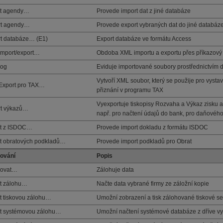
rt agendy…
Provede import dat z jiné databáze
rt agendy…
Provede export vybraných dat do jiné databáz
t databáze… (E1)
Export databáze ve formátu Access
mport/export…
Obdoba XML importu a exportu přes příkazový
log
Eviduje importované soubory prostřednictvím 
Vytvoří XML soubor, který se použije pro vys
Export pro TAX…
přiznání v programu TAX
Vyexportuje tiskopisy Rozvaha a Výkaz zisku a
rt výkazů…
např. pro načtení údajů do bank, pro daňovéh
rt z ISDOC…
Provede import dokladu z formátu ISDOC
t obratových podkladů…
Provede import podkladů pro Obrat
ování
Popis
hovat…
Zálohuje data
t zálohu…
Načte data vybrané firmy ze záložní kopie
t tiskovou zálohu…
Umožní zobrazení a tisk zálohované tiskové se
t systémovou zálohu…
Umožní načtení systémové databáze z dříve vy