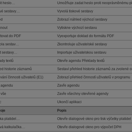
it heslo…
Umožňuje zadat heslo proti neoprávněnému př
vé sestavy…
Vyvolá tiskové sestavy
ed
Zobrazí náhled výchozí sestavy
knout
Vytiskne výchozí sestavu
tovat do PDF
Vyexportuje doklad do formátu PDF
ola sestav…
Zkontroluje uživatelské sestavy
t sestavy…
Importuje uživatelskou sestavu
ady textů
Otevře agendu Překlady textů
ed historie záznamů
Sestaví přehled historie záznamů za zvolené 
vání činnosti uživatelů (E1)
Zobrazí přehled činností uživatelů v programu
t agendu
Zavře agendu
t vše
Zavře všechny otevřené agendy
c
Ukončí aplikaci
oje
Popis
ka platidel…
Otevře dialogové okno pro tisk výčetky platidel
vá kalkulačka…
Otevře dialogové okno pro výpočet DPH