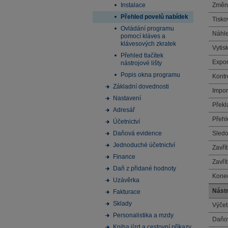
Instalace
Změn
Přehled povelů nabídek
Tisko
Ovládání programu
Náhl
pomocí kláves a
klávesových zkratek
Vytis
Přehled tlačítek
Expor
nástrojové lišty
Popis okna programu
Kontr
Základní dovednosti
Impor
Nastavení
Překl
Adresář
Přehl
Účetnictví
Daňová evidence
Sledo
Jednoduché účetnictví
Zavří
Finance
Zavří
Daň z přidané hodnoty
Kone
Uzávěrka
Nástr
Fakturace
Sklady
Výčet
Personalistika a mzdy
Daňo
Kniha jízd a cestovní příkazy