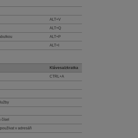
ALT+V
ALT+Q
tabulkou
ALT+P
ALT+I
Klávesa/zkratka
CTRL+A
služby
 čísel
oužívat v adresáři