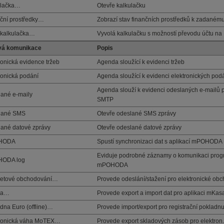
ulačka…
Otevře kalkulačku
ční prostředky…
Zobrazí stav finančních prostředků k zadaném
 kalkulačka…
Vyvolá kalkulačku s možností převodu účtu na
vá komunikace
Popis
ronická evidence tržeb
Agenda sloužící k evidenci tržeb
ronická podání
Agenda sloužící k evidenci elektronických pod
Agenda slouží k evidenci odeslaných e-mailů 
ané e-maily
SMTP
lané SMS
Otevře odeslané SMS zprávy
ané datové zprávy
Otevře odeslané datové zprávy
HODA
Spustí synchronizaci dat s aplikací mPOHODA
Eviduje podrobné záznamy o komunikaci pro
ODA log
mPOHODA
netové obchodování…
Provede odeslání/stažení pro elektronické ob
sa…
Provede export a import dat pro aplikaci mKas
dna Euro (offline)…
Provede import/export pro registrační pokladn
tronická váha MoTEX…
Provede export skladových zásob pro elektro