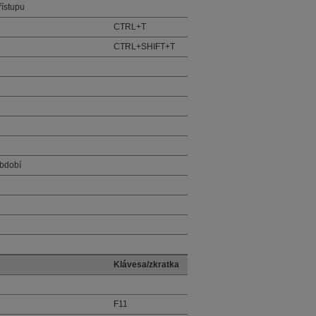
ístupu
CTRL+T
CTRL+SHIFT+T
období
Klávesa/zkratka
F11