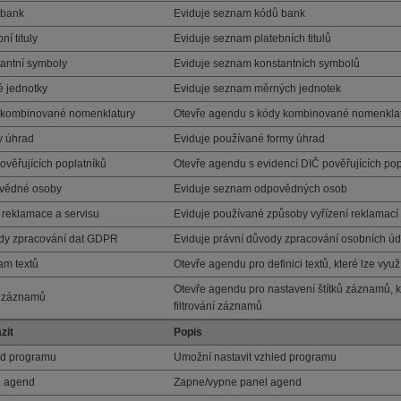
 bank
Eviduje seznam kódů bank
ní tituly
Eviduje seznam platebních titulů
antní symboly
Eviduje seznam konstantních symbolů
 jednotky
Eviduje seznam měrných jednotek
 kombinované nomenklatury
Otevře agendu s kódy kombinované nomenklatur
y úhrad
Eviduje používané formy úhrad
ověřujících poplatníků
Otevře agendu s evidencí DIČ pověřujících pop
vědné osoby
Eviduje seznam odpovědných osob
 reklamace a servisu
Eviduje používané způsoby vyřízení reklamací 
dy zpracování dat GDPR
Eviduje právní důvody zpracování osobních úd
m textů
Otevře agendu pro definici textů, které lze využ
Otevře agendu pro nastavení štítků záznamů, kte
y záznamů
filtrování záznamů
zit
Popis
ed programu
Umožní nastavit vzhled programu
l agend
Zapne/vypne panel agend