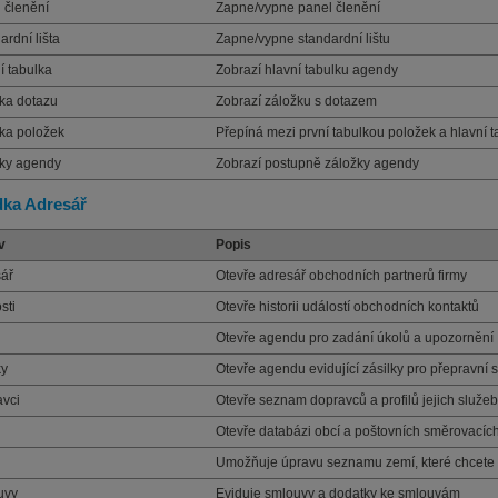
 členění
Zapne/vypne panel členění
ardní lišta
Zapne/vypne standardní lištu
í tabulka
Zobrazí hlavní tabulku agendy
ka dotazu
Zobrazí záložku s dotazem
ka položek
Přepíná mezi první tabulkou položek a hlavní 
ky agendy
Zobrazí postupně záložky agendy
dka Adresář
v
Popis
ář
Otevře adresář obchodních partnerů firmy
sti
Otevře historii událostí obchodních kontaktů
Otevře agendu pro zadání úkolů a upozornění
ky
Otevře agendu evidující zásilky pro přepravní 
vci
Otevře seznam dopravců a profilů jejich služeb
Otevře databázi obcí a poštovních směrovacích
Umožňuje úpravu seznamu zemí, které chcete p
uvy
Eviduje smlouvy a dodatky ke smlouvám