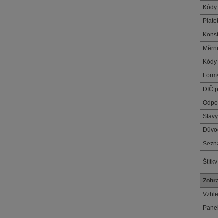
Kódy
Plateb
Konst
Měrné
Kódy
Form
DIČ p
Odpo
Stavy
Důvo
Sezna
Štítk
Zobra
Vzhl
Pane