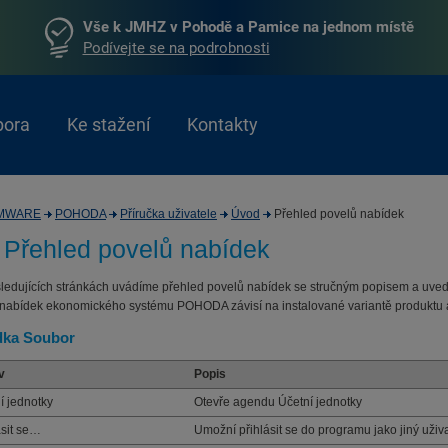
Vše k JMHZ v Pohodě a Pamice na jednom místě
Podívejte se na podrobnosti
pora
Ke stažení
Kontakty
MWARE
POHODA
Příručka uživatele
Úvod
Přehled povelů nabídek
 Přehled povelů nabídek
ledujících stránkách uvádíme přehled povelů nabídek se stručným popisem a uved
nabídek ekonomického systému POHODA závisí na instalované variantě produktu a 
dka Soubor
v
Popis
í jednotky
Otevře agendu Účetní jednotky
ásit se…
Umožní přihlásit se do programu jako jiný uživa