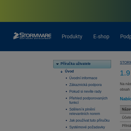
Produkty
E‑shop
Pod
STOR
Příručka uživatele
1.9
Úvod
Úvodní informace
Na nás
Zákaznická podpora
obsah 
Pokud si nevíte rady
Přehled podporovaných
Nabí
funkcí
Sdělení k plnění
Náze
relevantních norem
Účetn
Jak používat tuto příručku
Přihl
Systémové požadavky