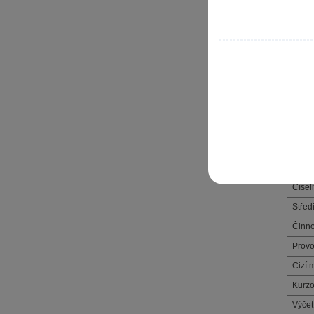
Hard
Home
Profi
Inter
Nasta
Param
Kateg
Skupi
Sezn
Čísel
Střed
Činno
Prov
Cizí 
Kurzo
Výčet