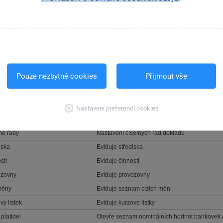
ware
Otevře nastavení komunikace přídavných zaříz
banking
Otevře nastavení bankovních služeb
ly EET
Slouží k nastavení profilů k elektronické eviden
netové obchody
Popis
vení internetových obchodů
Otevře nastavení internetových obchodů
Pouze nezbytné cookies
Přijmout vše
etry internetových obchodů
Otevře nastavení parametrů pro internetové o
orie internetových obchodů
Otevře agendu pro zadání kategorií interneto
ny zásob
Otevře agendu pro vytvoření skupiny zásob
Nastavení preferencí cookies
amy
Popis
né řady
Nastavení číselných řad dokladů
iska
Eviduje střediska
sti
Eviduje činnosti
ozovny
Eviduje provozovny
měny
Eviduje seznam cizích měn
vý lístek
Eviduje kurzové lístky
 platidel
Otevře seznam nominálních hodnot bankovek 