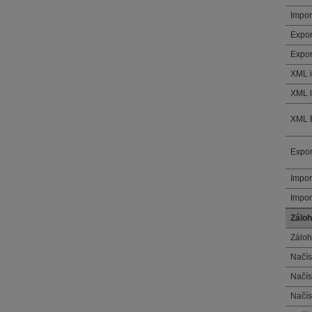
Impo
Expo
Expor
XML i
XML 
XML 
Expo
Impo
Impor
Záloh
Zálo
Načís
Načís
Načís