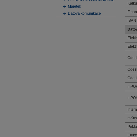
Kalk
Majetek
Finan
Datová komunikace
IBAN
Dato
Elekt
Elekt
Odesl
Odes
Odesl
mPO
mPOH
Inter
mKa
Pokla
Elek