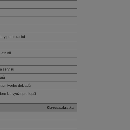
y pro Intrastat
latníků
a servisu
ajů
ít při tvorbě dokladů
ré lze využít pro lepší
Klávesa/zkratka