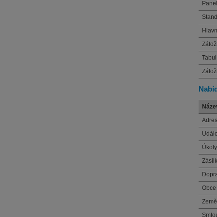
Panel
Stand
Hlavn
Zálož
Tabul
Zálož
Nabí
Náze
Adres
Událo
Úkoly
Zásil
Dopra
Obce
Země
Smlo