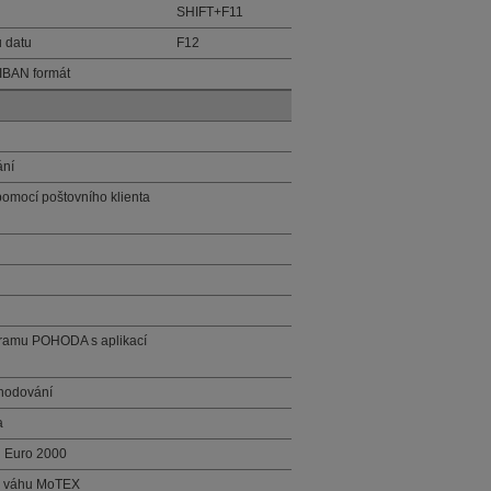
SHIFT+F11
u datu
F12
 IBAN formát
ání
pomocí poštovního klienta
gramu POHODA s aplikací
chodování
a
u Euro 2000
n. váhu MoTEX