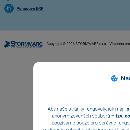
Pohodové ERP
Copyright ©
2026
STORMWARE s.r.o. | Všechna prá
Nas
Aby naše stránky fungovaly, jak mají,
p
anonymizovaných souborů –
tzv. c
používáme pouze pro správné fungová
reklamních obsahů, abychom mohli zachova