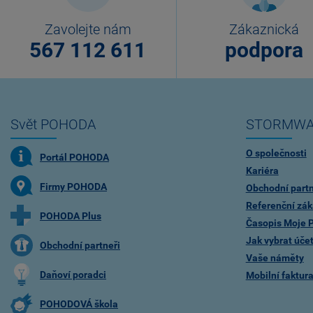
Zavolejte nám
Zákaznická
567 112 611
podpora
Svět POHODA
STORMWA
O společnosti
Portál POHODA
Kariéra
Firmy POHODA
Obchodní partn
Referenční zák
POHODA Plus
Časopis Moje
Jak vybrat úče
Obchodní partneři
Vaše náměty
Daňoví poradci
Mobilní faktu
POHODOVÁ škola