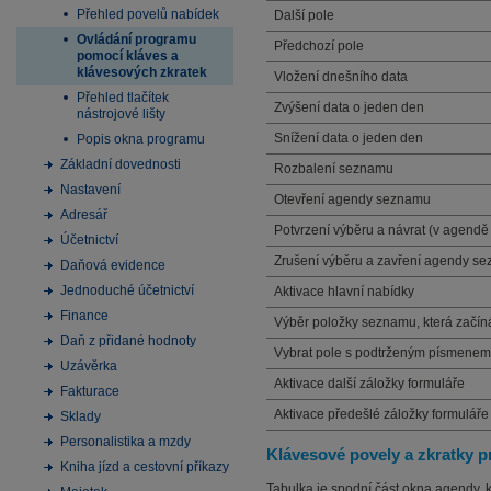
Přehled povelů nabídek
Další pole
Ovládání programu
Předchozí pole
pomocí kláves a
klávesových zkratek
Vložení dnešního data
Přehled tlačítek
Zvýšení data o jeden den
nástrojové lišty
Snížení data o jeden den
Popis okna programu
Základní dovednosti
Rozbalení seznamu
Nastavení
Otevření agendy seznamu
Adresář
Potvrzení výběru a návrat (v agend
Účetnictví
Zrušení výběru a zavření agendy s
Daňová evidence
Jednoduché účetnictví
Aktivace hlavní nabídky
Finance
Výběr položky seznamu, která zač
Daň z přidané hodnoty
Vybrat pole s podtrženým písmenem
Uzávěrka
Aktivace další záložky formuláře
Fakturace
Aktivace předešlé záložky formuláře
Sklady
Personalistika a mzdy
Klávesové povely a zkratky p
Kniha jízd a cestovní příkazy
Tabulka je spodní část okna agendy,