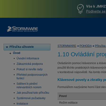
Vše k JMHZ 
Podívejte se
STORMWARE
POHODA
Příručka
Příručka uživatele
1.10 Ovládání pro
Úvod
Úvodní informace
Ovládáním pomocí klávesnice a kláv
Zákaznická podpora
použití těchto praktických klávesovýc
Pokud si nevíte rady
v kontextové nápovědě. Na tomto místě
Přehled podporovaných
funkcí
Klávesové povely a zkratky p
Sdělení k plnění
Formulářem nazýváme horní část okna
relevantních norem
Jak používat tuto příručku
Povel
Systémové požadavky
Režim editace
Instalace