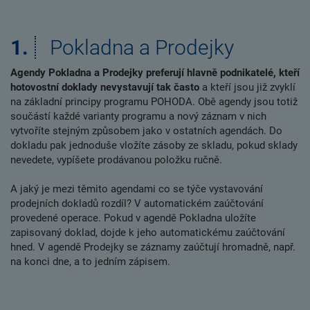
1.
Pokladna a Prodejky
Agendy Pokladna a Prodejky preferují hlavně podnikatelé, kteří
hotovostní doklady nevystavují tak často
a kteří jsou již zvyklí
na základní principy programu POHODA. Obě agendy jsou totiž
součástí každé varianty programu a nový záznam v nich
vytvoříte stejným způsobem jako v ostatních agendách. Do
dokladu pak jednoduše vložíte zásoby ze skladu, pokud sklady
nevedete, vypíšete prodávanou položku ručně.
A jaký je mezi těmito agendami co se týče vystavování
prodejních dokladů rozdíl? V automatickém zaúčtování
provedené operace. Pokud v agendě Pokladna uložíte
zapisovaný doklad, dojde k jeho automatickému zaúčtování
hned. V agendě Prodejky se záznamy zaúčtují hromadně, např.
na konci dne, a to jedním zápisem.