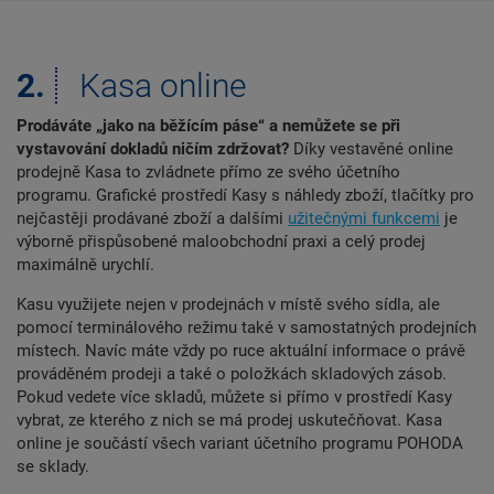
2.
Kasa online
Prodáváte „jako na běžícím páse“ a nemůžete se při
vystavování dokladů ničím zdržovat?
Díky vestavěné online
prodejně Kasa to zvládnete přímo ze svého účetního
programu. Grafické prostředí Kasy s náhledy zboží, tlačítky pro
nejčastěji prodávané zboží a dalšími
užitečnými funkcemi
je
výborně přispůsobené maloobchodní praxi a celý prodej
maximálně urychlí.
Kasu využijete nejen v prodejnách v místě svého sídla, ale
pomocí terminálového režimu také v samostatných prodejních
místech. Navíc máte vždy po ruce aktuální informace o právě
prováděném prodeji a také o položkách skladových zásob.
Pokud vedete více skladů, můžete si přímo v prostředí Kasy
vybrat, ze kterého z nich se má prodej uskutečňovat. Kasa
online je součástí všech variant účetního programu POHODA
se sklady.