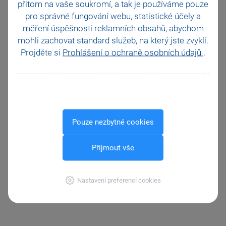
přitom na vaše soukromí, a tak je
používáme pouze
pro správné fungování webu, statistické účely a
měření úspěšnosti reklamních obsahů, abychom
mohli zachovat standard služeb, na který jste zvyklí.
Projděte si
Prohlášení o ochraně osobních údajů
.
Odložení rozpracované prodejky
pro obsloužení dalšího
zákazníka s možností se k ní kdykoliv vrátit
Pouze nezbytné cookies
Přijmout vše
Tréninkový režim
na otestování funkcí pro prodej tak zvaně
Nastavení preferencí cookies
„na zkoušku“, nepromítne se ve skladech ani účetnictví