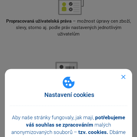
Propracovaná uživatelská práva
– možnost úpravy cen zboží,
slevy, storno aj. podle práv nastavených jednotlivým
uživatelům
Nastavení cookies
Bezpečné přihlašování uživatelů
pomocí PIN a čtečky
čárového kódu
Aby naše stránky fungovaly, jak mají,
potřebujeme
váš souhlas se zpracováním
malých
anonymizovaných souborů –
tzv. cookies.
Dbáme