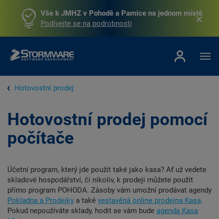
Vše k JMHZ v Pohodě a Pamice na jednom místě
Podívejte se na podrobnosti
Hotovostní prodej
Hotovostní prodej pomocí
počítače
Účetní program, který jde použít také jako kasa? Ať už vedete
skladové hospodářství, či nikoliv, k prodeji můžete použít
přímo program POHODA. Zásoby vám umožní prodávat agendy
Pokladna a Prodejky
a také
vestavěná online prodejna Kasa
.
Pokud nepoužíváte sklady, hodit se vám bude
agenda Kasa