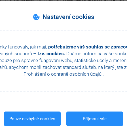
Spusťte editor registru Windows, např. pomocí klávesové zkratky
Win + R
(okno s
Potvrďte spuštění jako správce.
Ve stromu se proklikejte do klíče:
Nastavení cookies
Počítač\HKEY_LOCAL_MACHINE\SOFTWARE\WOW6432Node\Microsoft\Edge
8BDF-00C3A9A7E4C5}
Klikněte na klíč vlevo
pravým tlačítkem myši
a vyberte volbu
Exportovat
. Zvol
registru.
Znovu klikněte na klíč
pravým tlačítkem myši
a vyberte volbu
Odstranit
.
nky fungovaly, jak mají,
potřebujeme váš souhlas se zprac
vaných souborů –
tzv. cookies.
Dbáme přitom na vaše soukro
ouze pro správné fungování webu, statistické účely a měřen
hů, abychom mohli zachovat standard služeb, na který jste zvy
Prohlášení o ochraně osobních údajů
.
Pouze nezbytné cookies
Přijmout vše