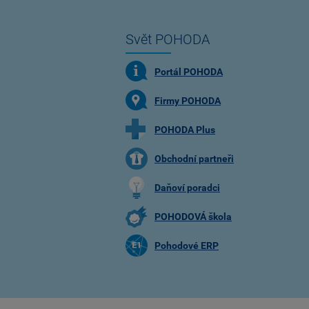
Svět POHODA
Portál POHODA
Firmy POHODA
POHODA Plus
Obchodní partneři
Daňoví poradci
POHODOVÁ škola
Pohodové ERP