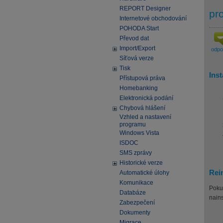
REPORT Designer
pr
Internetové obchodování
POHODA Start
Převod dat
Import/Export
odp
Síťová verze
Tisk
Ins
Přístupová práva
Homebanking
Elektronická podání
Chybová hlášení
Vzhled a nastavení
programu
Windows Vista
ISDOC
SMS zprávy
Historické verze
Rei
Automatické úlohy
Komunikace
Pokud
Databáze
nain
Zabezpečení
Dokumenty
Migrace