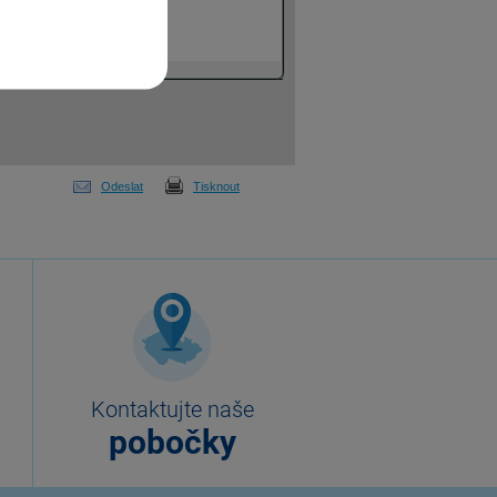
Odeslat
Tisknout
Kontaktujte naše
pobočky