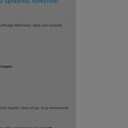
o správnou funkčnost
ft Edge WebView2, která není součástí
trapper
.
líč registru, který určuje, že je komponenta