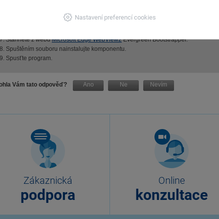
Nastavení preferencí cookies
Stáhněte z webu
Microsoft Edge WebView2
Evergreen Bootstrapper.
Spuštěním souboru nainstalujte komponentu.
Spusťte program.
hla Vám tato odpověď?
Ano
Ne
Nevím
Zákaznická
Online
podpora
konzultace