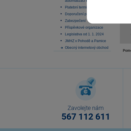
automatizaci Pohody
Platební terminály
Doporučení pro zálohování
Zabezpečení
Příspěvkové organizace
Legislativa od 1. 1. 2024
JMHZ v Pohodě a Pamice
Obecný internetový obchod
Pomo
Zavolejte nám
567 112 611