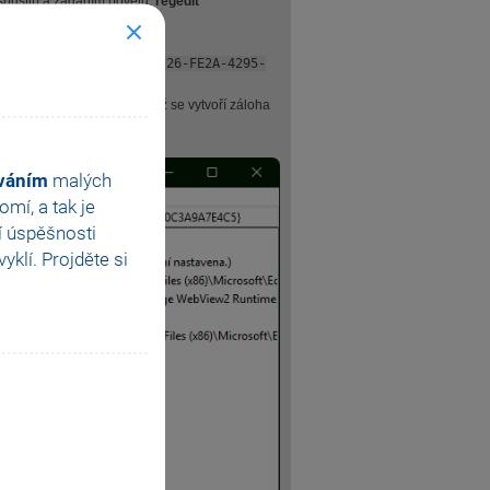
pustit) a zadáním povelu:
regedit
Update\Clients\{F3017226-FE2A-4295-
te cestu a soubor uložte, čímž se vytvoří záloha
ováním
malých
mí, a tak je
í úspěšnosti
klí. Projděte si