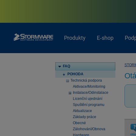
Produkty
E‑shop
Pod
STOR
FAQ
Otá
POHODA
Technická podpora
Aktivace/Monitoring
Instalace/Odinstalace
Licenční ujednání
Spuštění programu
Aktualizace
Základy práce
Obecné
Zálohování/Obnova
otá
Hardware