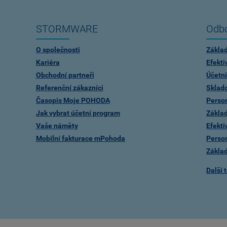
STORMWARE
Odbo
O společnosti
Zákla
Kariéra
Efekti
Obchodní partneři
Účetni
Referenční zákazníci
Sklad
Časopis Moje POHODA
Person
Jak vybrat účetní program
Zákla
Vaše náměty
Efekti
Mobilní fakturace mPohoda
Person
Zákla
Další 