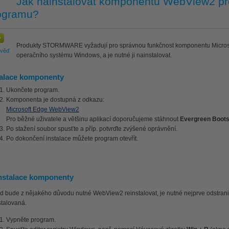
Jak nainstalovat komponentu WebView2 pr
ogramu?
Produkty STORMWARE vyžadují pro správnou funkčnost komponentu Microso
ověď
operačního systému Windows, a je nutné ji nainstalovat.
talace komponenty
Ukončete program.
Komponenta je dostupná z odkazu:
Microsoft Edge WebView2
Pro běžné uživatele a většinu aplikací doporučujeme stáhnout
Evergreen Boots
Po stažení soubor spusťte a příp. potvrďte zvýšené oprávnění.
Po dokončení instalace můžete program otevřít.
nstalace komponenty
 bude z nějakého důvodu nutné WebView2 reinstalovat, je nutné nejprve odstranit k
stalovaná.
Vypněte program.