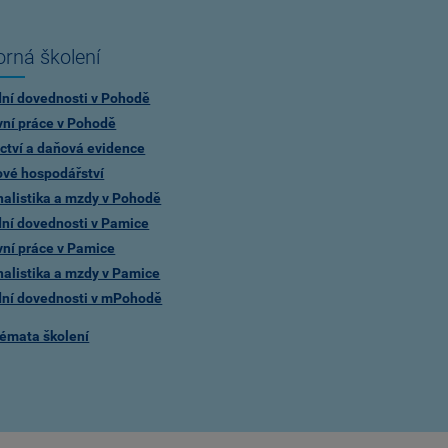
rná školení
dní dovednosti v Pohodě
vní práce v Pohodě
ctví a daňová evidence
ové hospodářství
alistika a mzdy v Pohodě
dní dovednosti v Pamice
vní práce v Pamice
alistika a mzdy v Pamice
dní dovednosti v mPohodě
témata školení