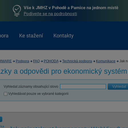
Vše k JMHZ v Pohodě a Pamice na jednom místě
Podívejte se na podrobnosti
pora
Ke stažení
Kontakty
MWARE
Podpora
FAQ
POHODA
Technická podpora
Komunikace
Jak na
zky a odpovědi pro
ekonomický systé
Vyhledat záznamy obsahující slovo
Vyhledat
Vyhledávat pouze ve vybrané kategorii
zka