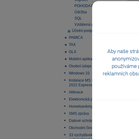
POHODA EDU
Údržba
SQL
Vzdálená plocha
Účetní podpora
PAMICA
TAX
Aby naše strá
GLX
anonymizo
Mobilní aplikace
používáme p
Osobní údaje
reklamních obsa
Windows 10
Instalace MS SQL Server
2022 Express
Aktivace
Elektronická podání
Homebanking
SMS zprávy
Datové schránky
Obchodní činnost
33 vychytávek pro