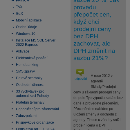
PAMICA
provedu
TAX
přepočet cen,
GLX
Mobilní aplikace
když chci
Osobní údaje
prodejní ceny
Windows 10
bez DPH
Instalace MS SQL Server
zachovat, ale
2022 Express
DPH změnit na
Aktivace
sazbu 21%?
Elektronická podání
Homebanking
SMS zprávy
V roce 2012 v
Datové schránky
odpověď
agendě
Obchodní činnost
Sklady/Prodejní
33 vychytávek pro
ceny u základní prodejní ceny
automatizaci Pohody
do pole Typ výpočtu zadáte bez
Platební terminály
daně a provedete přecenění.
Přecenění se nabídne po
Doporučení pro zálohování
uložení změny a odchodu z
Zabezpečení
agendy. Tím se u zásoby sníží
Příspěvkové organizace
prodejní cena o DPH.
Legislativa od 1. 1. 2024