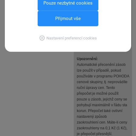
Pouze nezbytné cookies
726,- (prodejní s DPH).
Před jakoukoli změnou v
Přijmout vše
agendě Zásoby zálohujte Vaší
účetní jednotku přes agendu
Soubor/Zálohování/Zálohovat.
Přecenění je nevratná operace.
Nastavení preferencí cookies
Po změnách zkontrolujte
vzniklé ceny.
Upozornění:
Automatické přecenění zásob
lze použít v případě, pokud
používáte v programu POHODA
cenové skupiny, tj. neprovádíte
ruční úpravy cen. Tento
přepočet je možné použít
pouze u zásob, jejichž ceny se
pohybují maximálně v řádu sta
korun. Přepočet také ovlivní
nastavený způsob
zaokrouhlení cen. Máte-li ceny
zaokrouhleny na 0,1 Kč (1 Kč),
je přepočet přesnější.