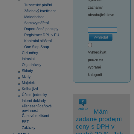
Vyhledat
Tuzemské plnění
záznamy
Zálohový koeficient
obsahující slovo
Maloobchod
Samovyměření
Doporučené postupy
Registrace DPH v EU
Vyhledat
Kontrolní hlášení
One Stop Shop
Vyhledávat
Cizí měny
Intrastat
pouze ve
Objednávky
vybrané
Sklady
kategorii
Mzdy
Majetek
Kniha jízd
Účetní jednotky
Interní doklady
Přenesení daňové
otázka
Mám
povinnosti
Časové rozlišení
zadané prodejní
EET
ceny s DPH v
Zakázky
sazbě 20 %. Jak