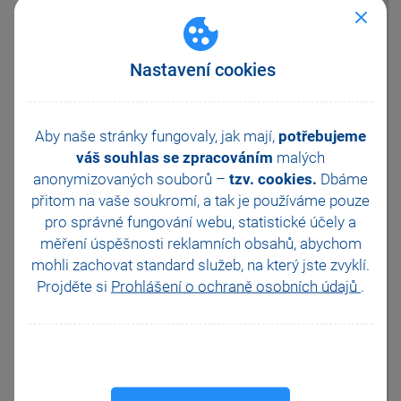
prodejní s DPH 720,-. Po
změně v agendě Prodejní ceny,
resp. Cenové skupiny cena ve
sloupci Prodejní DPH zůstane
Nastavení cookies
na 720,- s DPH, ve formuláři v
poli Prodejní 600,- bez DPH.
Poté se přepnete na přelom
roku. U dané zásoby zůstala
Aby naše stránky fungovaly, jak mají,
potřebujeme
cena Prodejní 720,- s DPH (ve
váš souhlas se zpracováním
malých
sloupci Prodejní DPH). Ve
anonymizovaných souborů –
tzv. cookies.
Dbáme
formuláři v poli DPH nákup a
přitom na vaše soukromí, a tak je
DPH prodej uvidíte novou
používáme pouze
sazbu 21 %.
pro správné fungování webu, statistické účely a
měření úspěšnosti reklamních obsahů, abychom
Následně provedete přecenění
prodejních cen. Zvolíte agendu
mohli zachovat standard služeb, na který jste zvyklí.
Záznam/Přecenění prodejních
Projděte si
Prohlášení o ochraně osobních údajů
.
cen…V dialogovém okně
zvolíte možnosti Základní
prodejní cenu neměnit,
přepočítat pouze slevy. Tímto
se prodejní cena nezmění a
zůstane 600,- bez DPH,
ve sloupci Prodejní DPH bude