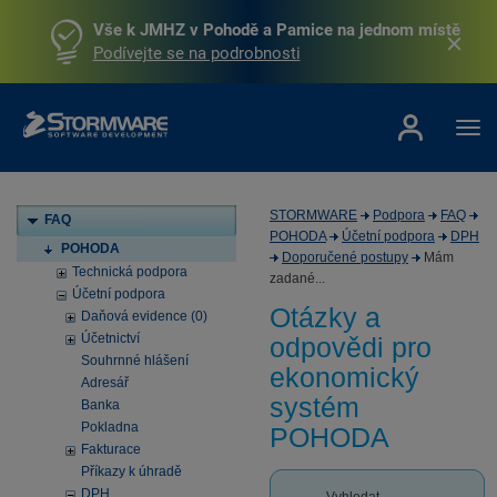
Vše k JMHZ v Pohodě a Pamice na jednom místě
Podívejte se na podrobnosti
STORMWARE
Podpora
FAQ
FAQ
POHODA
Účetní podpora
DPH
POHODA
Doporučené postupy
Mám
Technická podpora
zadané...
Účetní podpora
Otázky a
Daňová evidence (0)
Účetnictví
odpovědi pro
Souhrnné hlášení
ekonomický
Adresář
systém
Banka
Pokladna
POHODA
Fakturace
Příkazy k úhradě
DPH