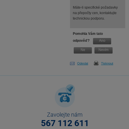
Máte-li specifické požadavky
na přepočty cen, kontaktujte
technickou podporu.
Pomohla Vám tato
odpověď?
Ano
Ne
Nevím
Odeslat
Tisknout
Zavolejte nám
567 112 611