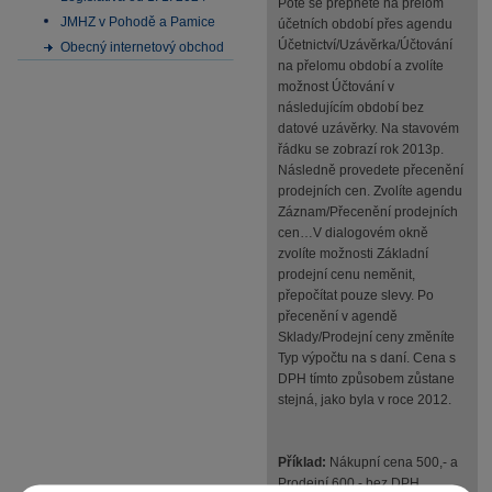
Poté se přepnete na přelom
JMHZ v Pohodě a Pamice
účetních období přes agendu
Účetnictví/Uzávěrka/Účtování
Obecný internetový obchod
na přelomu období a zvolíte
možnost Účtování v
následujícím období bez
datové uzávěrky. Na stavovém
řádku se zobrazí rok 2013p.
Následně provedete přecenění
prodejních cen. Zvolíte agendu
Záznam/Přecenění prodejních
cen…V dialogovém okně
zvolíte možnosti Základní
prodejní cenu neměnit,
přepočítat pouze slevy. Po
přecenění v agendě
Sklady/Prodejní ceny změníte
Typ výpočtu na s daní. Cena s
DPH tímto způsobem zůstane
stejná, jako byla v roce 2012.
Příklad:
Nákupní cena 500,- a
Prodejní 600,- bez DPH,