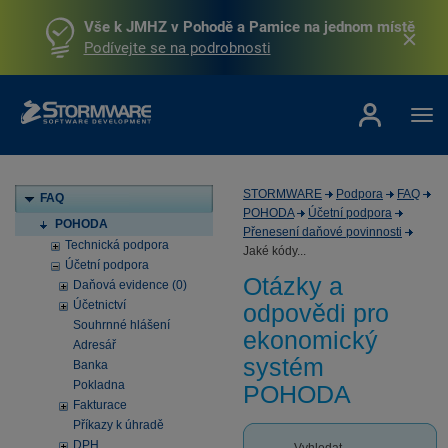
Vše k JMHZ v Pohodě a Pamice na jednom místě
Podívejte se na podrobnosti
STORMWARE
Podpora
FAQ
FAQ
POHODA
Účetní podpora
POHODA
Přenesení daňové povinnosti
Technická podpora
Jaké kódy...
Účetní podpora
Otázky a
Daňová evidence (0)
Účetnictví
odpovědi pro
Souhrnné hlášení
ekonomický
Adresář
systém
Banka
Pokladna
POHODA
Fakturace
Příkazy k úhradě
DPH