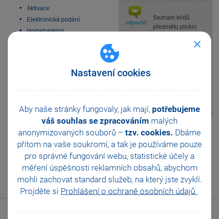
Aktivace
Seznam kódů
Elektronická podání
odpověď
předmětu plnění
Homebanking
najdete v nabídce
SMS zprávy
Účetnictví/Daň z přidané
Datové schránky
hodnoty/Předměty plnění.
Používejte pouze kódy platné
Obchodní činnost
Nastavení cookies
pro aktuální účetní období.
33 vychytávek pro
Správný kód nastavíte
automatizaci Pohody
u členění DPH do pole Kód
Platební terminály
předmětu plnění.
Doporučení pro zálohování
Aby naše stránky fungovaly, jak mají,
potřebujeme
Zabezpečení
váš souhlas se zpracováním
malých
Pomohla Vám tato
Příspěvkové organizace
anonymizovaných souborů –
tzv. cookies.
Dbáme
odpověď?
Ano
Legislativa od 1. 1. 2024
přitom na vaše soukromí, a tak je
používáme pouze
JMHZ v Pohodě a Pamice
pro správné fungování webu, statistické účely a
Ne
Nevím
Obecný internetový obchod
měření úspěšnosti reklamních obsahů, abychom
mohli zachovat standard služeb, na který jste zvyklí.
Odeslat
Tisknout
Projděte si
Prohlášení o ochraně osobních údajů
.