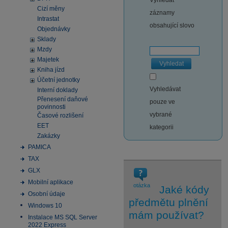
Vyhledat
Cizí měny
záznamy
Intrastat
obsahující slovo
Objednávky
Sklady
Mzdy
Majetek
Vyhledat
Kniha jízd
Účetní jednotky
Vyhledávat
Interní doklady
Přenesení daňové
pouze ve
povinnosti
vybrané
Časové rozlišení
EET
kategorii
Zakázky
PAMICA
TAX
GLX
Mobilní aplikace
otázka
Jaké kódy
Osobní údaje
předmětu plnění
Windows 10
mám používat?
Instalace MS SQL Server
2022 Express