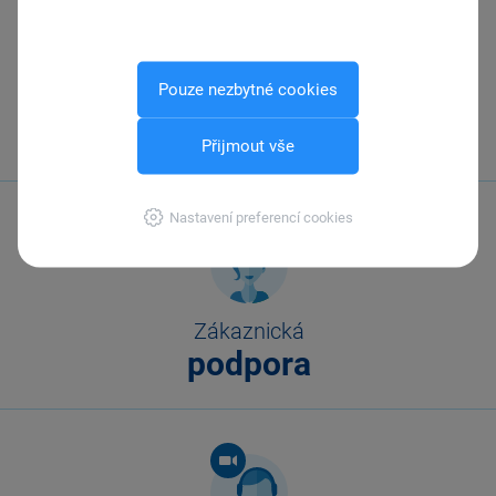
Pouze nezbytné cookies
Zavolejte nám
567 112 611
Přijmout vše
Nastavení preferencí cookies
Zákaznická
podpora