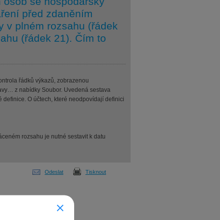
h osob se hospodářský
aření před zdaněním
y v plném rozsahu (řádek
sahu (řádek 21). Čím to
Kontrola řádků výkazů, zobrazenou
estavy… z nabídky Soubor. Uvedená sestava
definice. O účtech, které neodpovídají definici
ráceném rozsahu je nutné sestavit k datu
Odeslat
Tisknout