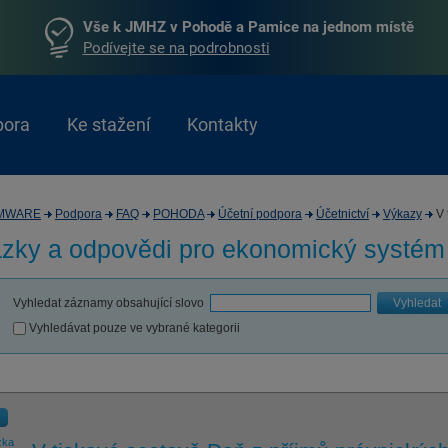
Vše k JMHZ v Pohodě a Pamice na jednom místě
Podívejte se na podrobnosti
pora
Ke stažení
Kontakty
MWARE
Podpora
FAQ
POHODA
Účetní podpora
Účetnictví
Výkazy
V 
zky a odpovědi pro
ekonomický systé
Vyhledat záznamy obsahující slovo
Vyhledat
Vyhledávat pouze ve vybrané kategorii
zka