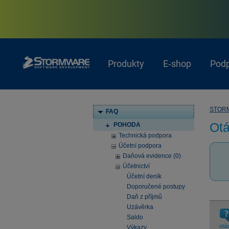
Produkty
E‑shop
Pod
STOR
FAQ
Otá
POHODA
Technická podpora
Účetní podpora
Daňová evidence (0)
Účetnictví
Účetní deník
Doporučené postupy
Daň z příjmů
Uzávěrka
Saldo
otá
Výkazy