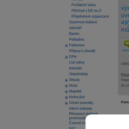
Počáteční stavy
vý
Přechod z DE na Ú
uv
Příspěvkové organizace
49
Souhrnné hlášení
Adresář
mů
Banka
Pokladna
Fakturace
odp
Příkazy k úhradě
DPH
Cizí měny
zobr
Intrastat
Objednávky
Pozo
Sklady
Tisko
Mzdy
31.1
Majetek
Kniha jízd
Pomo
Účetní jednotky
Interní doklady
Přenesení daňové
povinnosti
Časové rozlišení
EET