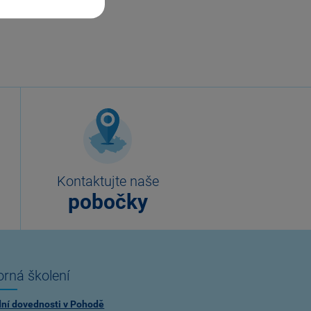
Kontaktujte naše
pobočky
rná školení
dní dovednosti v Pohodě