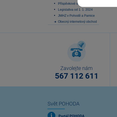
Příspěvkové organizace
Legislativa od 1. 1. 2024
JMHZ v Pohodě a Pamice
Obecný internetový obchod
Zavolejte nám
567 112 611
Svět POHODA
Portál POHODA