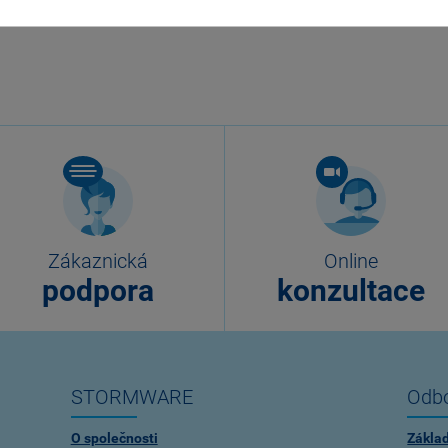
Zákaznická
Online
podpora
konzultace
STORMWARE
Odbo
O společnosti
Zákla