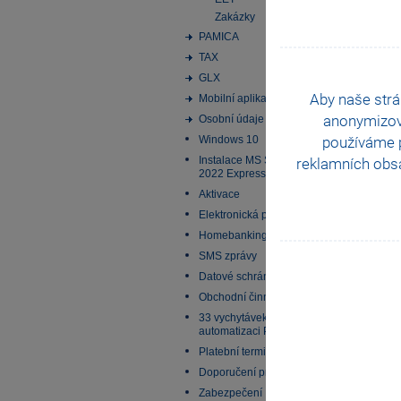
Zakázky
PAMICA
TAX
GLX
Aby naše strá
Mobilní aplikace
anonymizo
Osobní údaje
používáme p
Windows 10
Instalace MS SQL Server
reklamních obsa
2022 Express
Aktivace
Elektronická podání
Homebanking
SMS zprávy
Datové schránky
Obchodní činnost
33 vychytávek pro
automatizaci Pohody
Platební terminály
Doporučení pro zálohování
Zabezpečení