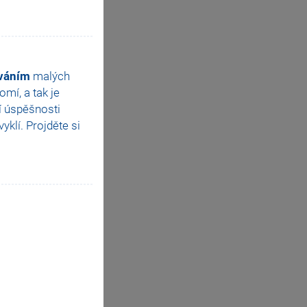
ováním
malých
mí, a tak je
í úspěšnosti
klí. Projděte si