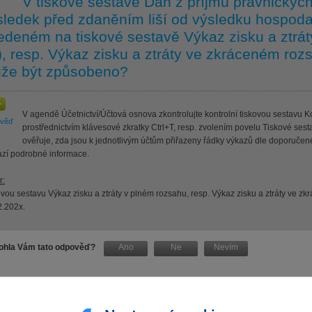
V tiskové sestavě Daň z příjmů právnickýc
sledek před zdaněním liší od výsledku hospod
edeném na tiskové sestavě Výkaz zisku a ztrát
), resp. Výkaz zisku a ztráty ve zkráceném roz
že být způsobeno?
V agendě Účetnictví/Účtová osnova zkontrolujte kontrolní tiskovou sestavu 
ověď
prostřednictvím klávesové zkratky Ctrl+T, resp. zvolením povelu Tiskové s
ověřuje, zda jsou k jednotlivým účtům přiřazeny řádky výkazů dle doporučené 
azí podrobné informace.
r:
vou sestavu Výkaz zisku a ztráty v plném rozsahu, resp. Výkaz zisku a ztráty ve zk
2.202x.
hla Vám tato odpověď?
Ano
Ne
Nevím