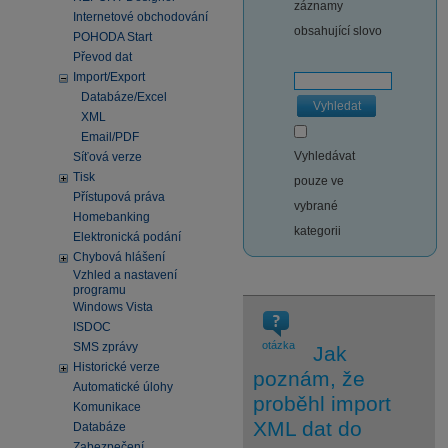
záznamy
Internetové obchodování
obsahující slovo
POHODA Start
Převod dat
Import/Export
Databáze/Excel
Vyhledat
XML
Email/PDF
Vyhledávat
Síťová verze
Tisk
pouze ve
Přístupová práva
vybrané
Homebanking
kategorii
Elektronická podání
Chybová hlášení
Vzhled a nastavení
programu
Windows Vista
ISDOC
otázka
SMS zprávy
Jak
Historické verze
poznám, že
Automatické úlohy
proběhl import
Komunikace
XML dat do
Databáze
Zabezpečení