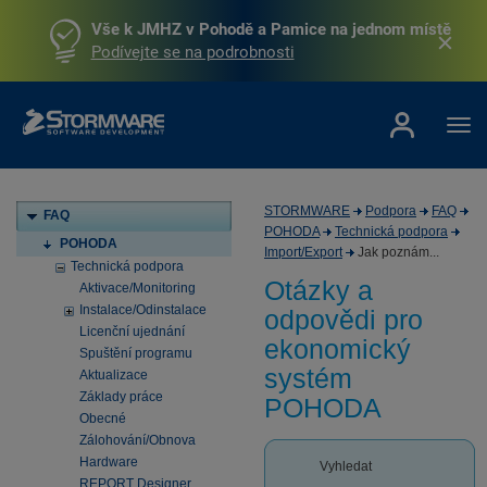
Vše k JMHZ v Pohodě a Pamice na jednom místě
Podívejte se na podrobnosti
STORMWARE
Podpora
FAQ
FAQ
POHODA
Technická podpora
POHODA
Import/Export
Jak poznám...
Technická podpora
Otázky a
Aktivace/Monitoring
Instalace/Odinstalace
odpovědi pro
Licenční ujednání
ekonomický
Spuštění programu
systém
Aktualizace
Základy práce
POHODA
Obecné
Zálohování/Obnova
Hardware
Vyhledat
REPORT Designer