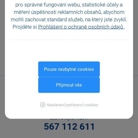
Obchodní činnost
pro správné fungování webu, statistické účely a
33 vychytávek pro
měření úspěšnosti reklamních obsahů, abychom
automatizaci Pohody
mohli zachovat standard služeb, na který jste zvyklí.
Platební terminály
Projděte si
Prohlášení o ochraně osobních údajů
.
Doporučení pro zálohování
Zabezpečení
Příspěvkové organizace
Legislativa od 1. 1. 2024
JMHZ v Pohodě a Pamice
Obecný internetový obchod
Pouze nezbytné cookies
Přijmout vše
Nastavení preferencí cookies
Zavolejte nám
567 112 611