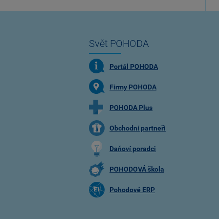
Svět POHODA
Portál POHODA
Firmy POHODA
POHODA Plus
Obchodní partneři
Daňoví poradci
POHODOVÁ škola
Pohodové ERP