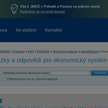
Vše k JMHZ v Pohodě a Pamice na jednom místě
Podívejte se na podrobnosti
pora
Ke stažení
Kontakty
MWARE
Podpora
FAQ
POHODA
Technická podpora
Import/Export
Emai
zky a odpovědi pro
ekonomický systé
Vyhledat záznamy obsahující slovo
Vyhledat
Vyhledávat pouze ve vybrané kategorii
zka