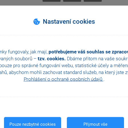
Nastavení cookies
nky fungovaly, jak mají,
potřebujeme váš souhlas se zprac
vaných souborů –
tzv. cookies.
Dbáme přitom na vaše soukro
ouze pro správné fungování webu, statistické účely a měřen
hů, abychom mohli zachovat standard služeb, na který jste zvy
Prohlášení o ochraně osobních údajů
.
Pouze nezbytné cookies
Přijmout vše