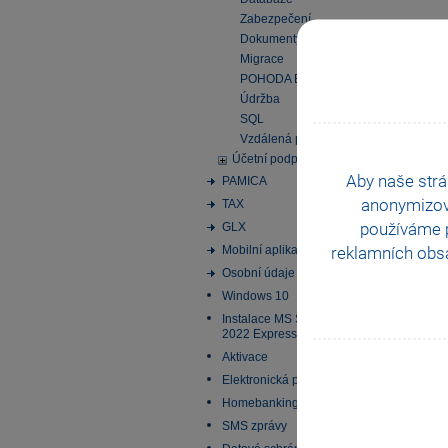
Zabezpečení
Dokumenty
Migrace
POHODA EDU
Údržba
SQL
Vzdálená plocha
Účetní podpora
Aby naše strá
PAMICA
anonymizo
TAX
používáme p
GLX
reklamních obsa
Mobilní aplikace
Osobní údaje
Windows 10
Instalace MS SQL Server
2022 Express
Aktivace
Elektronická podání
Homebanking
SMS zprávy