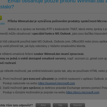
Email obsahuje pouze přílohu Winmail.dat a
 stalo?
Příloha Winmail.dat je vytvářena poštovními produkty společnosti Microso
ověď
Jedná se o zprávu ve formátu RTF s kódováním TNEF, která mimo zprávy s p
mentů může obsahovat i
speciální funkce MS Outlook
, jako jsou tlačítka hlasován
d Váš zákazník používá také MS Outlook, Outlook.com, Office365 nebo jinou aplika
hy uvidí přesně tak, jak byly odeslány z Vašeho emailového klienta.
k některá emailová řešení
soubor Winmail.dat neumí zpracovat.
inou se jedná o volně dostupné emailové servery
, např. seznam.cz, gmail.com aj
vé rozhraní
.
uje několik možností, jak změnit kódování zpráv tak, aby se používalo HTML nebo pr
První možností (
pro koncové uživatele
) je změnit nastavení v aplikaci Outlook,
Postup naleznete na webu
https://support.microsoft.com
Další možností (
pro správce
) je definice pravidel Exchange serveru pomocí Pow
Postup s různými možnostmi je popsán na webu
https://docs.microsoft.com
hla Vám tato odpověď?
Ano
Ne
Nevím