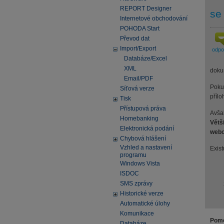
REPORT Designer
se
Internetové obchodování
POHODA Start
Převod dat
Import/Export
odp
Databáze/Excel
XML
doku
Email/PDF
Poku
Síťová verze
přílo
Tisk
Přístupová práva
Avša
Homebanking
Větš
Elektronická podání
webo
Chybová hlášení
Vzhled a nastavení
Exist
programu
Windows Vista
ISDOC
SMS zprávy
Historické verze
Automatické úlohy
Komunikace
Pomo
Databáze