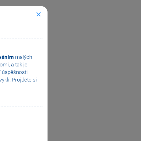
ováním
malých
mí, a tak je
í úspěšnosti
klí. Projděte si