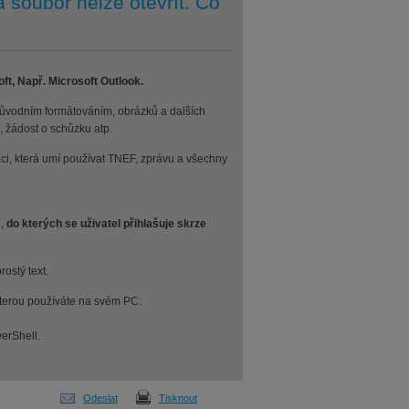
 soubor nelze otevřít. Co
ft, Např. Microsoft Outlook.
ůvodním formátováním, obrázků a dalších
í, žádost o schůzku atp.
ci, která umí používat TNEF, zprávu a všechny
.,
do kterých se uživatel přihlašuje skrze
ostý text.
 kterou používáte na svém PC:
erShell.
Odeslat
Tisknout