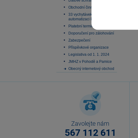
Datové schránky
Obchodní činnost
33 vychytávek pro
automatizaci Pohody
Platební terminály
Doporučení pro zálohování
Zabezpečení
Příspěvkové organizace
Legislativa od 1. 1. 2024
JMHZ v Pohodě a Pamice
Obecný internetový obchod
Zavolejte nám
567 112 611