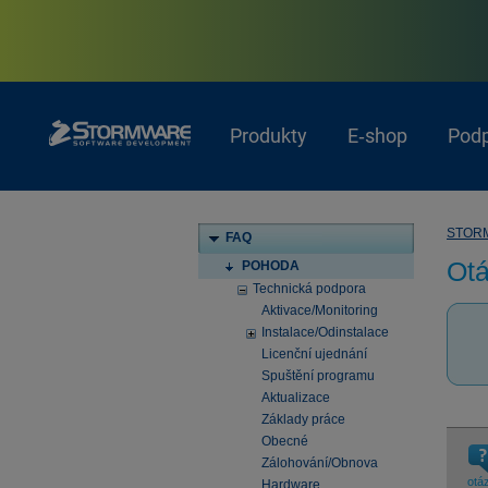
Produkty
E‑shop
Pod
STOR
FAQ
Otá
POHODA
Technická podpora
Aktivace/Monitoring
Instalace/Odinstalace
Licenční ujednání
Spuštění programu
Aktualizace
Základy práce
Obecné
Zálohování/Obnova
otá
Hardware