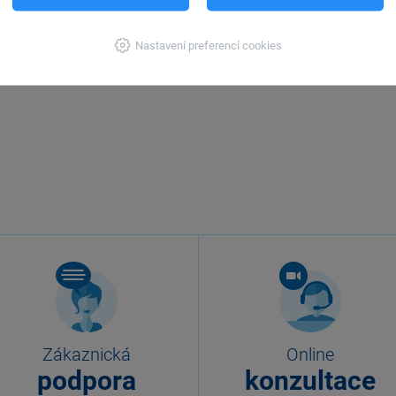
Nastavení preferencí cookies
Zákaznická
Online
podpora
konzultace