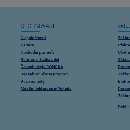
STORMWARE
Odbo
O společnosti
Zákla
Kariéra
Efekti
Obchodní partneři
Účetni
Referenční zákazníci
Sklad
Časopis Moje POHODA
Person
Jak vybrat účetní program
Zákla
Vaše náměty
Efekti
Mobilní fakturace mPohoda
Person
Zákla
Další 