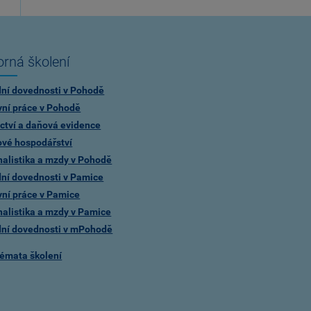
rná školení
dní dovednosti v Pohodě
vní práce v Pohodě
ctví a daňová evidence
ové hospodářství
alistika a mzdy v Pohodě
dní dovednosti v Pamice
vní práce v Pamice
alistika a mzdy v Pamice
dní dovednosti v mPohodě
témata školení