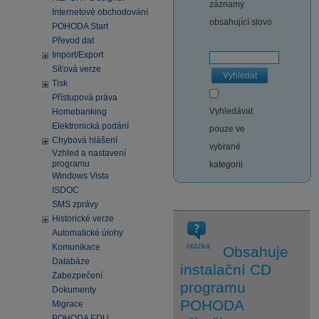
záznamy
Internetové obchodování
obsahující slovo
POHODA Start
Převod dat
Import/Export
Síťová verze
Vyhledat
Tisk
Přístupová práva
Vyhledávat
Homebanking
Elektronická podání
pouze ve
Chybová hlášení
vybrané
Vzhled a nastavení
programu
kategorii
Windows Vista
ISDOC
SMS zprávy
Historické verze
Automatické úlohy
otázka
Komunikace
Obsahuje
Databáze
instalační CD
Zabezpečení
programu
Dokumenty
POHODA
Migrace
POHODA EDU