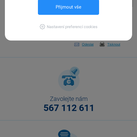
Přijmout vše
Pomohla Vám tato
odpověď?
Ano
Nastavení preferencí cookies
Ne
Nevím
Odeslat
Tisknout
Zavolejte nám
567 112 611