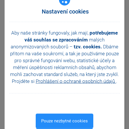
Platební terminály
Příručka REPORT Designer
-
Doporučení pro zálohování
jedná se o základní součást
Nastavení cookies
Zabezpečení
dokumentace k programu
REPORT Designer. Obsahuje
Příspěvkové organizace
množství informací pro
Legislativa od 1. 1. 2024
uživatele, kteří s programem
Aby naše stránky fungovaly, jak mají,
potřebujeme
JMHZ v Pohodě a Pamice
začínají, ale i pro uživatele,
váš souhlas se zpracováním
malých
Obecný internetový obchod
kteří tento program na
anonymizovaných souborů –
tzv. cookies.
Dbáme
modifikaci tiskových sestav
přitom na vaše soukromí, a tak je
používáme pouze
využívají pravidelně.
pro správné fungování webu, statistické účely a
Příručka Účtujeme v Pohodě
-
měření úspěšnosti reklamních obsahů, abychom
tato příručka je součástí
mohli zachovat standard služeb, na který jste zvyklí.
ekonomického systému
POHODA Profi, Premium a
Projděte si
Prohlášení o ochraně osobních údajů
.
Komplet. Tato příručka se
nesnaží plně pokrýt rozsáhlou
problematiku účetnictví, ale je
praktickým návodem pro
účtování v programu POHODA.
Pouze nezbytné cookies