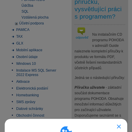
příručku,
Údržba
vysvětlující práci
SQL
s programem?
Vzdálená plocha
Účetní podpora
PAMICA
Na instalačním CD
TAX
odpověď
programu POHODA
GLX
v adresáři Guide
Mobilní aplikace
naleznete kompletní příručky k
Osobní údaje
produktu ve formátu PDF,
včetně řešení nestandardních
Windows 10
účetních případů.
Instalace MS SQL Server
2022 Express
Jedná se o následující příručky:
Aktivace
Příručka uživatele
- základní
Elektronická podání
součást dokumentace
Homebanking
programu POHODA. Obsahuje
SMS zprávy
množství informací důležitých
Datové schránky
pro začínající uživatele.
Obchodní činnost
Doporučujeme seznámit se s
touto příručkou, pokud s
33 vychytávek pro
automatizaci Pohody
programem POHODA začínáte.