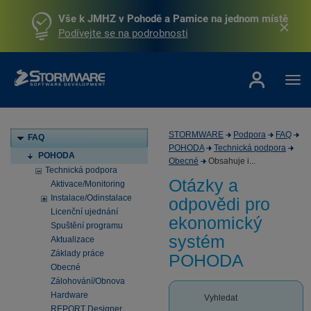
Vše k JMHZ v Pohodě a Pamice na jednom místě
Podívejte se na podrobnosti
STORMWARE
Podpora
FAQ
FAQ
POHODA
Technická podpora
POHODA
Obecné
Obsahuje i...
Technická podpora
Otázky a
Aktivace/Monitoring
Instalace/Odinstalace
odpovědi pro
Licenční ujednání
ekonomický
Spuštění programu
systém
Aktualizace
Základy práce
POHODA
Obecné
Zálohování/Obnova
Hardware
Vyhledat
REPORT Designer