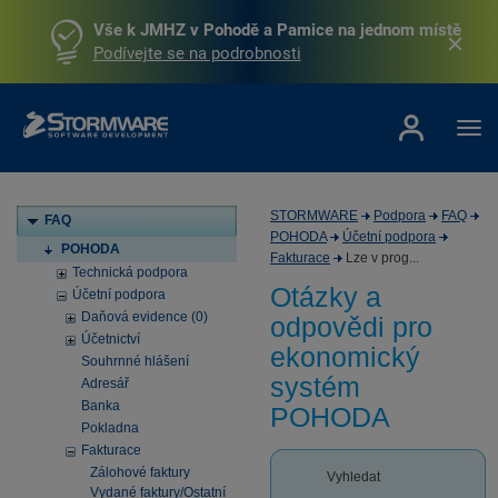
Vše k JMHZ v Pohodě a Pamice na jednom místě
Podívejte se na podrobnosti
STORMWARE
Podpora
FAQ
FAQ
POHODA
Účetní podpora
POHODA
Fakturace
Lze v prog...
Technická podpora
Otázky a
Účetní podpora
Daňová evidence (0)
odpovědi pro
Účetnictví
ekonomický
Souhrnné hlášení
systém
Adresář
Banka
POHODA
Pokladna
Fakturace
Zálohové faktury
Vyhledat
Vydané faktury/Ostatní