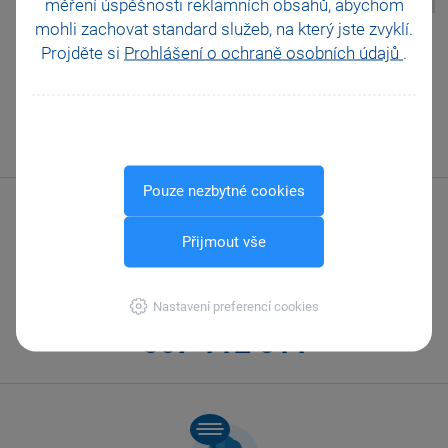
měření úspěšnosti reklamních obsahů, abychom
mohli zachovat standard služeb, na který jste zvyklí.
Pomohla Vám tato
Projděte si
Prohlášení o ochraně osobních údajů
.
odpověď?
Ano
Ne
Nevím
Odeslat
Tisknout
Pouze nezbytné cookies
Přijmout vše
Nastavení preferencí cookies
Zavolejte nám
567 112 611