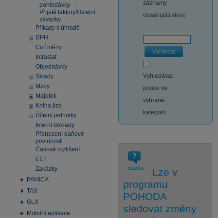
záznamy
pohledávky
Přijaté faktury/Ostatní
obsahující slovo
závazky
Příkazy k úhradě
DPH
Cizí měny
Vyhledat
Intrastat
Objednávky
Vyhledávat
Sklady
Mzdy
pouze ve
Majetek
vybrané
Kniha jízd
kategorii
Účetní jednotky
Interní doklady
Přenesení daňové
povinnosti
Časové rozlišení
EET
otázka
Zakázky
Lze v
PAMICA
programu
TAX
POHODA
GLX
sledovat změny
Mobilní aplikace