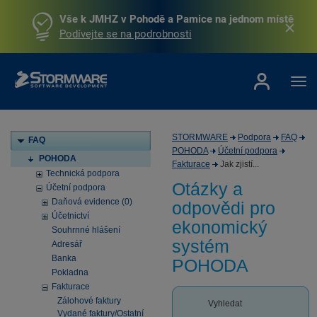
Vše k JMHZ v Pohodě a Pamice na jednom místě
Podívejte se na podrobnosti
STORMWARE
Podpora
FAQ
FAQ
POHODA
Účetní podpora
POHODA
Fakturace
Jak zjistí...
Technická podpora
Otázky a
Účetní podpora
Daňová evidence (0)
odpovědi pro
Účetnictví
ekonomický
Souhrnné hlášení
systém
Adresář
Banka
POHODA
Pokladna
Fakturace
Zálohové faktury
Vyhledat
Vydané faktury/Ostatní