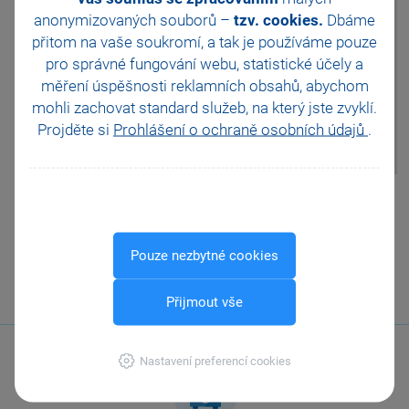
Následně kliknete na ikonu
anonymizovaných souborů –
tzv. cookies.
Dbáme
listu, který
přitom na vaše soukromí, a tak je
používáme pouze
je červeně ohraničen. V
zobrazené agendě Historie
pro správné fungování webu, statistické účely a
záznamu (Vydané faktury)
měření úspěšnosti reklamních obsahů, abychom
uvidíte smazaný doklad a přes
mohli zachovat standard služeb, na který jste zvyklí.
Soubor/Tiskové sestavy
naleznete tiskovou sestavu
Projděte si
Prohlášení o ochraně osobních údajů
.
Historie smazaných dokladů.
Pomohla Vám tato
odpověď?
Ano
Ne
Nevím
Pouze nezbytné cookies
Odeslat
Tisknout
Přijmout vše
Nastavení preferencí cookies