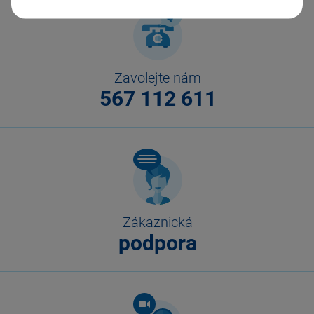
Zavolejte nám
567 112 611
Zákaznická
podpora