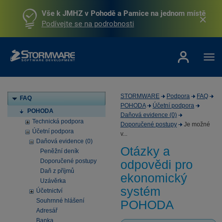
Vše k JMHZ v Pohodě a Pamice na jednom místě
Podívejte se na podrobnosti
STORMWARE
Podpora
FAQ
FAQ
POHODA
Účetní podpora
POHODA
Daňová evidence (0)
Technická podpora
Doporučené postupy
Je možné
Účetní podpora
v...
Daňová evidence (0)
Otázky a
Peněžní deník
Doporučené postupy
odpovědi pro
Daň z příjmů
ekonomický
Uzávěrka
systém
Účetnictví
Souhrnné hlášení
POHODA
Adresář
Banka