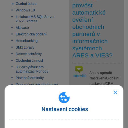
Osobní údaje
provést
Windows 10
automatické
Instalace MS SQL Server
ověření
2022 Express
obchodních
Aktivace
partnerů v
Elektronická podání
informačních
Homebanking
systémech
SMS zprávy
Datové schránky
ARES a VIES?
Obchodní činnost
33 vychytávek pro
automatizaci Pohody
Ano, v agendě
odpověď
Platební terminály
Nastavení/Globální
nastavení/CRM
Doporučení pro zálohování
najdete sekci Při uložení
Zabezpečení
dokladu provést ověření. V této
Příspěvkové organizace
sekci zvolte,
Legislativa od 1. 1. 2024
které kontroly chcete při uložení
Nastavení cookies
JMHZ v Pohodě a Pamice
dokladu provádět.
Pokud u některého uživatele
Obecný internetový obchod
není nutné kontroly při uložení
dokladu provádět, lze mu