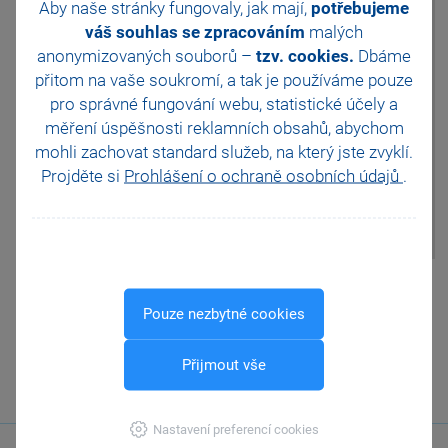
Aby naše stránky fungovaly, jak mají,
potřebujeme
individuálně nastavit, aby se
váš souhlas se zpracováním
malých
kontroly neprováděly vůbec,
anonymizovaných souborů –
tzv. cookies.
Dbáme
případně se prováděly na
dotaz. Nastavení pro
přitom na vaše soukromí, a tak je
používáme pouze
konkrétního uživatele upravíte v
pro správné fungování webu, statistické účely a
agendě Uživatelské
měření úspěšnosti reklamních obsahů, abychom
nastavení/CRM, kde naleznete
mohli zachovat standard služeb, na který jste zvyklí.
volby pro provádění
automatických kontrol při
Projděte si
Prohlášení o ochraně osobních údajů
.
prvotním uložení dokladu a při
následné editaci.
Pomohla Vám tato
odpověď?
Ano
Pouze nezbytné cookies
Ne
Nevím
Přijmout vše
Odeslat
Tisknout
Nastavení preferencí cookies