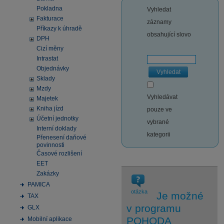
Pokladna
Vyhledat
Fakturace
záznamy
Příkazy k úhradě
obsahující slovo
DPH
Cizí měny
Intrastat
Objednávky
Vyhledat
Sklady
Mzdy
Vyhledávat
Majetek
Kniha jízd
pouze ve
Účetní jednotky
vybrané
Interní doklady
kategorii
Přenesení daňové
povinnosti
Časové rozlišení
EET
Zakázky
PAMICA
otázka
Je možné
TAX
v programu
GLX
POHODA
Mobilní aplikace