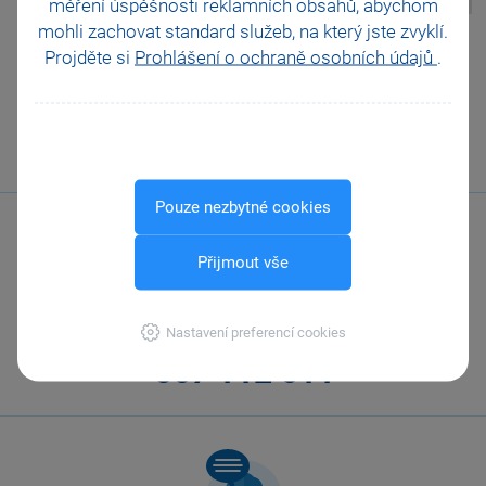
měření úspěšnosti reklamních obsahů, abychom
mohli zachovat standard služeb, na který jste zvyklí.
Pomohla Vám tato
Projděte si
Prohlášení o ochraně osobních údajů
.
odpověď?
Ano
Ne
Nevím
Odeslat
Tisknout
Pouze nezbytné cookies
Přijmout vše
Nastavení preferencí cookies
Zavolejte nám
567 112 611