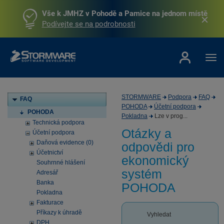
Vše k JMHZ v Pohodě a Pamice na jednom místě
Podívejte se na podrobnosti
STORMWARE
Podpora
FAQ
FAQ
POHODA
Účetní podpora
POHODA
Pokladna
Lze v prog...
Technická podpora
Otázky a
Účetní podpora
Daňová evidence (0)
odpovědi pro
Účetnictví
ekonomický
Souhrnné hlášení
systém
Adresář
Banka
POHODA
Pokladna
Fakturace
Příkazy k úhradě
Vyhledat
DPH