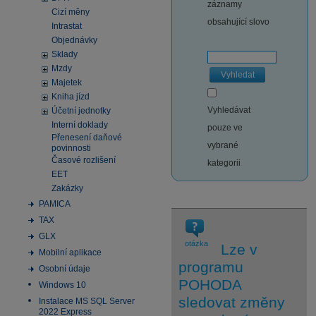
záznamy
Cizí měny
obsahující slovo
Intrastat
Objednávky
Sklady
Mzdy
Vyhledat
Majetek
Kniha jízd
Vyhledávat
Účetní jednotky
Interní doklady
pouze ve
Přenesení daňové
vybrané
povinnosti
Časové rozlišení
kategorii
EET
Zakázky
PAMICA
TAX
GLX
otázka
Lze v
Mobilní aplikace
programu
Osobní údaje
POHODA
Windows 10
sledovat změny
Instalace MS SQL Server
2022 Express