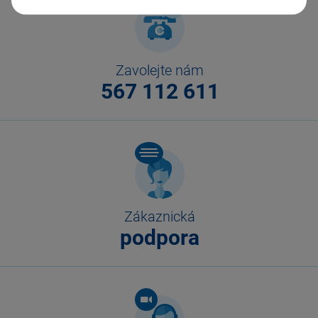
Zavolejte nám
567 112 611
Zákaznická
podpora