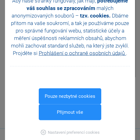
Aby naše stránky fungovaly, jak mají,
potřebujeme
nabídky zobrazené přes pravé
váš souhlas se zpracováním
malých
tlačítko myši zvolte povel Přidat
likvidaci výběrem ->. Poté se
anonymizovaných souborů –
tzv. cookies.
Dbáme
zobrazí seznam všech
přitom na vaše soukromí, a tak je
používáme pouze
neuhrazených závazků a
pro správné fungování webu, statistické účely a
pohledávek, v němž vyhledejte
příslušnou fakturu a zvolte
měření úspěšnosti reklamních obsahů, abychom
povel Zlikvidovat. Provedené
mohli zachovat standard služeb, na který jste zvyklí.
změny (dodatečné dopárování)
Projděte si
Prohlášení o ochraně osobních údajů
.
v rámci hradícího dokladu
uložte, např. kláv. zkratkou
Ctrl+Enter.
Pomohla Vám tato
odpověď?
Ano
Pouze nezbytné cookies
Ne
Nevím
Přijmout vše
Odeslat
Tisknout
Nastavení preferencí cookies