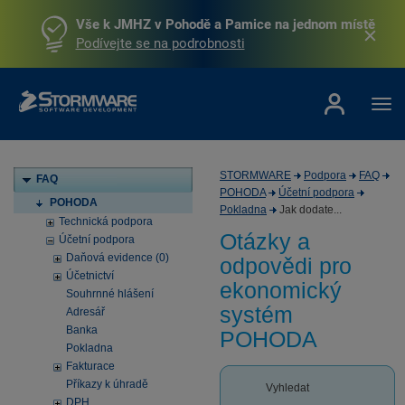
Vše k JMHZ v Pohodě a Pamice na jednom místě
Podívejte se na podrobnosti
STORMWARE
Podpora
FAQ
FAQ
POHODA
Účetní podpora
POHODA
Pokladna
Jak dodate...
Technická podpora
Otázky a
Účetní podpora
Daňová evidence (0)
odpovědi pro
Účetnictví
ekonomický
Souhrnné hlášení
systém
Adresář
Banka
POHODA
Pokladna
Fakturace
Příkazy k úhradě
Vyhledat
DPH