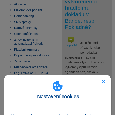
vytvořenému
Aktivace
hradícímu
Elektronická podání
dokladu v
Homebanking
Bance, resp.
SMS zprávy
Pokladně?
Datové schránky
Obchodní činnost
33 vychytávek pro
Jestliže není
automatizaci Pohody
odpověď
závazek nebo
Platební terminály
pohledávka
Doporučení pro zálohování
spárována s hradícím
Zabezpečení
dokladem a tyto doklady jsou
Příspěvkové organizace
vytvořeny v příslušných
agendách bez jakékoliv
Legislativa od 1. 1. 2024
návaznosti na sebe, lze
JMHZ v Pohodě a Pamice
příslušné doklady k sobě
Obecný internetový obchod
dodatečně dopárovat
prostřednictvím záložky
Nastavení cookies
Likvidace v agendě Banka,
resp. Pokladna. Na příslušném
hradícím dokladu otevřete
záložku Likvidace a z místní