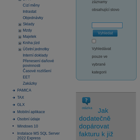
záznamy
Cizí měny
obsahující slovo
Intrastat
Objednávky
Sklady
Mzdy
Vyhledat
Majetek
Kniha jízd
Vyhledávat
Účetní jednotky
Interní doklady
pouze ve
Přenesení daňové
vybrané
povinnosti
Časové rozlišení
kategorii
EET
Zakázky
PAMICA
TAX
GLX
otázka
Jak
Mobilní aplikace
dodatečně
Osobní údaje
dopárovat
Windows 10
fakturu k již
Instalace MS SQL Server
2022 Express