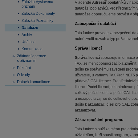
Záložka Vystavená
V agendě
Adresář poplatníků
v nabí
přiznání
databází poplatníků. Prostřednictvím
Záložka Dokumenty
databáze doporučujeme provést v přípa
Záložka Poznámky
Zabezpečení databází
Databáze
Tato funkce provede zabezpečení data
Archiv
nutné zvolit rozsah a typ požadovan
Události
Správa licencí
Komunikace
Základní operace
Správa licencí
zobrazuje informace o 
s přiznáním
TAX lze měnit pomocí tlačítka
Změnit
Přiznání
došlo ke správnému zavedení programu
Odvody
uživatele, u varianty TAX Profi NET5 p
přídavné CAL licence. Prostřednictvím
Datová komunikace
licenci. Počet licencí je kontrolován
celkový počet licencí a počet CAL li
a nezapočítávají se do celkového počt
došlo k aktualizaci čísel pro CAL, zob
aktualizovat.
Zákaz spuštění programu
Tato funkce slouží zejména pro admin
uživatelům, kteří spustí program, zobra