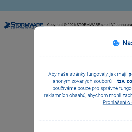
Copyright ©
2026
STORMWARE s.r.o. | Všechna prá
Nas
Aby naše stránky fungovaly, jak mají,
p
anonymizovaných souborů –
tzv. c
používáme pouze pro správné fungová
reklamních obsahů, abychom mohli zachova
Prohlášení o