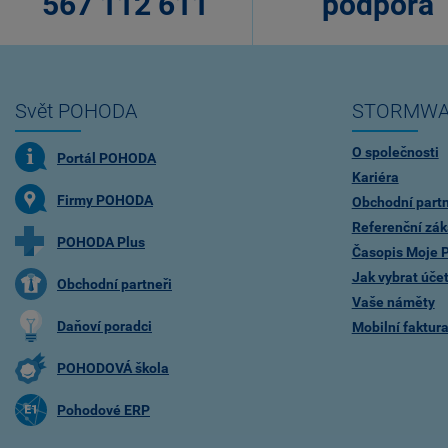
567 112 611
podpora
Svět POHODA
STORMWA
O společnosti
Portál POHODA
Kariéra
Firmy POHODA
Obchodní partn
Referenční zák
POHODA Plus
Časopis Moje
Jak vybrat úče
Obchodní partneři
Vaše náměty
Daňoví poradci
Mobilní faktu
POHODOVÁ škola
Pohodové ERP