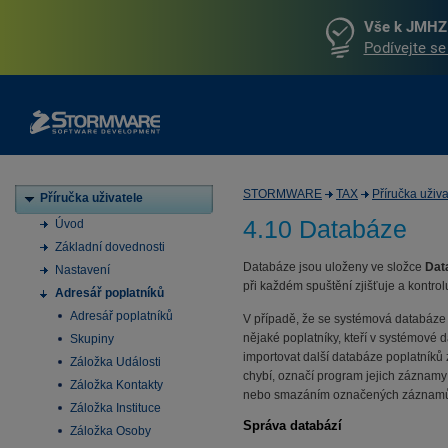
Vše k JMHZ 
Podívejte se
STORMWARE
TAX
Příručka uživa
Příručka uživatele
4.10 Databáze
Úvod
Základní dovednosti
Databáze jsou uloženy ve složce
Dat
Nastavení
při každém spuštění zjišťuje a kontro
Adresář poplatníků
Adresář poplatníků
V případě, že se systémová databáze p
nějaké poplatníky, kteří v systémové 
Skupiny
importovat další databáze poplatníků
Záložka Události
chybí, označí program jejich záznam
Záložka Kontakty
nebo smazáním označených záznam
Záložka Instituce
Správa databází
Záložka Osoby