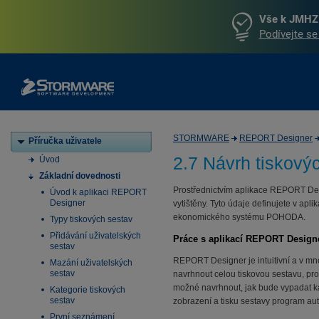
Vše k JMHZ 
Podívejte se
STORMWARE
REPORT Designer
Příručka uživatele
2.7 Návrh tiskový
Úvod
Základní dovednosti
Prostřednictvím aplikace REPORT Desi
Úvod k aplikaci REPORT
Designer
vytištěny. Tyto údaje definujete v a
ekonomického systému POHODA.
Typy tiskových sestav
Přidávání uživatelských
Práce s aplikací REPORT Design
sestav
REPORT Designer je intuitivní a v mn
Mazání uživatelských
sestav
navrhnout celou tiskovou sestavu, pro
možné navrhnout, jak bude vypadat ka
Kategorie tiskových
sestav
zobrazení a tisku sestavy program aut
První seznámení