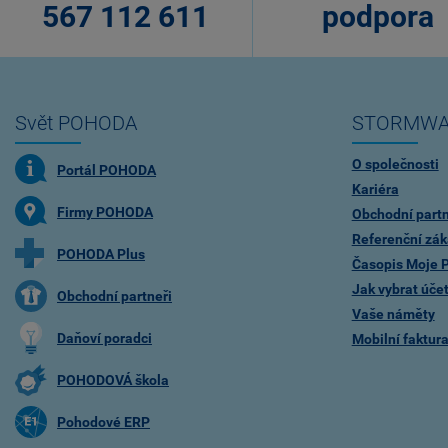
567 112 611
podpora
Svět POHODA
STORMWA
O společnosti
Portál POHODA
Kariéra
Firmy POHODA
Obchodní partn
Referenční zák
POHODA Plus
Časopis Moje
Jak vybrat úče
Obchodní partneři
Vaše náměty
Daňoví poradci
Mobilní faktu
POHODOVÁ škola
Pohodové ERP