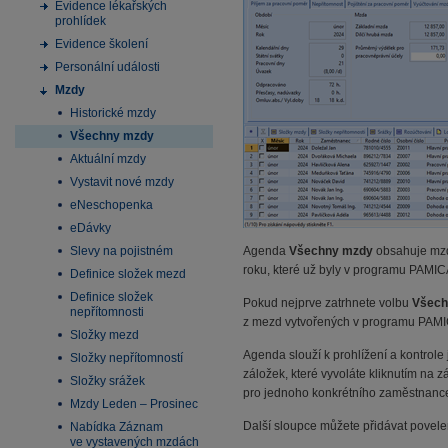
Evidence lékařských
prohlídek
Evidence školení
Personální události
Mzdy
Historické mzdy
Všechny mzdy
Aktuální mzdy
Vystavit nové mzdy
eNeschopenka
eDávky
Slevy na pojistném
Agenda
Všechny mzdy
obsahuje mzdy
roku, které už byly v programu PAMIC
Definice složek mezd
Definice složek
Pokud nejprve zatrhnete volbu
Všech
nepřítomnosti
z mezd vytvořených v programu PAMI
Složky mezd
Agenda slouží k prohlížení a kontro
Složky nepřítomností
záložek, které vyvoláte kliknutím na
Složky srážek
pro jednoho konkrétního zaměstnanc
Mzdy Leden – Prosinec
Další sloupce můžete přidávat pove
Nabídka Záznam
ve vystavených mzdách