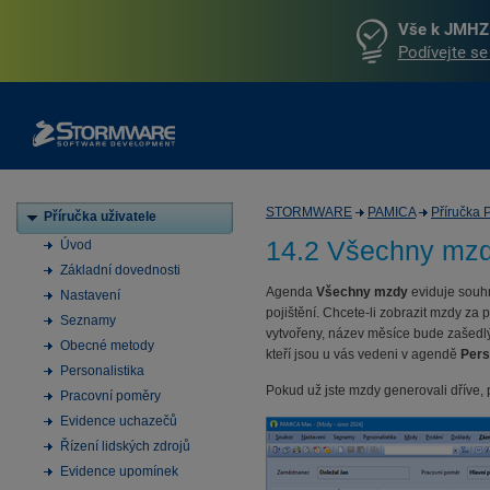
Vše k JMHZ 
Podívejte se
STORMWARE
PAMICA
Příručka
Příručka uživatele
14.2 Všechny mz
Úvod
Základní dovednosti
Agenda
Všechny mzdy
eviduje souhr
Nastavení
pojištění. Chcete-li zobrazit mzdy za 
Seznamy
vytvořeny, název měsíce bude zašed
Obecné metody
kteří jsou u vás vedeni v agendě
Pers
Personalistika
Pokud už jste mzdy generovali dříve
Pracovní poměry
Evidence uchazečů
Řízení lidských zdrojů
Evidence upomínek