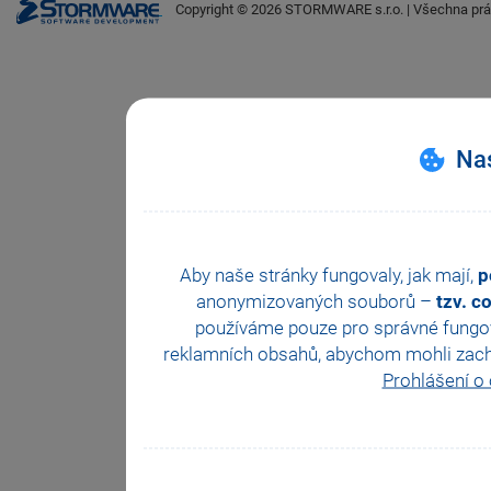
Copyright ©
2026
STORMWARE s.r.o. | Všechna prá
Nas
Aby naše stránky fungovaly, jak mají,
p
anonymizovaných souborů –
tzv. c
používáme pouze pro správné fungová
reklamních obsahů, abychom mohli zachova
Prohlášení o