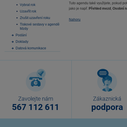
Tuto agendu také využijete, pokud po
Vybrat rok
jako je např.
Přehled mezd
,
Osobní n
Uzavřít rok
Zrušit uzavření roku
Nahoru
Tiskové sestavy v agendě
Mzdy
Podání
Doklady
Datová komunikace
Zavolejte nám
Zákaznická
567 112 611
podpora