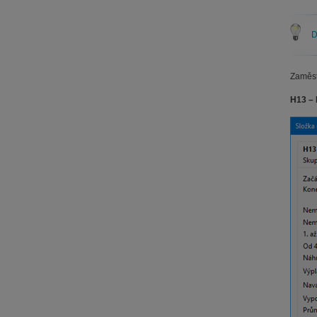
D
Zaměst
H13 – 