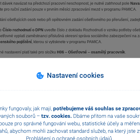
t dávek navázat na předchozí pracovní neschopnost, je nutné zatrhnout pole
Nava
ete pro ruční zadání pouze v prvním měsíci zpracování mezd v programu PAMICA.
řídání ošetřujících osob nebo při opětovném zadání ošetřovného po přerušení, zade
le
Číslo rozhodnutí o DPN
uveďte číslo z dokladu Rozhodnutí o vzniku potřeby ošet
šetřovné vyplatí zaměstnanci příslušná okresní správa sociálního zabezpečení na 
nského pojištění
, kterou si vytisknete v programu PAMICA.
é nastavení platí také pro složku
H06 – Ošetřovné – osamělý pracovník
.
Peněžitá pomoc v mateřství
le
Začátek
zadejte datum začátku peněžité pomoci v mateřství. Datum můžete zapsa
Nastavení cookies
obrazíte kliknutím na znak šipky. V poli
Podpůrčí doba
zvolte délku podpůrčí doby (
tá konec peněžité pomoci v mateřství. Pokud zaměstnankyně v den začátku peněžit
 snižte hodnotu v poli
Nepřítomnost první den
o odpovídající počet odpracovaných
dchozí pracovní neschopnost, je nutné zatrhnout pole
Navazuje
na
předchozí
. Poř
 pouze v prvním měsíci zpracování mezd v programu PAMICA.
nky fungovaly, jak mají,
potřebujeme váš souhlas se zprac
 Rodičovská dovolená
vaných souborů –
tzv. cookies.
Dbáme přitom na vaše soukro
ouze pro správné fungování webu, statistické účely a měřen
idenci nepřítomnosti zaměstnance zadejte do polí
Začátek
a
Konec
období trvání 
hů, abychom mohli zachovat standard služeb, na který jste zvy
Náhrada za ztrátu na výdělku
Prohlášení o ochraně osobních údajů
.