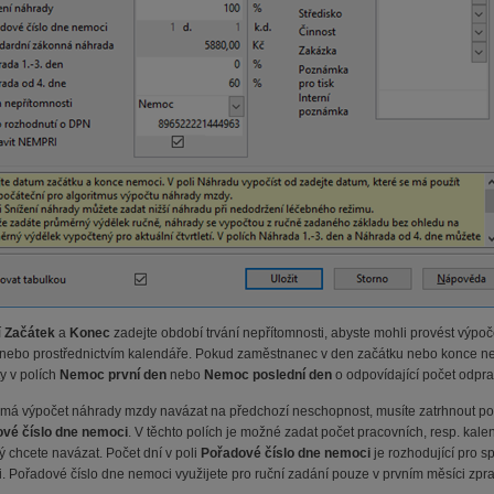
í
Začátek
a
Konec
zadejte období trvání nepřítomnosti, abyste mohli provést výp
 nebo prostřednictvím kalendáře. Pokud zaměstnanec v den začátku nebo konce nep
y v polích
Nemoc první den
nebo
Nemoc poslední den
o odpovídající počet odpr
má výpočet náhrady mzdy navázat na předchozí neschopnost, musíte zatrhnout p
vé číslo dne nemoci
. V těchto polích je možné zadat počet pracovních, resp. kal
ý chcete navázat. Počet dní v poli
Pořadové číslo dne nemoci
je rozhodující pro s
. Pořadové číslo dne nemoci využijete pro ruční zadání pouze v prvním měsíci z