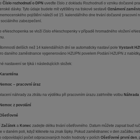
le
Číslo rozhodnutí o DPN
uveďte číslo z dokladu Rozhodnutí o vzniku dočasné pra
nské dávky. Tyto údaje budete mít vytištěny na tiskové sestavě
Oznámení zaměstn
nemocenského pojištění náleží od 15. kalendářního dne trvání dočasné pracovní ne
 sociálního zabezpečení.
le
eNeschopenka se vloží číslo eNeschopenky v případě hromadného vložení eN
mu.
ítomností delších než 14 kalendářních dní se automaticky nastaví pole
Vystavit
HZ
ro daného zaměstnance vygenerováno HZUPN povelem Podání HZUPN z nabídk
é nastavení se týká i následujících složek:
 Karanténa
 Nemoc –
pracovní
úraz
placení náhrady za ztrátu na výdělku při pracovním úrazu zatrhněte volbu
Náhrada 
Nemoc z povolání
 Ošetřovné
í
Začátek
a
Konec
zadejte délku trvání ošetřovného. Datum můžete zapsat buď ručn
te v daném poli, když kliknete na znak šipky. Pokud zaměstnanec v den začátku ne
 o odpovídající počet odpracovaných hodin hodnoty v polích
Ošetřovné první den
,