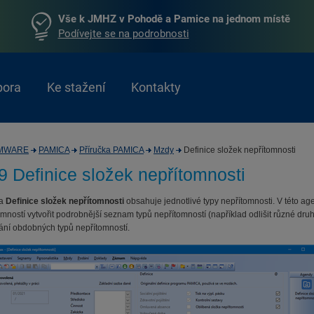
Vše k JMHZ v Pohodě a Pamice na jednom místě
Podívejte se na podrobnosti
pora
Ke stažení
Kontakty
MWARE
PAMICA
Příručka PAMICA
Mzdy
Definice složek nepřítomnosti
9 Definice složek nepřítomnosti
da
Definice složek nepřítomnosti
obsahuje jednotlivé typy nepřítomnosti. V této ag
mností vytvořit podrobnější seznam typů nepřítomností (například odlišit různé dru
ání obdobných typů nepřítomností.