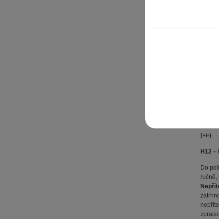
P
P
Pro vý
Dávka
uveďte
neshod
bez oh
H11 –
Pokud 
(+/-)
.
H12 –
Do pol
ručně,
Nepřít
zatrhn
nepřít
zpraco