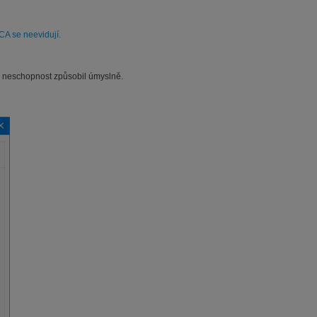
A se neevidují.
 neschopnost způsobil úmyslně.