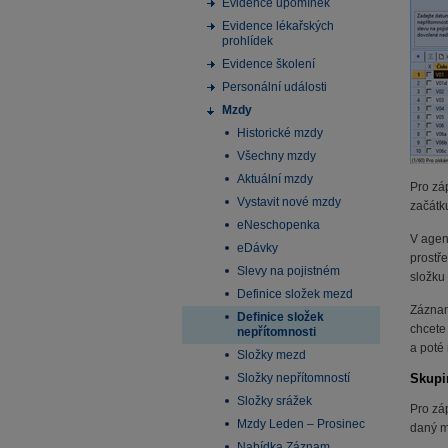
Evidence upomínek
Evidence lékařských
prohlídek
Evidence školení
Personální události
Mzdy
Historické mzdy
Všechny mzdy
Aktuální mzdy
Pro zá
Vystavit nové mzdy
začátk
eNeschopenka
V agen
eDávky
prostř
Slevy na pojistném
složku
Definice složek mezd
Záznam
Definice složek
chcete
nepřítomnosti
a poté
Složky mezd
Složky nepřítomností
Skupi
Složky srážek
Pro zá
Mzdy Leden – Prosinec
daný m
Nabídka Záznam