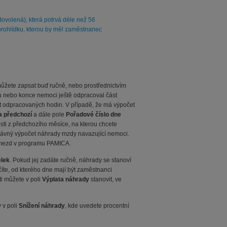
ovolená), která potrvá déle než 56
rohlídku, kterou by měl zaměstnanec
ůžete zapsat buď ručně, nebo prostřednictvím
u nebo konce nemoci ještě odpracoval část
 odpracovaných hodin. V případě, že má výpočet
a předchozí
a dále pole
Pořadové číslo dne
osti z předchozího měsíce, na kterou chcete
právný výpočet náhrady mzdy navazující nemoci.
í mezd v programu PAMICA.
lek
. Pokud jej zadáte ručně, náhrady se stanoví
íte, od kterého dne mají být zaměstnanci
i můžete v poli
Výplata náhrady
stanovit, ve
 v poli
Snížení náhrady
, kde uvedete procentní