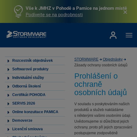
Vše k JMHZ v Pohodě a Pamice na jednom místě
Podívejte se na podrobnosti
STORMWARE
Objednávky
Rozcestník objednávek
Zásady ochrany osobních údajů
Softwarové produkty
Prohlášení o
Individuální služby
ochraně
Odborná školení
osobních údajů
Certifikát POHODA
SERVIS 2026
V souladu s poskytováním našich
produktů a služeb nakládáme
Online konzultace PAMICA
s některými vašimi osobními údaji.
Demoverze
Uvědomujeme si důležitost jejich
ochrany, proto při jejich zpracování
Licenční smlouva
postupujeme zodpovědně