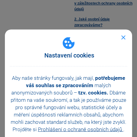
v záležitostech ochrany osobních
údajů
2. Jaké osobní údaje
zpracováváme?
3. Právní základ zpracování
osobních údajů, způsob a účel
zpracování
Nastavení cookies
4. Doba uložení osobních údajů
5. Komu poskytujeme vaše
osobní údaje
Aby naše stránky fungovaly, jak mají,
potřebujeme
6. Předávání osobních údajů do
váš souhlas se zpracováním
malých
třetích zemí
anonymizovaných souborů –
tzv. cookies.
Dbáme
přitom na vaše soukromí, a tak je
7. Vaše práva v souvislosti s tím,
používáme pouze
že zpracováváme vaše osobní
pro správné fungování webu, statistické účely a
údaje
měření úspěšnosti reklamních obsahů, abychom
8. Jak můžete uplatnit svá práva
mohli zachovat standard služeb, na který jste zvyklí.
uvedená v článku 7
Projděte si
Prohlášení o ochraně osobních údajů
.