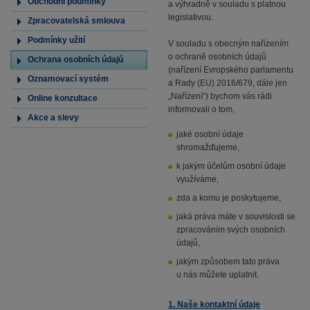
Obchodní podmínky
a výhradně v souladu s platnou
legislativou.
Zpracovatelská smlouva
Podmínky užití
V souladu s obecným nařízením
o ochraně osobních údajů
Ochrana osobních údajů
(nařízení Evropského parlamentu
Oznamovací systém
a Rady (EU) 2016/679, dále jen
„Nařízení“) bychom vás rádi
Online konzultace
informovali o tom,
Akce a slevy
jaké osobní údaje
shromažďujeme,
k jakým účelům osobní údaje
využíváme,
zda a komu je poskytujeme,
jaká práva máte v souvislosti se
zpracováním svých osobních
údajů,
jakým způsobem tato práva
u nás můžete uplatnit.
1. Naše kontaktní údaje